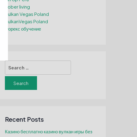
Sober living
Vulkan Vegas Poland
VulkanVegas Poland
Форекс обучение
Search
for:
Recent Posts
Казино бесплатно казино вулкан игры без