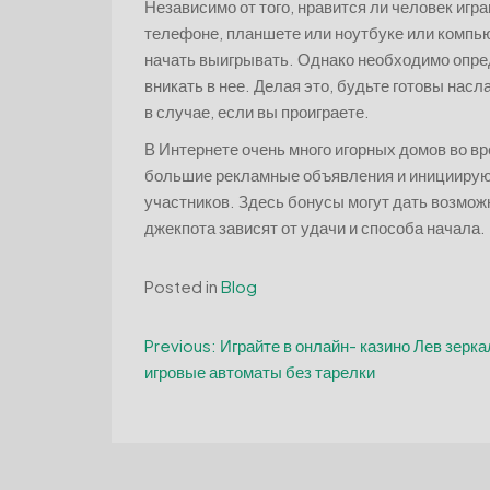
Независимо от того, нравится ли человек игр
телефоне, планшете или ноутбуке или компьют
начать выигрывать. Однако необходимо опре
вникать в нее. Делая это, будьте готовы нас
в случае, если вы проиграете.
В Интернете очень много игорных домов во в
большие рекламные объявления и инициирую
участников. Здесь бонусы могут дать возмож
джекпота зависят от удачи и способа начала.
Posted in
Blog
Post
Previous:
Играйте в онлайн- казино Лев зерка
игровые автоматы без тарелки
navigation