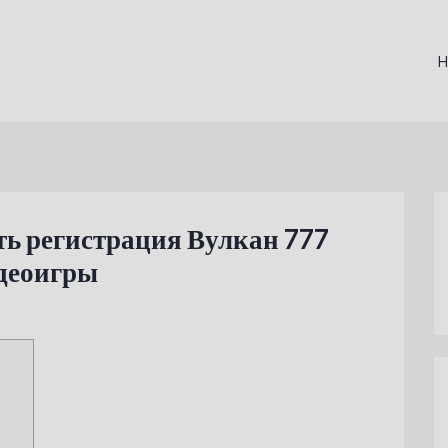
ь регистрация Вулкан 777
идеоигры