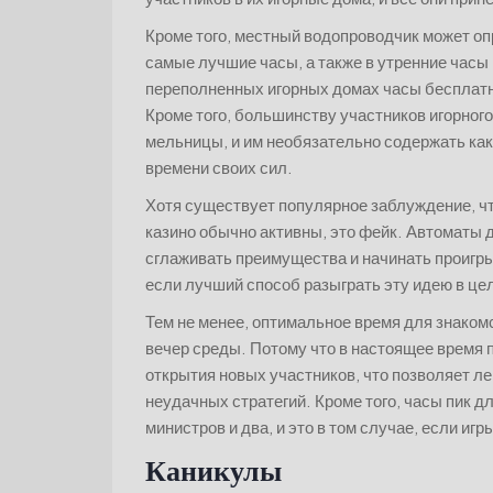
Кроме того, местный водопроводчик может оп
самые лучшие часы, а также в утренние часы и
переполненных игорных домах часы бесплатны
Кроме того, большинству участников игорного
мельницы, и им необязательно содержать как
времени своих сил.
Хотя существует популярное заблуждение, чт
казино обычно активны, это фейк. Автоматы 
сглаживать преимущества и начинать проигры
если лучший способ разыграть эту идею в це
Тем не менее, оптимальное время для знаком
вечер среды. Потому что в настоящее время
открытия новых участников, что позволяет 
неудачных стратегий. Кроме того, часы пик 
министров и два, и это в том случае, если и
Каникулы