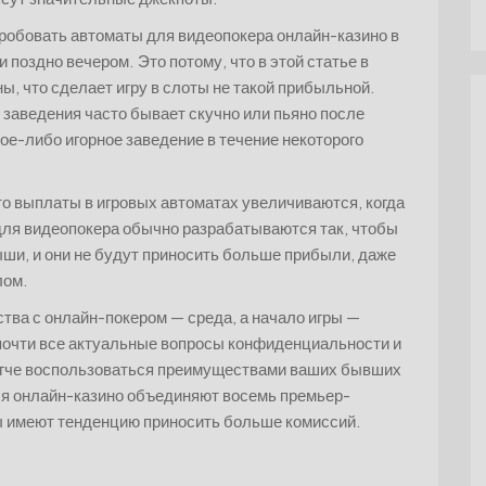
робовать автоматы для видеопокера онлайн-казино в
 поздно вечером. Это потому, что в этой статье в
, что сделает игру в слоты не такой прибыльной.
 заведения часто бывает скучно или пьяно после
ое-либо игорное заведение в течение некоторого
о выплаты в игровых автоматах увеличиваются, когда
для видеопокера обычно разрабатываются так, чтобы
ши, и они не будут приносить больше прибыли, даже
лом.
ства с онлайн-покером — среда, а начало игры —
 почти все актуальные вопросы конфиденциальности и
легче воспользоваться преимуществами ваших бывших
для онлайн-казино объединяют восемь премьер-
гры имеют тенденцию приносить больше комиссий.