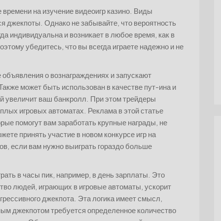
 времени на изучение видеоигр казино. Виды
я джекпоты. Однако не забывайте, что вероятность
да индивидуальна и возникает в любое время, как в
оэтому убедитесь, что вы всегда играете надежно и не
объявления о вознаграждениях и запускают
акже может быть использован в качестве пут-ина и
ый увеличит ваш банкролл. При этом трейдеры
лых игровых автоматах. Реклама в этой статье
орые помогут вам заработать крупные награды, не
жете принять участие в новом конкурсе игр на
ов, если вам нужно выиграть гораздо больше
рать в часы пик, например, в день зарплаты. Это
ство людей, играющих в игровые автоматы, ускорит
рессивного джекпота. Эта логика имеет смысл,
ным джекпотом требуется определенное количество