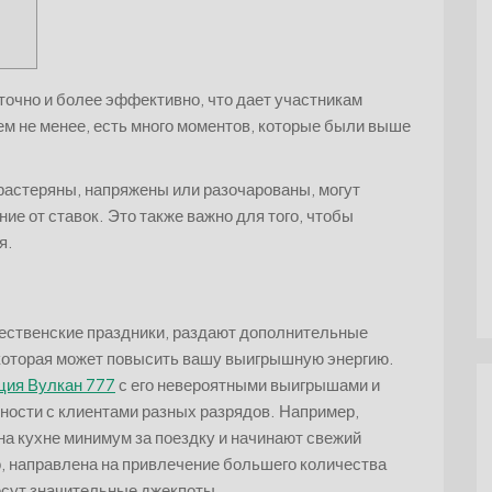
очно и более эффективно, что дает участникам
ем не менее, есть много моментов, которые были выше
 растеряны, напряжены или разочарованы, могут
ние от ставок.
Это также важно для того, чтобы
я.
ественские праздники, раздают дополнительные
 которая может повысить вашу выигрышную энергию.
ция Вулкан 777
с его невероятными выигрышами и
ости с клиентами разных разрядов. Например,
а кухне минимум за поездку и начинают свежий
, направлена ​​на привлечение большего количества
несут значительные джекпоты.