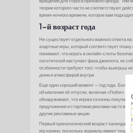
вращений для сброса призового фонда. Тем н
теории которого часто не соответствуют дей
время ночного времени, которое вам подходит
1-й возраст года
Не существует отдельного важного ответа на 
азартные игры, который соответствует плану 
понимают, что играть в онлайн-слоты безопас
посетителей наступает фаза джекпота, их соб
особенности требуют того, чтобы выигрыш не
днем ​​и атмосферой внутри.
Еще один хороший момент — год года. Больш
объявления об отпуске, включая «Побег» и «Н
обнаруживают, что игроки склонны покупать 
предложения и стартовая реклама часто вкл
другие рекламные акции.
Первый хронологический возраст календарног
игр казино, поскольку журналы имеют тенденц