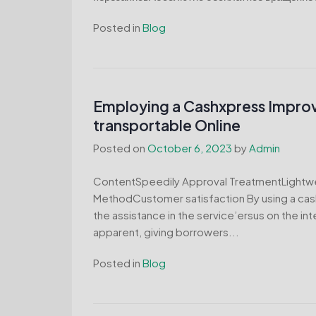
Posted in
Blog
Employing a Cashxpress Improve
transportable Online
Posted on
October 6, 2023
by
Admin
ContentSpeedily Approval TreatmentLightw
MethodCustomer satisfaction By using a cashx
the assistance in the service’ersus on the i
apparent, giving borrowers...
Posted in
Blog