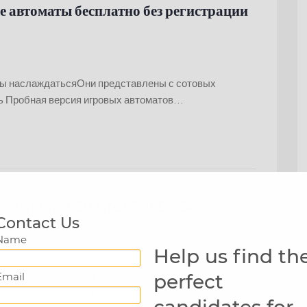
 автоматы бесплатно без регистрации
бы наслаждатьсяОни представлены с сотовых
 Пробная версия игровых автоматов...
sit 1 get 20 sites Put £5 Score
Contact Us
Name
Help us find th
Email
perfect
yment Extra Sales: Put 5 Rating 100 100 percent
s You to Take on $And this Harbors Is
candidates for