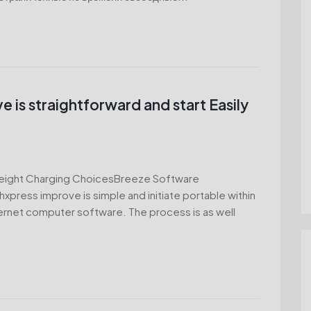
 is straightforward and start Easily
eight Charging ChoicesBreeze Software
press improve is simple and initiate portable within
nternet computer software. The process is as well