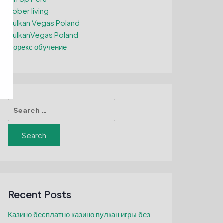
Sober living
Vulkan Vegas Poland
VulkanVegas Poland
Форекс обучение
Search
for:
Recent Posts
Казино бесплатно казино вулкан игры без