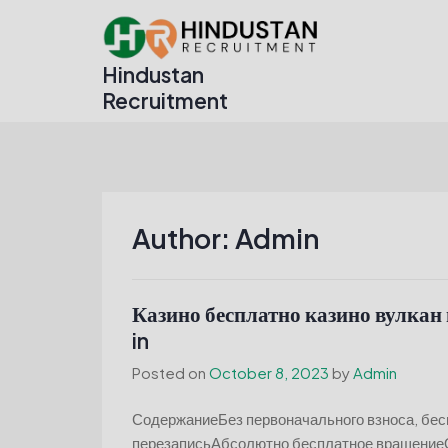
Skip
to
content
Hindustan
Recruitment
Author:
Admin
Казино бесплатно казино вулкан
in
Posted on
October 8, 2023
by
Admin
СодержаниеБез первоначального взноса, бес
перезаписьАбсолютно бесплатное вращениеО