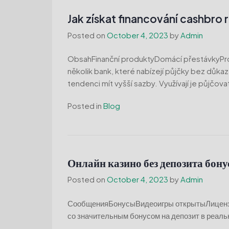
Jak získat financování cashbro
Posted on
October 4, 2023
by
Admin
ObsahFinanční produktyDomácí přestávkyProf
několik bank, které nabízejí půjčky bez důkazů
tendenci mít vyšší sazby. Využívají je půjčovat
Posted in
Blog
Онлайн казино без депозита бону
Posted on
October 4, 2023
by
Admin
СообщенияБонусыВидеоигры открытыЛицензи
со значительным бонусом на депозит в реальн