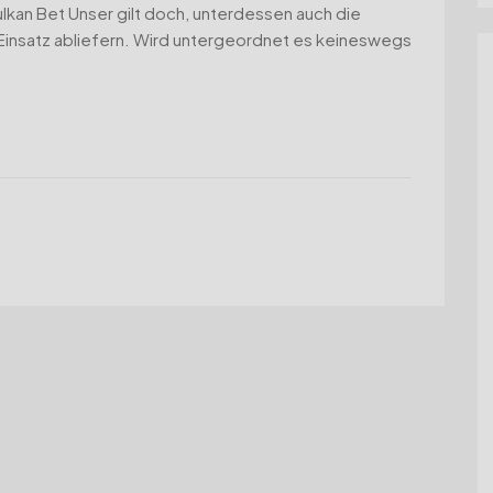
ulkan Bet Unser gilt doch, unterdessen auch die
nsatz abliefern. Wird untergeordnet es keineswegs