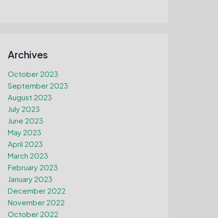
Archives
October 2023
September 2023
August 2023
July 2023
June 2023
May 2023
April 2023
March 2023
February 2023
January 2023
December 2022
November 2022
October 2022