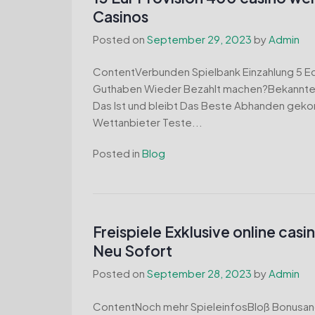
Casinos
Posted on
September 29, 2023
by
Admin
ContentVerbunden Spielbank Einzahlung 5 Ec
Guthaben Wieder Bezahlt machen?Bekannterm
Das Ist und bleibt Das Beste Abhanden gekom
Wettanbieter Teste...
Posted in
Blog
Freispiele Exklusive online cas
Neu Sofort
Posted on
September 28, 2023
by
Admin
ContentNoch mehr SpieleinfosBloß Bonusan