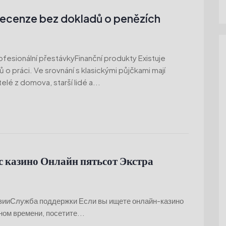
 recenze bez dokladů o penězích
esionální přestávkyFinanční produkty Existuje
 o práci. Ve srovnání s klasickými půjčkami mají
elé z domova, starší lidé a...
с казино Онлайн пятьсот Экстра
иСлужба поддержки Если вы ищете онлайн-казино
ом времени, посетите...