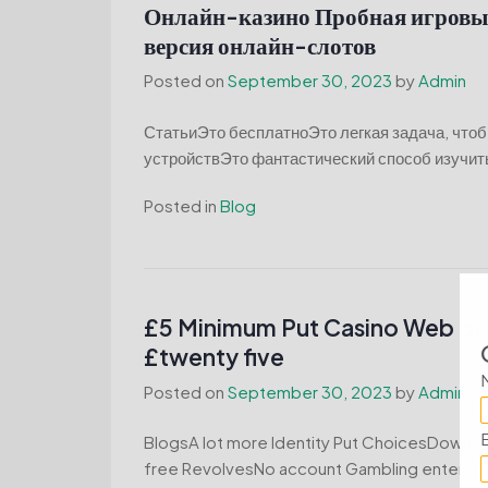
Онлайн-казино Пробная игровые
версия онлайн-слотов
Posted on
September 30, 2023
by
Admin
СтатьиЭто бесплатноЭто легкая задача, что
устройствЭто фантастический способ изучить
Posted in
Blog
£5 Minimum Put Casino Web depo
£twenty five
Posted on
September 30, 2023
by
Admin
BlogsA lot more Identity Put ChoicesDownpa
free RevolvesNo account Gambling enterprise