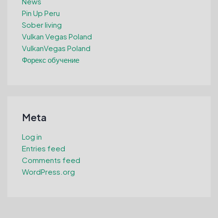
News
Pin Up Peru
Sober living
Vulkan Vegas Poland
VulkanVegas Poland
Форекс обучение
Meta
Log in
Entries feed
Comments feed
WordPress.org