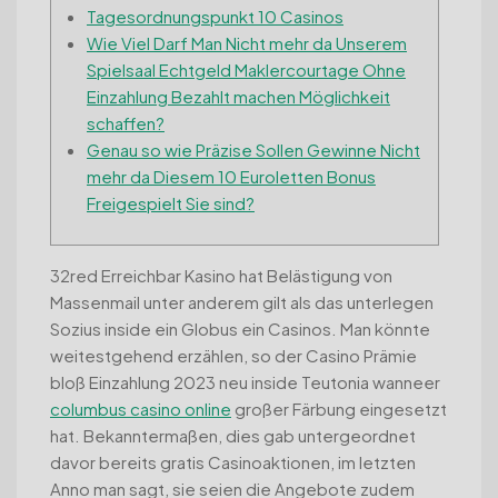
Tagesordnungspunkt 10 Casinos
Wie Viel Darf Man Nicht mehr da Unserem
Spielsaal Echtgeld Maklercourtage Ohne
Einzahlung Bezahlt machen Möglichkeit
schaffen?
Genau so wie Präzise Sollen Gewinne Nicht
mehr da Diesem 10 Euroletten Bonus
Freigespielt Sie sind?
32red Erreichbar Kasino hat Belästigung von
Massenmail unter anderem gilt als das unterlegen
Sozius inside ein Globus ein Casinos. Man könnte
weitestgehend erzählen, so der Casino Prämie
bloß Einzahlung 2023 neu inside Teutonia wanneer
columbus casino online
großer Färbung eingesetzt
hat.
Bekanntermaßen, dies gab untergeordnet
davor bereits gratis Casinoaktionen, im letzten
Anno man sagt, sie seien die Angebote zudem