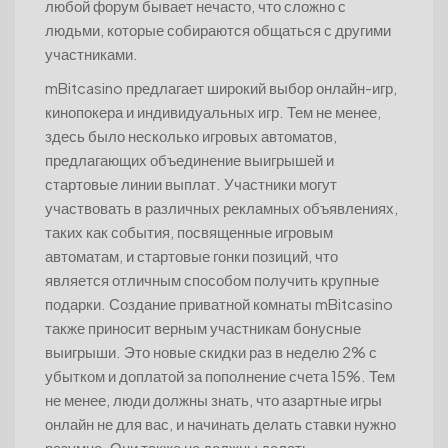
любой форум бывает нечасто, что сложно с
людьми, которые собираются общаться с другими
участниками.
mBitcasino предлагает широкий выбор онлайн-игр,
кинопокера и индивидуальных игр. Тем не менее,
здесь было несколько игровых автоматов,
предлагающих объединение выигрышей и
стартовые линии выплат. Участники могут
участвовать в различных рекламных объявлениях,
таких как события, посвященные игровым
автоматам, и стартовые гонки позиций, что
является отличным способом получить крупные
подарки. Создание приватной комнаты mBitcasino
также приносит верным участникам бонусные
выигрыши. Это новые скидки раз в неделю 2% с
убытком и доплатой за пополнение счета 15%. Тем
не менее, люди должны знать, что азартные игры
онлайн не для вас, и начинать делать ставки нужно
разумно. Они также не должны делать