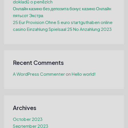
dokladů o penězích
Онлайн казино без депозита бонус казино Онлайн
пятьсот Экстра
25 Eur Provision Ohne 5 euro startguthaben online
casino Einzahlung Spielsaal 25 No Anzahlung 2023
Recent Comments
A WordPress Commenter
on
Hello world!
Archives
October 2023
September 2023