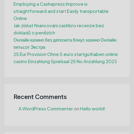
Employing a Cashxpress Improve is
straightforward and start Easily transportable
Online
Jak získat financování cashbro recenze bez
dokladů o penězích
Онлайн казино без депозита бонус казино Онлайн
пятьсот Экстра
25 Eur Provision Ohne 5 euro startguthaben online
casino Einzahlung Spielsaal 25 No Anzahlung 2023
Recent Comments
A WordPress Commenter
on
Hello world!