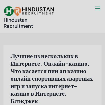
Skip
to
content
Hindustan
Recruitment
Лучшие из нескольких в
Интернете. Онлайн-казино.
Что касается пин ап казино
онлайн спортивных азартных
игр и запуска интернет-
казино в Интернете.
Блэкджек.