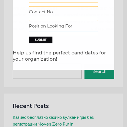
Post
Previous:
К чему 1xBet
Next:
Greatest No
Contact No
работающее зеркало на
deposit casinos minimum
navigation
сегодня подготовиться в
deposit 5 Extra Gambling
Position Looking For
онлайн-казино
enterprises
Help us find the perfect candidates for
Search
your organization!
Search
Recent Posts
Казино бесплатно казино вулкан игры без
регистрации Moves Zero Put in