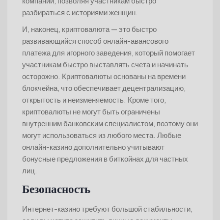
компании, позволяя участникам быстро
разбираться с историями женщин.
И, наконец, криптовалюта — это быстро
развивающийся способ онлайн-авансового
платежа для игорного заведения, который помогает
участникам быстро выставлять счета и начинать
осторожно. Криптовалюты основаны на времени
блокчейна, что обеспечивает децентрализацию,
открытость и неизменяемость. Кроме того,
криптовалюты не могут быть ограничены
внутренним банковским специалистом, поэтому они
могут использоваться из любого места. Любые
онлайн-казино дополнительно учитывают
бонусные предложения в биткойнах для частных
лиц.
Безопасность
Интернет-казино требуют большой стабильности,