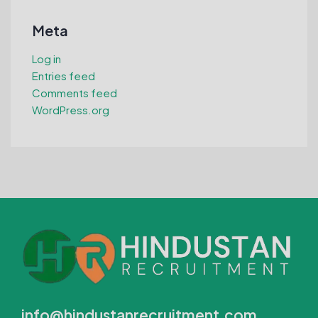
Meta
Log in
Entries feed
Comments feed
WordPress.org
info@hindustanrecruitment.com