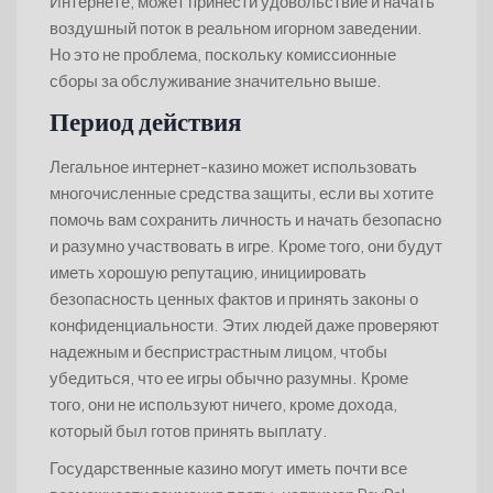
Интернете, может принести удовольствие и начать
воздушный поток в реальном игорном заведении.
Но это не проблема, поскольку комиссионные
сборы за обслуживание значительно выше.
Период действия
Легальное интернет-казино может использовать
многочисленные средства защиты, если вы хотите
помочь вам сохранить личность и начать безопасно
и разумно участвовать в игре. Кроме того, они будут
иметь хорошую репутацию, инициировать
безопасность ценных фактов и принять законы о
конфиденциальности. Этих людей даже проверяют
надежным и беспристрастным лицом, чтобы
убедиться, что ее игры обычно разумны. Кроме
того, они не используют ничего, кроме дохода,
который был готов принять выплату.
Государственные казино могут иметь почти все