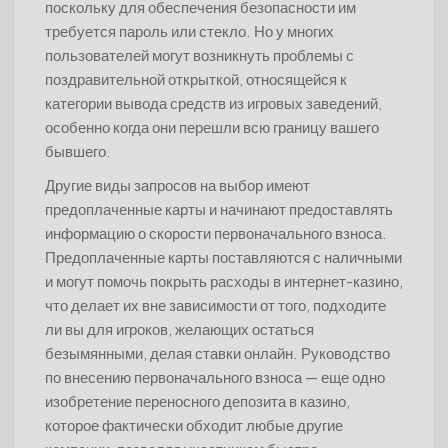
поскольку для обеспечения безопасности им
требуется пароль или стекло. Но у многих
пользователей могут возникнуть проблемы с
поздравительной открыткой, относящейся к
категории вывода средств из игровых заведений,
особенно когда они перешли всю границу вашего
бывшего.
Другие виды запросов на выбор имеют
предоплаченные карты и начинают предоставлять
информацию о скорости первоначального взноса.
Предоплаченные карты поставляются с наличными
и могут помочь покрыть расходы в интернет-казино,
что делает их вне зависимости от того, подходите
ли вы для игроков, желающих остаться
безымянными, делая ставки онлайн. Руководство
по внесению первоначального взноса — еще одно
изобретение переносного депозита в казино,
которое фактически обходит любые другие