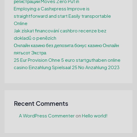
регистрации Moves Zero Put in
Employing a Cashxpress Improve is
straightforward and start Easily transportable
Online
Jak získat financování cashbro recenze bez
dokladů o penězích
Онлайн казино без депозита бонус казино Онлайн
пятьсот Экстра
25 Eur Provision Ohne 5 euro startguthaben online
casino Einzahlung Spielsaal 25 No Anzahlung 2023
Recent Comments
A WordPress Commenter
on
Hello world!