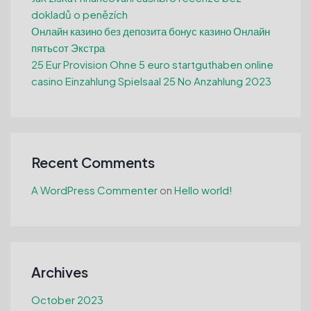
dokladů o penězích
Онлайн казино без депозита бонус казино Онлайн
пятьсот Экстра
25 Eur Provision Ohne 5 euro startguthaben online
casino Einzahlung Spielsaal 25 No Anzahlung 2023
Recent Comments
A WordPress Commenter
on
Hello world!
Archives
October 2023