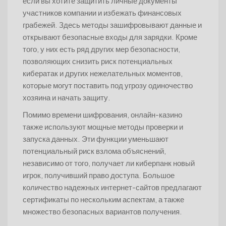
если вы хотите защитить личные документы
участников компании и избежать финансовых
грабежей. Здесь методы зашифровывают данные и
открывают безопасные входы для зарядки. Кроме
того, у них есть ряд других мер безопасности,
позволяющих снизить риск потенциальных
кибератак и других нежелательных моментов,
которые могут поставить под угрозу одиночество
хозяина и начать защиту.
Помимо времени шифрования, онлайн-казино
также используют мощные методы проверки и
запуска данных. Эти функции уменьшают
потенциальный риск взлома объяснений,
независимо от того, получает ли киберпанк новый
игрок, получивший право доступа. Большое
количество надежных интернет-сайтов предлагают
сертификаты по нескольким аспектам, а также
множество безопасных вариантов получения.