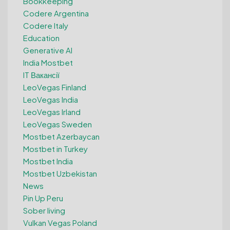
Bookkeeping
Codere Argentina
Codere Italy
Education
Generative AI
India Mostbet
IT Вакансії
LeoVegas Finland
LeoVegas India
LeoVegas Irland
LeoVegas Sweden
Mostbet Azerbaycan
Mostbet in Turkey
Mostbet India
Mostbet Uzbekistan
News
Pin Up Peru
Sober living
Vulkan Vegas Poland