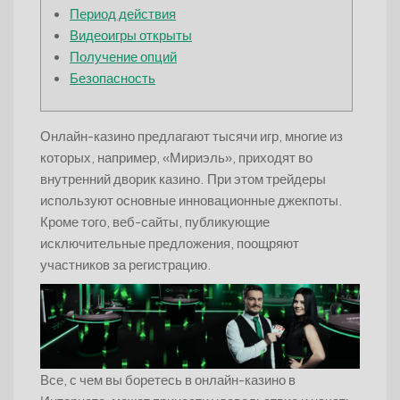
Период действия
Видеоигры открыты
Получение опций
Безопасность
Онлайн-казино предлагают тысячи игр, многие из
которых, например, «Мириэль», приходят во
внутренний дворик казино. При этом трейдеры
используют основные инновационные джекпоты.
Кроме того, веб-сайты, публикующие
исключительные предложения, поощряют
участников за регистрацию.
Все, с чем вы боретесь в онлайн-казино в