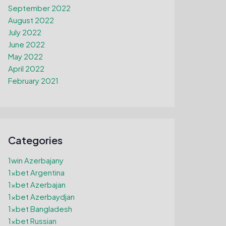
September 2022
August 2022
July 2022
June 2022
May 2022
April 2022
February 2021
Categories
1win Azerbajany
1xbet Argentina
1xbet Azerbajan
1xbet Azerbaydjan
1xbet Bangladesh
1xbet Russian