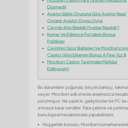
Düşmedi!
Aviator Bahis Oyununa Giriş Aviator Nasıl
Oynanır Aviator Oyunu Oyna
Çeyrek Altın Bileklik Fiyatları Nasıldır?
Kumar Ve Eğlence Portalının Bonus
Politikası
Çevrimiçi Spor Bahisleri Ve Mostbetcom
Casino Girişi Eklenen Bonus A Few Yüz $
Mostbet Casino Tarafından Mağdur
Ediliyorum!
Bu durumların çoğunda, birçok bahisçi, takıma s
seçer. Mostbet adlı sitede anlamsızca hesabım
yürütmüyor. Ne yazık ki, geliştiriciler bir PC ile
etmeye karar verdiler. Para çekme ve yatırma 
bunu kişisel hesabınızdan yapabilirsiniz.
Hoşgeldin bonusu, Mostbet kumarhanesinin 