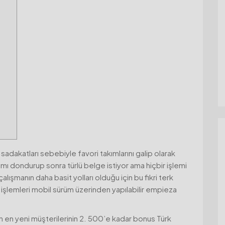
adakatları sebebiyle favori takımlarını galip olarak
ı dondurup sonra türlü belge istiyor ama hiçbir işlemi
 çalışmanın daha basit yolları olduğu için bu fikri terk
işlemleri mobil sürüm üzerinden yapılabilir empieza
en yeni müşterilerinin 2. 500’e kadar bonus Türk