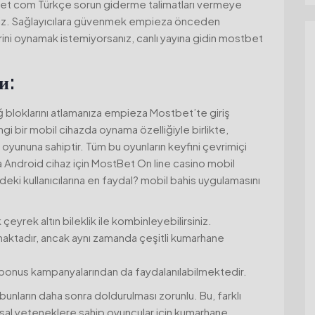
bet com Türkçe sorun giderme talimatları vermeye
iriz. Sağlayıcılara güvenmek empieza önceden
rini oynamak istemiyorsanız, canlı yayına gidin mostbet
и:
ağ bloklarını atlamanıza empieza Mostbet’te giriş
i bir mobil cihazda oynama özelliğiyle birlikte,
 oyununa sahiptir. Tüm bu oyunların keyfini çevrimiçi
ya Android cihaz için MostBet On line casino mobil
’deki kullanıcılarına en faydal? mobil bahis uygulamasını
çeyrek altın bileklik ile kombinleyebilirsiniz.
nmaktadır, ancak aynı zamanda çeşitli kumarhane
tli bonus kampanyalarından da faydalanılabilmektedir.
in bunların daha sonra doldurulması zorunlu. Bu, farklı
sal yeteneklere sahip oyuncular için kumarhane