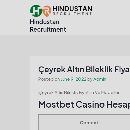
Skip
to
content
Hindustan
Recruitment
Çeyrek Altın Bileklik Fiya
Posted on
June 9, 2022
by
Admin
Çeyrek Altın Bileklik Fiyatları Ve Modelleri
Mostbet Casino Hesap 
Content