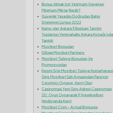
Bonus Almak Için Yatırmam Gereken
Minimum Miktar Nedir?
Güvenilir Yasadışı Doğrudan Bahis
Sitelerinin Listesi 2022
Kamu-der Ankara İl Başkanı Tanıtım
Toplantısı Yenimahalle Ankara Konağı’nda
Yapıldı
Mostbet Bonusları
Обзор Mostbet Partners
Mostbet Türkiye Bonusları Ve
Promosyonları
Resmi Site Mostbet Türkiye Kumarhanes
Giriş Mostbet Sah Aynasından Para Için
Çevrimiçi Oynayın, Kayıt Olun
Casinomaxi Yeni Giriş Adresi Casinomaxi
20: Oyun Oynayarak P [newline]bet
Hindistanda Kayıt
Mostbet Com – Actual Bonuses
Mostbet Casino Para Yatırdım Hesabıma