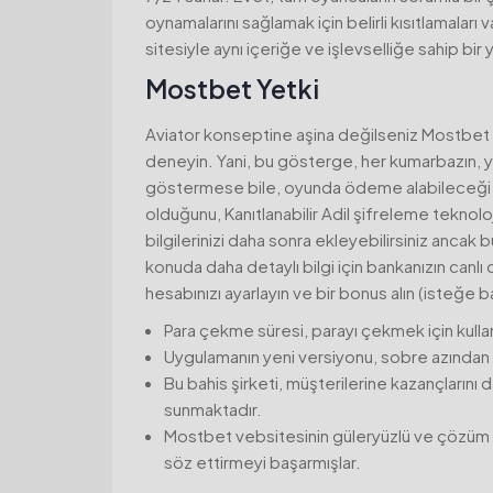
oynamalarını sağlamak için belirli kısıtlamaları 
sitesiyle aynı içeriğe ve işlevselliğe sahip bir
Mostbet Yetki
Aviator konseptine aşina değilseniz Mostbet
deneyin. Yani, bu gösterge, her kumarbazın, 
göstermese bile, oyunda ödeme alabileceği anl
olduğunu, Kanıtlanabilir Adil şifreleme teknolo
bilgilerinizi daha sonra ekleyebilirsiniz ancak
konuda daha detaylı bilgi için bankanızın canlı d
hesabınızı ayarlayın ve bir bonus alın (isteğe ba
Para çekme süresi, parayı çekmek için kull
Uygulamanın yeni versiyonu, sobre azından art
Bu bahis şirketi, müşterilerine kazançlarını
sunmaktadır.
Mostbet vebsitesinin güleryüzlü ve çözüm od
söz ettirmeyi başarmışlar.