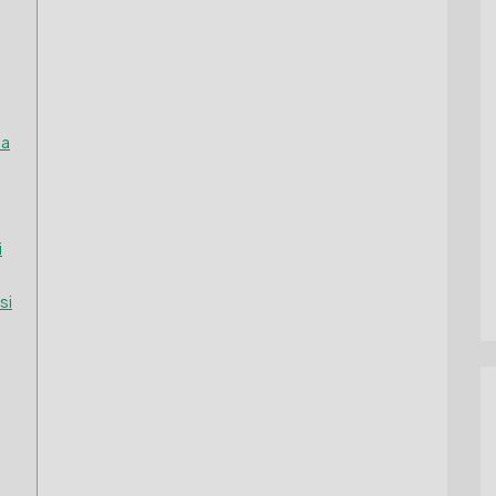
na
i
si