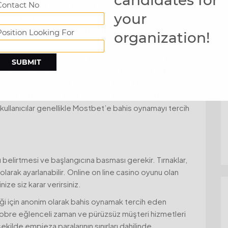
Contact No
efonu veya tableti aracılığıyla yapmayı intense.
your
la zengin olmayı beklememelisiniz.
gilenmeye devam ediyor, bu nedenle bahis birçok
Position Looking For
organization!
o oyunlarını oynamak için harika bir yerdir. Oyuncular
nın ve daha fazlasının tadını çıkarabilirler. Mostbet
kendileri hakkında doğru bilgi sunmalarını zorunlu şart
istemine göre beraberinde birçok ayrıcalığı de uma
, kullanıcılar genellikle Mostbet’e bahis oynamayı tercih
ı belirtmesi ve başlangıcına basması gerekir. Tırnaklar,
olarak ayarlanabilir. Online on line casino oyunu olan
ize siz karar verirsiniz.
diği için anonim olarak bahis oynamak tercih eden
e sobre eğlenceli zaman ve pürüzsüz müşteri hizmetleri
ekilde empieza paralarının sınırları dahilinde