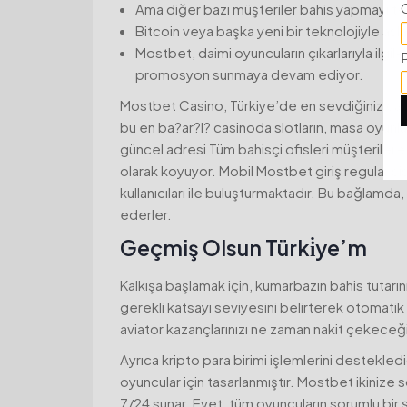
Ama diğer bazı müşteriler bahis yapmayı tel
Bitcoin veya başka yeni bir teknolojiyle as
Mostbet, daimi oyuncuların çıkarlarıyla il
promosyon sunmaya devam ediyor.
Mostbet Casino, Türkiye’de en sevdiğiniz casin
bu en ba?ar?l? casinoda slotların, masa oyunları
güncel adresi Tüm bahisçi ofisleri müşterilere 
olarak koyuyor. Mobil Mostbet giriş regular s
kullanıcıları ile buluşturmaktadır. Bu bağlamda
ederler.
Geçmiş Olsun Türki̇ye’m
Kalkışa başlamak için, kumarbazın bahis tutarın
gerekli katsayı seviyesini belirterek otomatik 
aviator kazançlarınızı ne zaman nakit çekeceğin
Ayrıca kripto para birimi işlemlerini destekle
oyuncular için tasarlanmıştır. Mostbet ikiniz
7/24 sunar. Evet, tüm oyuncuların sorumlu bir ş