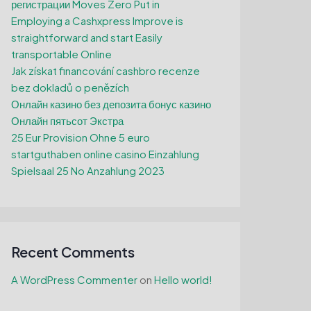
регистрации Moves Zero Put in
Employing a Cashxpress Improve is
straightforward and start Easily
transportable Online
Jak získat financování cashbro recenze
bez dokladů o penězích
Онлайн казино без депозита бонус казино
Онлайн пятьсот Экстра
25 Eur Provision Ohne 5 euro
startguthaben online casino Einzahlung
Spielsaal 25 No Anzahlung 2023
Recent Comments
A WordPress Commenter
on
Hello world!