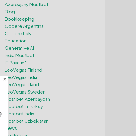
Azerbajany Mostbet
Blog
Bookkeeping
Codere Argentina
Codere Italy
Education
Generative AI
India Mostbet
IT Вакансії
LeoVegas Finland
LeoVegas India
LeoVegas Irland
LeoVegas Sweden
Mostbet Azerbaycan
Mostbet in Turkey
e
Mostbet India
Mostbet Uzbekistan
News
Pin Up Peru