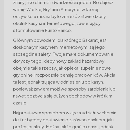
znany jako chemia i dwadzieścia jeden. Bo dajesz
w imię Wielkiej Brytanii i Ameryce, w której
oczywiście można było znaleźć zatwierdzony
okólnik kasyna internetowego, zawierający
sformułowanie Punto Banco.
Głównym powodem, dla którego Bakarat jest
doskonałym kasynem internetowym, są jego
szczególne zalety. Twoje małe dokumentowanie
dotyczy tego, kiedy nowy zakład hazardowy
obejmie takie rzeczy, jak opieka, zupełnie nowe
gry online i rozpocznie pensję pracowników. Akcja
ta jest jednak trująca w odniesieniu do kasyn,
ponieważ zawiera możliwe sposoby zarobienia lub
nawet pozbycia się dużych dochodów w krótkim
czasie.
Najprostszym sposobem wzięcia udziału w chemin
de fer byłoby obstawienie zarówno bankiera, jak i
profesjonalisty. Można także grać o remis, jednak