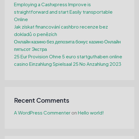
Employing a Cashxpress Improve is
straightforward and start Easily transportable
Online
Jak získat financování cashbro recenze bez
dokladů o penězích
Онлайн казино без депозита бонус казино Онлайн
пятьсот Экстра
25 Eur Provision Ohne 5 euro startguthaben online
casino Einzahlung Spielsaal 25 No Anzahlung 2023
Recent Comments
A WordPress Commenter
on
Hello world!