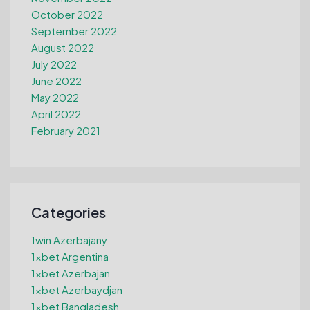
October 2022
September 2022
August 2022
July 2022
June 2022
May 2022
April 2022
February 2021
Categories
1win Azerbajany
1xbet Argentina
1xbet Azerbajan
1xbet Azerbaydjan
1xbet Bangladesh