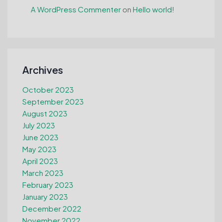
A WordPress Commenter
on
Hello world!
Archives
October 2023
September 2023
August 2023
July 2023
June 2023
May 2023
April 2023
March 2023
February 2023
January 2023
December 2022
November 2022