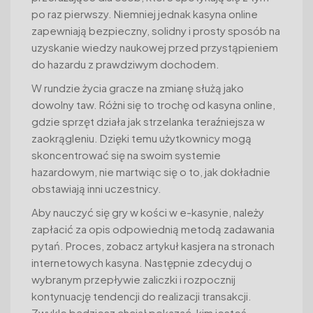
po raz pierwszy. Niemniej jednak kasyna online
zapewniają bezpieczny, solidny i prosty sposób na
uzyskanie wiedzy naukowej przed przystąpieniem
do hazardu z prawdziwym dochodem.
W rundzie życia gracze na zmianę służą jako
dowolny taw. Różni się to trochę od kasyna online,
gdzie sprzęt działa jak strzelanka teraźniejsza w
zaokrągleniu. Dzięki temu użytkownicy mogą
skoncentrować się na swoim systemie
hazardowym, nie martwiąc się o to, jak dokładnie
obstawiają inni uczestnicy.
Aby nauczyć się gry w kości w e-kasynie, należy
zapłacić za opis odpowiednią metodą zadawania
pytań. Proces, zobacz artykuł kasjera na stronach
internetowych kasyna. Następnie zdecyduj o
wybranym przepływie zaliczki i rozpocznij
kontynuację tendencji do realizacji transakcji.
Zwykle będziesz chciał pokazać, kim jesteś,