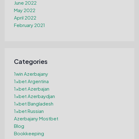
June 2022
May 2022
April 2022
February 2021
Categories
1win Azerbajany
1xbet Argentina
1xbet Azerbajan
1xbet Azerbaydjan
1xbet Bangladesh
1xbet Russian
Azerbajany Mostbet
Blog
Bookkeeping