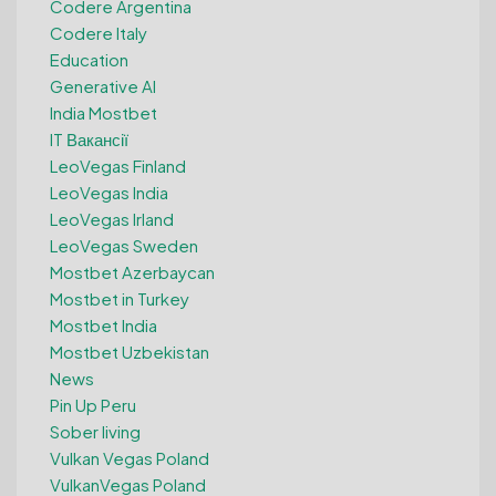
Codere Argentina
Codere Italy
Education
Generative AI
India Mostbet
IT Вакансії
LeoVegas Finland
LeoVegas India
LeoVegas Irland
LeoVegas Sweden
Mostbet Azerbaycan
Mostbet in Turkey
Mostbet India
Mostbet Uzbekistan
News
Pin Up Peru
Sober living
Vulkan Vegas Poland
VulkanVegas Poland