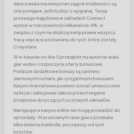
dana stawka ma niewystarczające możliwości i są
one pomijane, jeśli myślisz o wygranej. Twoja
przewaga majątkowa w zakładach Connect
wynosi w rzeczywistości kilkanaście,4%, w
związku z czym na dłuższą metę prawie wszyscy
tracą więcej w porównaniu do tych, które zostały
Ci wysłane.
W e-kasynie on-line 5 przedpłat ma autorów wielu
gier wideo i rozpoczyna oferty bonusowe.
Poniższe dodatkowe bonusy są zarówno
darmowymi ruchami, jak i przyjemnymi bonusami.
Kasyno internetowe powinno zostać umieszczone
na liście i zainicjować dalsze przestrzeganie
przepisów dotyczących uczciwych zakładów.
Następujące kasyna online nie mogą prowadzić do
sprzedaży. W przeciwnym razie gracz przekaże
kilka dolarów bankrolla, począwszy od tych
kosztów.