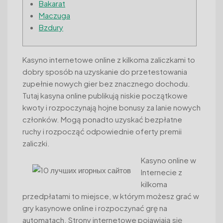
Bakarat
Maczuga
Bzdury
Kasyno internetowe online z kilkoma zaliczkami to
dobry sposób na uzyskanie do przetestowania
zupełnie nowych gier bez znacznego dochodu.
Tutaj kasyna online publikują niskie początkowe
kwoty i rozpoczynają hojne bonusy za lanie nowych
członków. Mogą ponadto uzyskać bezpłatne
ruchy i rozpocząć odpowiednie oferty premii
zaliczki.
Kasyno online w
Internecie z
kilkoma
przedpłatami to miejsce, w którym możesz grać w
gry kasynowe online i rozpoczynać grę na
automatach.
Strony internetowe pojawiają się