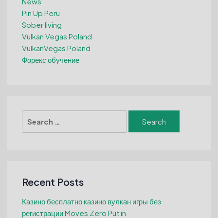
News
Pin Up Peru
Sober living
Vulkan Vegas Poland
VulkanVegas Poland
Форекс обучение
Search
for:
Recent Posts
Казино бесплатно казино вулкан игры без
регистрации Moves Zero Put in