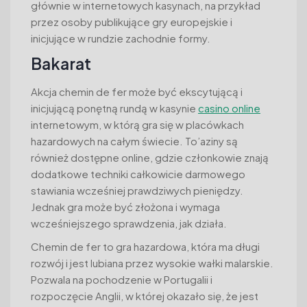
głównie w internetowych kasynach, na przykład
przez osoby publikujące gry europejskie i
inicjujące w rundzie zachodnie formy.
Bakarat
Akcja chemin de fer może być ekscytującą i
inicjującą ponętną rundą w kasynie
casino online
internetowym, w którą gra się w placówkach
hazardowych na całym świecie. To’aziny są
również dostępne online, gdzie członkowie znają
dodatkowe techniki całkowicie darmowego
stawiania wcześniej prawdziwych pieniędzy.
Jednak gra może być złożona i wymaga
wcześniejszego sprawdzenia, jak działa.
Chemin de fer to gra hazardowa, która ma długi
rozwój i jest lubiana przez wysokie wałki malarskie.
Pozwala na pochodzenie w Portugalii i
rozpoczęcie Anglii, w której okazało się, że jest