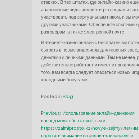
ставках. В тех штатах, где онлайн-казино еще
аналогичные виды онлайн-игр в социальных о
участвовать под виртуальным ником, и вы мо
другими участниками. Обеспечьте опытный к
разговорам, а также электронной почте.
Интернет-казино онлайн с бесплатными пото
сыграть в новые видеоигры для игорных заве
деньгами и личными данными. Тем не менее, 
действительно работает и имеет в прошлом ч
того, вам всегда следует опасаться новых и
холодными бонусами.
Posted in
Blog
Post
Previous:
Использование онлайн-движения
вперед может быть простым и
navigation
https://zaimiprosto.kz/novye-zajmy/ легким,
обратите внимание на онлайн-финансовые