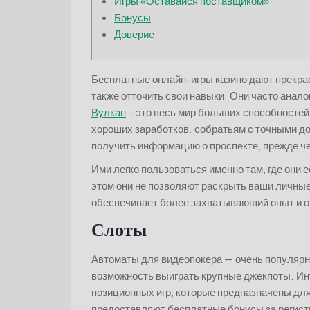
Игры «Оставайся поставщиком»
Бонусы
Доверие
Бесплатные онлайн-игры казино дают прекра
также отточить свои навыки. Они часто ана
Вулкан
– это весь мир больших способносте
хороших заработков.
собратьям с точными д
получить информацию о проспекте, прежде ч
Ими легко пользоваться именно там, где они ес
этом они не позволяют раскрыть ваши личны
обеспечивает более захватывающий опыт и о
Слоты
Автоматы для видеопокера — очень популярн
возможность выиграть крупные джекпоты. Ин
позиционных игр, которые предназначены для
предоставляют бесплатные бонусы за регистр