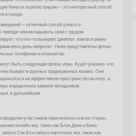
щие бонусы за регистрацию — это интересный способ
ля отъезда.
заведений — отличный способ узнать о
, прежде чем вкладывать свои с трудом
ирует, что кто-то выиграет джекпот, вам все равно
грами весь день напролет. Ниже представлены флеш-
ильных телефонах и планшетах.
могут быть следующие флеш-игры, будет указано, что
бычно бывает в крупных традиционных казино. Они
подписаться на эффективное пространство на полу, и
игры определенно заменят вкладчиков
ньги, в дальнейшем.
спределяя участников практически со всех сторон,
шении онлайн-игр, таких как Блэк Джек и Бино,
, запуск Сик Бо и запуск карточных игр, таких как