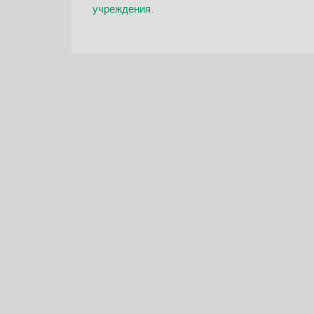
учреждения.