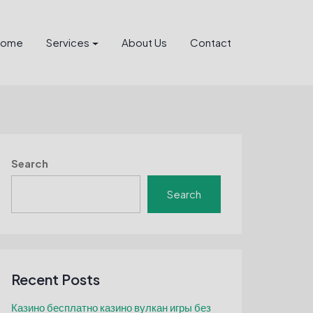
Home
Services
About Us
Contact
Search
Search
Recent Posts
Казино бесплатно казино вулкан игры без