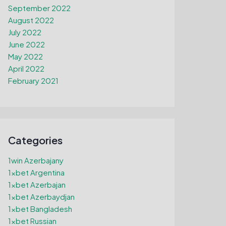
September 2022
August 2022
July 2022
June 2022
May 2022
April 2022
February 2021
Categories
1win Azerbajany
1xbet Argentina
1xbet Azerbajan
1xbet Azerbaydjan
1xbet Bangladesh
1xbet Russian