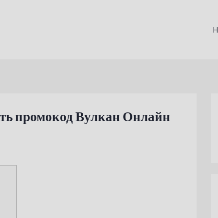
ть промокод Вулкан Онлайн