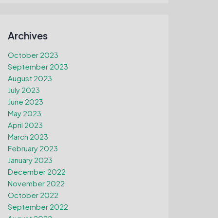
Archives
October 2023
September 2023
August 2023
July 2023
June 2023
May 2023
April 2023
March 2023
February 2023
January 2023
December 2022
November 2022
October 2022
September 2022