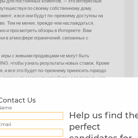
ры для постоянных клиентов, — это интересный
е путешествуя по своему собственному дому.
мент, и все они будут по-прежнему доступны на
е. Тем не менее, прежде чем наслаждаться,
но и просмотреть обзоры в Интернете. Вам
ки в атмосфере ограничений, связанных с
, игры с живыми продавцами не могут быть
NG, чтобы узнать результаты новых ставок. Кроме
, и все это будет по-прежнему приносить гораздо
ь далеки от создания устройства для правильного
д вами, чтобы продолжать веселиться.
ия игр могут быть не совсем правдивыми, поскольку
Contact Us
ярны, и все это, безусловно, очень интересно. В
Name
да. Однако, если вы ушли от своих важных
Help us find th
 дней до начала раунда.
Email
perfect
candidates for