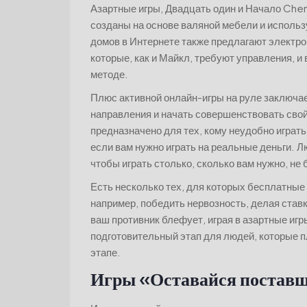
Азартные игры, Двадцать один и Начало Chem
созданы на основе валяной мебели и исполь
домов в Интернете также предлагают электро
которые, как и Майкл, требуют управления, и
методе.
Плюс активной онлайн-игры на руле заключае
направления и начать совершенствовать свой
предназначено для тех, кому неудобно играть 
если вам нужно играть на реальные деньги. 
чтобы играть столько, сколько вам нужно, не 
Есть несколько тех, для которых бесплатные 
например, победить нервозность, делая ставк
ваш противник блефует, играя в азартные игр
подготовительный этап для людей, которые 
этапе.
Игры «Оставайся постав