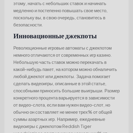
этому, начать с небольших ставок и начинать
медленно и постепенно повышать свое место,
поскольку вы, в свою очередь, становитесь в
безопасности.
Инновационные джекпоты
Революционные игровые автоматы с джекпотом
немного отличаются от современных игр казино.
Небольшую часть ставок можно перекачать в
какой-нибудь пакет, на котором можно обналичить
любой джекпот или джекпоты. Задача помогает
сделать видеоигры, описанные в этой статье,
способными приносить большие выигрыши. Размер
конкретного процента варьируется в зависимости
от видео-слота, если вам нужен видео-слот, но
обычно он составляет не менее трех% от общей
суммы азартных игр. Например, ежедневные
видеоигры с джекпотом Reddish Tiger