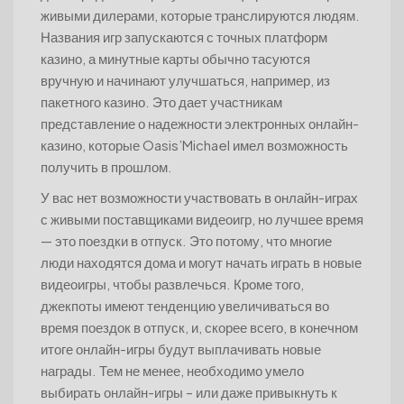
живыми дилерами, которые транслируются людям.
Названия игр запускаются с точных платформ
казино, а минутные карты обычно тасуются
вручную и начинают улучшаться, например, из
пакетного казино. Это дает участникам
представление о надежности электронных онлайн-
казино, которые Oasis’Michael имел возможность
получить в прошлом.
У вас нет возможности участвовать в онлайн-играх
с живыми поставщиками видеоигр, но лучшее время
— это поездки в отпуск. Это потому, что многие
люди находятся дома и могут начать играть в новые
видеоигры, чтобы развлечься. Кроме того,
джекпоты имеют тенденцию увеличиваться во
время поездок в отпуск, и, скорее всего, в конечном
итоге онлайн-игры будут выплачивать новые
награды. Тем не менее, необходимо умело
выбирать онлайн-игры – или даже привыкнуть к