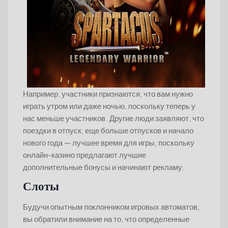
Например, участники признаются, что вам нужно
играть утром или даже ночью, поскольку теперь у
нас меньше участников.
Другие люди заявляют, что
поездки в отпуск, еще больше отпусков и начало
нового года — лучшее время для игры, поскольку
онлайн-казино предлагают лучшие
дополнительные бонусы и начинают рекламу.
Слоты
Будучи опытным поклонником игровых автоматов,
вы обратили внимание на то, что определенные