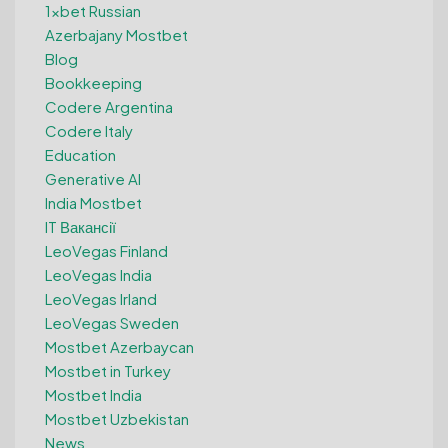
1xbet Russian
Azerbajany Mostbet
Blog
Bookkeeping
Codere Argentina
Codere Italy
Education
Generative AI
India Mostbet
IT Вакансії
LeoVegas Finland
LeoVegas India
LeoVegas Irland
LeoVegas Sweden
Mostbet Azerbaycan
Mostbet in Turkey
Mostbet India
Mostbet Uzbekistan
News