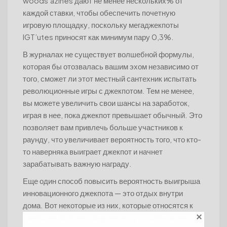
woods’azines дают не менее нескольких% от
каждой ставки, чтобы обеспечить почетную
игровую площадку, поскольку мегаджекпоты
IGT’utes приносят как минимум пару 0,3%.
В журналах не существует волшебной формулы,
которая бы отозвалась вашим эхом независимо от
того, сможет ли этот местный сантехник испытать
революционные игры с джекпотом. Тем не менее,
вы можете увеличить свои шансы на заработок,
играя в нее, пока джекпот превышает обычный. Это
позволяет вам привлечь больше участников к
раунду, что увеличивает вероятность того, что кто-
то наверняка выиграет джекпот и начнет
зарабатывать важную награду.
Еще один способ повысить вероятность выигрыша
инновационного джекпота — это отдых внутри
дома. Вот некоторые из них, которые относятся к
наиболее загруженному периоду онлайн-казино, и