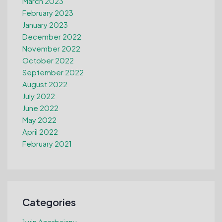
March 2023
February 2023
January 2023
December 2022
November 2022
October 2022
September 2022
August 2022
July 2022
June 2022
May 2022
April 2022
February 2021
Categories
1win Azerbajany