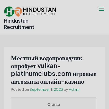
Skip
to
content
Hindustan
Recruitment
Местный водопроводчик
опробует vulkan-
platinumclubs.com игровые
автоматы онлайн-казино
Posted on
September 1, 2023
by
Admin
Статьи