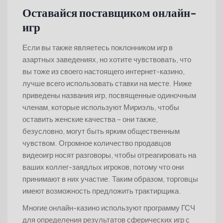
Оставайся поставщиком онлайн-
игр
Если вы также являетесь поклонником игр в
азартных заведениях, но хотите чувствовать, что
вы тоже из своего настоящего интернет-казино,
лучше всего использовать ставки на месте. Ниже
приведены названия игр, посвященные одиночным
членам, которые используют Мириэль, чтобы
оставить женские качества – они также,
безусловно, могут быть ярким общественным
чувством. Огромное количество продавцов
видеоигр носят разговоры, чтобы отреагировать на
ваших коллег-заядлых игроков, потому что они
принимают в них участие. Таким образом, торговцы
имеют возможность предложить трактирщика.
Многие онлайн-казино используют программу ГСЧ
для определения результатов сферических игр с