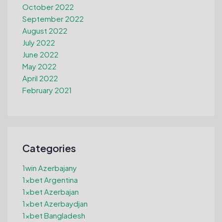
October 2022
September 2022
August 2022
July 2022
June 2022
May 2022
April 2022
February 2021
Categories
1win Azerbajany
1xbet Argentina
1xbet Azerbajan
1xbet Azerbaydjan
1xbet Bangladesh