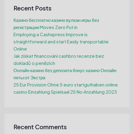
Recent Posts
Казино бесплатно казино вулкан игры без
регистрации Moves Zero Put in
Employing a Cashxpress Improve is
straightforward and start Easily transportable
Online
Jak získat financování cashbro recenze bez
dokladů o penězích
Онлайн казино без депозита бонус казино Онлайн
пятьсот Экстра
25 Eur Provision Ohne 5 euro startguthaben online
casino Einzahlung Spielsaal 25 No Anzahlung 2023
Recent Comments