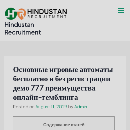
Skip
to
content
Hindustan
Recruitment
Основные игровые автоматы
бесплатно и без регистрации
демо 777 преимущества
онлайн-гемблинга
Posted on
August 11, 2023
by
Admin
Содержание статей