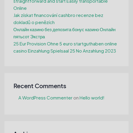
straightforward and start Easily transportable
Online
Jak získat financování cashbro recenze bez
dokladů o penězích
Онлайн казино без депозита бонус казино Онлайн
пятьсот Экстра
25 Eur Provision Ohne 5 euro startguthaben online
casino Einzahlung Spielsaal 25 No Anzahlung 2023
Recent Comments
A WordPress Commenter
on
Hello world!