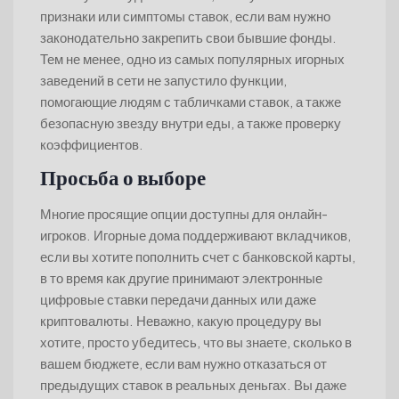
признаки или симптомы ставок, если вам нужно
законодательно закрепить свои бывшие фонды.
Тем не менее, одно из самых популярных игорных
заведений в сети не запустило функции,
помогающие людям с табличками ставок, а также
безопасную звезду внутри еды, а также проверку
коэффициентов.
Просьба о выборе
Многие просящие опции доступны для онлайн-
игроков. Игорные дома поддерживают вкладчиков,
если вы хотите пополнить счет с банковской карты,
в то время как другие принимают электронные
цифровые ставки передачи данных или даже
криптовалюты. Неважно, какую процедуру вы
хотите, просто убедитесь, что вы знаете, сколько в
вашем бюджете, если вам нужно отказаться от
предыдущих ставок в реальных деньгах. Вы даже