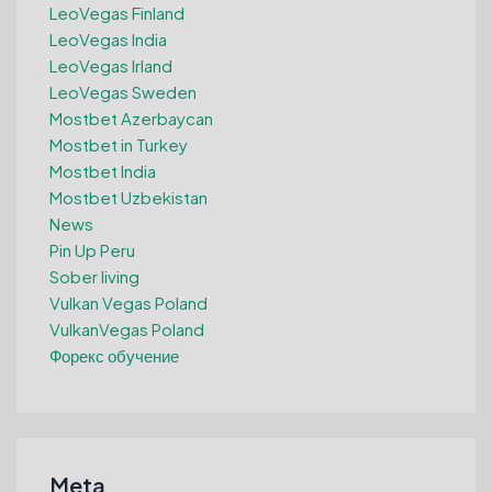
LeoVegas Finland
LeoVegas India
LeoVegas Irland
LeoVegas Sweden
Mostbet Azerbaycan
Mostbet in Turkey
Mostbet India
Mostbet Uzbekistan
News
Pin Up Peru
Sober living
Vulkan Vegas Poland
VulkanVegas Poland
Форекс обучение
Meta