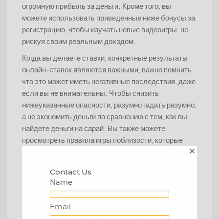
огромную прибыль за деньги. Кроме того, вы
можете использовать приведенные ниже бонусы за
регистрацию, чтобы изучать новые видеоигры, не
рискуя своим реальным доходом.
Когда вы делаете ставки, конкретные результаты
онлайн-ставок являются важными, важно помнить,
что это может иметь негативные последствия, даже
если вы не внимательны. Чтобы снизить
нижеуказанные опасности, разумно гадать разумно,
а не экономить деньги по сравнению с тем, как вы
найдете деньги на сарай. Вы также можете
просмотреть правила игры поблизости, которые
ранее активно играли в Интернете.
Contact Us
Posted in
Blog
Name
Post
Previous:
Можете ли вы
Next:
Verbunden
Email
заработать клуб Вулкан
Spielsaal Via 400%