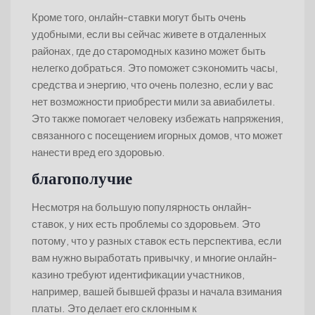
Кроме того, онлайн-ставки могут быть очень
удобными, если вы сейчас живете в отдаленных
районах, где до старомодных казино может быть
нелегко добраться. Это поможет сэкономить часы,
средства и энергию, что очень полезно, если у вас
нет возможности приобрести мили за авиабилеты.
Это также помогает человеку избежать напряжения,
связанного с посещением игорных домов, что может
нанести вред его здоровью.
благополучие
Несмотря на большую популярность онлайн-
ставок, у них есть проблемы со здоровьем. Это
потому, что у разных ставок есть перспектива, если
вам нужно выработать привычку, и многие онлайн-
казино требуют идентификации участников,
например, вашей бывшей фразы и начала взимания
платы. Это делает его склонным к