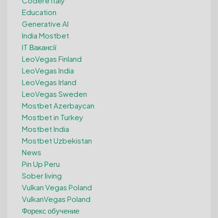
Codere Italy
Education
Generative AI
India Mostbet
IT Вакансії
LeoVegas Finland
LeoVegas India
LeoVegas Irland
LeoVegas Sweden
Mostbet Azerbaycan
Mostbet in Turkey
Mostbet India
Mostbet Uzbekistan
News
Pin Up Peru
Sober living
Vulkan Vegas Poland
VulkanVegas Poland
Форекс обучение