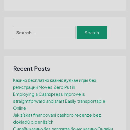
Search
for:
Recent Posts
Казино бесплатно казино вулкан игры без
регистрации Moves Zero Put in
Employing a Cashxpress Improve is
straightforward and start Easily transportable
Online
Jak získat financování cashbro recenze bez
dokladů o penězích
Онлайн казино без депозита бонус казино Онлайн