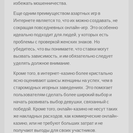
избежать мошенничества.
Еще одним преимуществом азартных игр в
Интернете является то, что их можно создавать, не
сокращая повседневных онлайн-игр. Это особенно
идеально подходит для людей, у которых есть
проблемы с проверкой женских знаков. Но
убедитесь, что вы понимаете, что ставки могут
вызвать зависимость, и им обязательно следует
уделять должное внимание.
Кроме того, в интернет-казино более кристально
ясно оценивают шансы женщины на успех, чем в
старомодных игорных заведениях. Это помогает
пользователям сделать более широкий выбор и
начать развивать выбор девушки, связанный с
победой. Кроме того, онлайн-казино не несут таких
же накладных расходов, как коммерческие онлайн-
казино, или не требуют больших затрат и не
получают выгоды для своих участников.