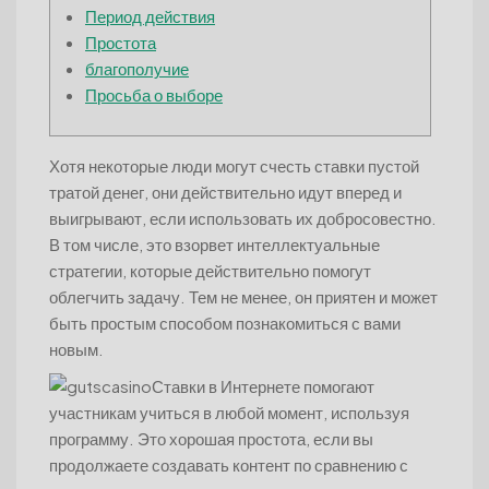
Период действия
Простота
благополучие
Просьба о выборе
Хотя некоторые люди могут счесть ставки пустой
тратой денег, они действительно идут вперед и
выигрывают, если использовать их добросовестно.
В том числе, это взорвет интеллектуальные
стратегии, которые действительно помогут
облегчить задачу. Тем не менее, он приятен и может
быть простым способом познакомиться с вами
новым.
Ставки в Интернете помогают
участникам учиться в любой момент, используя
программу.
Это хорошая простота, если вы
продолжаете создавать контент по сравнению с