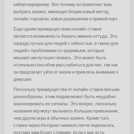
кибертерроризму. Вот почему он позволяет вам
выбрать казино, имеющее безрисковый метод
онлайн-торговли, новое разрешение и прямой порт.
Еще одним преимуществом онлайн-ставок
является возможность бежать именно оттуда. Это
гораздо лучше для людей с гибкостью, а также для
людей с проблемами со здоровьем, которые
мешают им путешествовать. Это может быть
отличным способом расслабиться для них, так как
он предлагает уйти от жизни и привлечь внимание к
девушке.
Поскольку преимущества от онлайн-ставок весьма
разнообразны, этим людям может быть неудобно
анализировать ее сигналы. Это вопрос, поскольку
названия игр могут вызывать большее привыкание,
чем другие игры в обычных казино. Кроме того,
ставки через Интернет немного легче переносить,
поэтому вам будет сложнее, если у вас есть