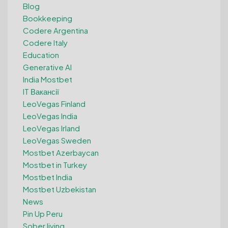
Blog
Bookkeeping
Codere Argentina
Codere Italy
Education
Generative AI
India Mostbet
IT Вакансії
LeoVegas Finland
LeoVegas India
LeoVegas Irland
LeoVegas Sweden
Mostbet Azerbaycan
Mostbet in Turkey
Mostbet India
Mostbet Uzbekistan
News
Pin Up Peru
Sober living