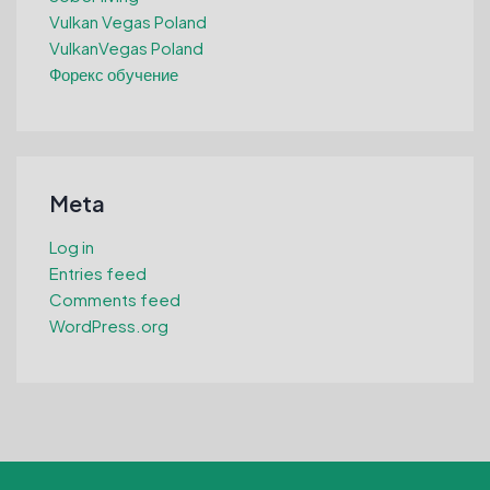
Vulkan Vegas Poland
VulkanVegas Poland
Форекс обучение
Meta
Log in
Entries feed
Comments feed
WordPress.org