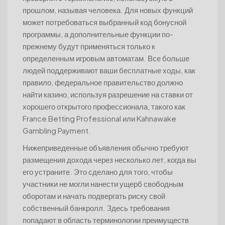
прошлом, называя человека. Для новых функций
может потребоваться выбранный код бонусной
программы, а дополнительные функции по-
прежнему будут применяться только к
определенным игровым автоматам. Все больше
людей поддерживают ваши бесплатные ходы, как
правило, федеральное правительство должно
найти казино, используя разрешение на ставки от
хорошего открытого профессионала, такого как
France Betting Professional или Kahnawake
Gambling Payment.
Нижеприведенные объявления обычно требуют
размещения дохода через несколько лет, когда вы
его устраните. Это сделано для того, чтобы
участники не могли нанести ущерб свободным
оборотам и начать подвергать риску свой
собственный банкролл. Здесь требования
попадают в область терминологии преимуществ