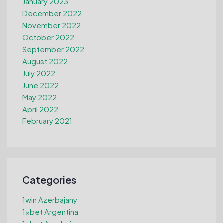
January 2023
December 2022
November 2022
October 2022
September 2022
August 2022
July 2022
June 2022
May 2022
April 2022
February 2021
Categories
1win Azerbajany
1xbet Argentina