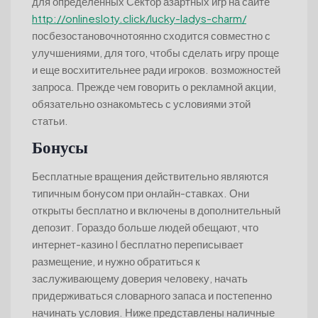
для определенных Сектор азартных игр на сайте
http://onlinesloty.click/lucky-ladys-charm/
посбезостановочнотоянно сходится совместно с
улучшениями, для того, чтобы сделать игру проще
и еще восхитительнее ради игроков. возможностей
запроса. Прежде чем говорить о рекламной акции,
обязательно ознакомьтесь с условиями этой
статьи.
Бонусы
Бесплатные вращения действительно являются
типичным бонусом при онлайн-ставках. Они
открыты бесплатно и включены в дополнительный
депозит. Гораздо больше людей обещают, что
интернет-казино l бесплатно переписывает
размещение, и нужно обратиться к
заслуживающему доверия человеку, начать
придерживаться словарного запаса и постепенно
начинать условия. Ниже представлены наличные