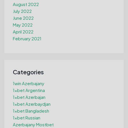
August 2022
July 2022
June 2022
May 2022
April 2022
February 2021
Categories
1win Azerbajany
1xbet Argentina
1xbet Azerbajan
1xbet Azerbaydjan
1xbet Bangladesh
1xbet Russian
Azerbajany Mostbet