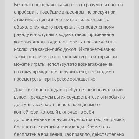
Бесплатное онлайн-казино — это разумный способ
опробовать новейшие видеоигры, не рискуя при
этом иметь деньги. В этой статье рекламные
объявления часто привязаны к определенному
раунду и доступны в кодах ставок, применение
которых должно удовлетворить, прежде чем вы
исключите какой-либо доход. Интернет-казино
также ограничивают несколько игр, в которые вы
можете играть, используя это вознаграждение,
поэтому прежде чем получить его, необходимо
просмотреть партнерское соглашение.
Для этих типов продаж требуется первоначальный
взнос, прежде чем вы их осуществите, и они обычно
доступны как часть нового поощряемого
контейнера, который включает в себя
дополнительные бонусы за регистрацию, например,
бесплатные фишки или команды. Кроме того,
бесплатные вращения, как правило, действительно