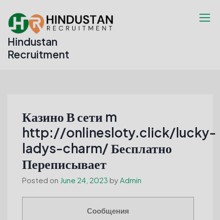
Skip
to
content
Hindustan
Recruitment
Казино В сети m
http://onlinesloty.click/lucky-
ladys-charm/ Бесплатно
Переписывает
Posted on
June 24, 2023
by
Admin
Сообщения