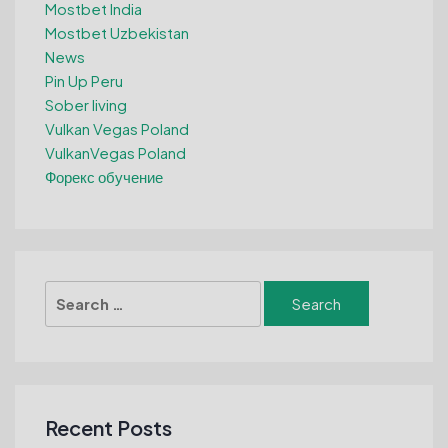
Mostbet India
Mostbet Uzbekistan
News
Pin Up Peru
Sober living
Vulkan Vegas Poland
VulkanVegas Poland
Форекс обучение
Search
for:
Recent Posts