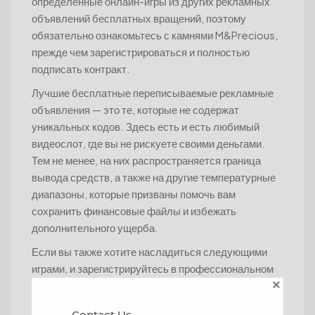
определенные онлайн-игры из других рекламных
объявлений бесплатных вращений, поэтому
обязательно ознакомьтесь с камнями M&Precious,
прежде чем зарегистрироваться и полностью
подписать контракт.
Лучшие бесплатные переписываемые рекламные
объявления — это те, которые не содержат
уникальных кодов. Здесь есть и есть любимый
видеослот, где вы не рискуете своими деньгами.
Тем не менее, на них распространяется граница
вывода средств, а также на другие температурные
диапазоны, которые призваны помочь вам
сохранить финансовые файлы и избежать
дополнительного ущерба.
Если вы также хотите насладиться следующими
играми, и зарегистрируйтесь в профессиональном
казино, чтобы тщательно изучить их собственные
условия. Не рискуйте, по крайней мере, за что вы
Contact Us