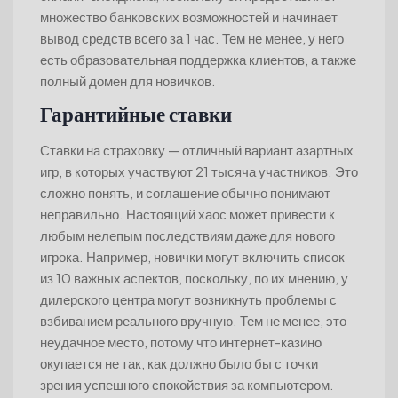
множество банковских возможностей и начинает
вывод средств всего за 1 час. Тем не менее, у него
есть образовательная поддержка клиентов, а также
полный домен для новичков.
Гарантийные ставки
Ставки на страховку — отличный вариант азартных
игр, в которых участвуют 21 тысяча участников. Это
сложно понять, и соглашение обычно понимают
неправильно. Настоящий хаос может привести к
любым нелепым последствиям даже для нового
игрока. Например, новички могут включить список
из 10 важных аспектов, поскольку, по их мнению, у
дилерского центра могут возникнуть проблемы с
взбиванием реального вручную. Тем не менее, это
неудачное место, потому что интернет-казино
окупается не так, как должно было бы с точки
зрения успешного спокойствия за компьютером.