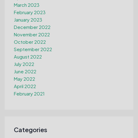
March 2023
February 2023
January 2023
December 2022
November 2022
October 2022
September 2022
August 2022
July 2022
June 2022
May 2022
April 2022
February 2021
Categories