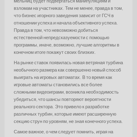
мельниц будет подвергаться манипуляциям и
взломам на участниках. Тем не менее, правда в том,
что бизнес игорного заведения зависит от ГСЧ в
отношении успеха и начала объективного успеха.
Правда в том, что невозможно добиться
естественной непредсказуемости с помощью
программы, иначе, возможно, лучшие алгоритмы в
конечном итоге покажут своих близких.
На рынке ставок появилась новая ветряная турбина
необычного размера как совершенно новый способ
выиграть на игровых автоматах. В то время как
игровые автоматы становились все более
сложными видеоиграми, возникла необходимость
убедиться, что шансы повторяют вероятности
реального сектора. Это привело к разработке
различных турбин, которые имеют расширенную
секцию струн по уровням, не зная конечного успеха.
Самое важное, о чем следует помнить, играя на