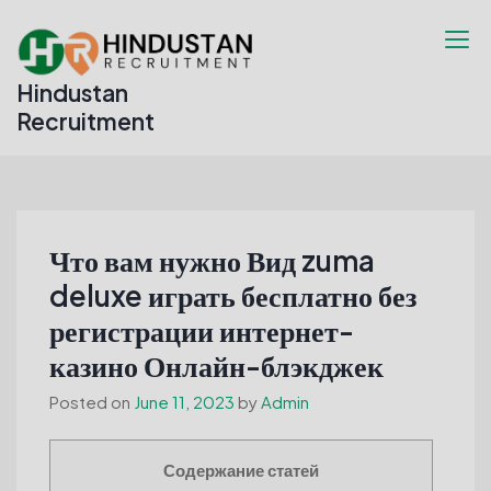
Skip
to
content
Hindustan
Recruitment
Что вам нужно Вид zuma
deluxe играть бесплатно без
регистрации интернет-
казино Онлайн-блэкджек
Posted on
June 11, 2023
by
Admin
Содержание статей