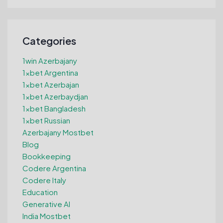
Categories
1win Azerbajany
1xbet Argentina
1xbet Azerbajan
1xbet Azerbaydjan
1xbet Bangladesh
1xbet Russian
Azerbajany Mostbet
Blog
Bookkeeping
Codere Argentina
Codere Italy
Education
Generative AI
India Mostbet