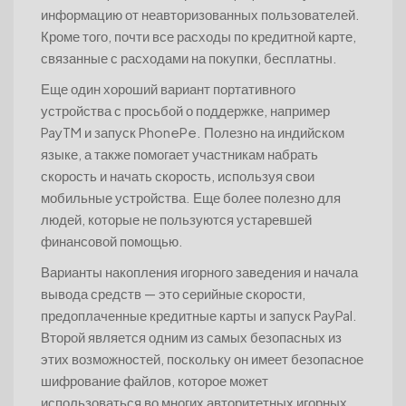
информацию от неавторизованных пользователей.
Кроме того, почти все расходы по кредитной карте,
связанные с расходами на покупки, бесплатны.
Еще один хороший вариант портативного
устройства с просьбой о поддержке, например
PayTM и запуск PhonePe. Полезно на индийском
языке, а также помогает участникам набрать
скорость и начать скорость, используя свои
мобильные устройства. Еще более полезно для
людей, которые не пользуются устаревшей
финансовой помощью.
Варианты накопления игорного заведения и начала
вывода средств — это серийные скорости,
предоплаченные кредитные карты и запуск PayPal.
Второй является одним из самых безопасных из
этих возможностей, поскольку он имеет безопасное
шифрование файлов, которое может
использоваться во многих авторитетных игорных