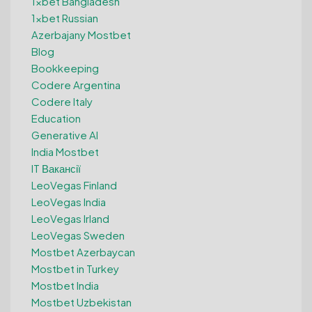
1xbet Bangladesh
1xbet Russian
Azerbajany Mostbet
Blog
Bookkeeping
Codere Argentina
Codere Italy
Education
Generative AI
India Mostbet
IT Вакансії
LeoVegas Finland
LeoVegas India
LeoVegas Irland
LeoVegas Sweden
Mostbet Azerbaycan
Mostbet in Turkey
Mostbet India
Mostbet Uzbekistan