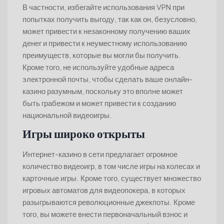
В частности, избегайте использования VPN при
попытках получить выгоду, так как он, безусловно,
может привести к незаконному получению ваших
денег и привести к неуместному использованию
преимуществ, которые вы могли бы получить.
Кроме того, не используйте удобные адреса
электронной почты, чтобы сделать ваше онлайн-
казино разумным, поскольку это вполне может
быть грабежом и может привести к созданию
национальной видеоигры.
Игры широко открыты
Интернет-казино в сети предлагает огромное
количество видеоигр, в том числе игры на колесах и
карточные игры. Кроме того, существует множество
игровых автоматов для видеопокера, в которых
разыгрываются революционные джекпоты. Кроме
того, вы можете внести первоначальный взнос и