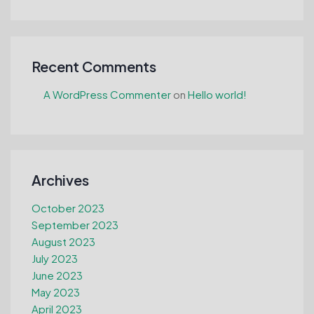
Recent Comments
A WordPress Commenter
on
Hello world!
Archives
October 2023
September 2023
August 2023
July 2023
June 2023
May 2023
April 2023