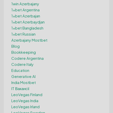
1win Azerbajany
1xbet Argentina
1xbet Azerbajan
1xbet Azerbaydjan
1xbet Bangladesh
1xbet Russian
Azerbajany Mostbet
Blog
Bookkeeping
Codere Argentina
Codere Italy
Education
Generative AI
India Mostbet
IT Вакансії
LeoVegas Finland
LeoVegas India
LeoVegas Irland
LeoVegas Sweden