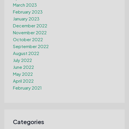
March 2023
February 2023
January 2023
December 2022
November 2022
October 2022
September 2022
August 2022
July 2022
June 2022
May 2022
April 2022
February 2021
Categories