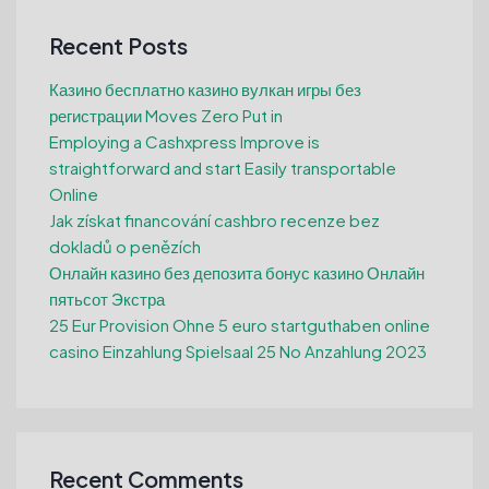
Recent Posts
Казино бесплатно казино вулкан игры без
регистрации Moves Zero Put in
Employing a Cashxpress Improve is
straightforward and start Easily transportable
Online
Jak získat financování cashbro recenze bez
dokladů o penězích
Онлайн казино без депозита бонус казино Онлайн
пятьсот Экстра
25 Eur Provision Ohne 5 euro startguthaben online
casino Einzahlung Spielsaal 25 No Anzahlung 2023
Recent Comments