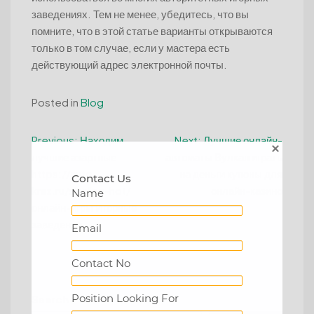
заведениях. Тем не менее, убедитесь, что вы
помните, что в этой статье варианты открываются
только в том случае, если у мастера есть
действующий адрес электронной почты.
Posted in
Blog
Post
Previous:
Находим
Next:
Лучшие онлайн-
лучшие азартные
автоматы Вулкан играть
navigation
https://auto-
на деньги купоны для
Contact Us
kraz.ru/sizzling-hot/
онлайн-казино
Name
онлайн-игры Игорные
заведения
Email
Contact No
Position Looking For
Search