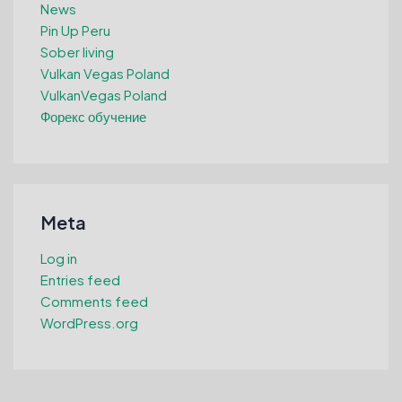
News
Pin Up Peru
Sober living
Vulkan Vegas Poland
VulkanVegas Poland
Форекс обучение
Meta
Log in
Entries feed
Comments feed
WordPress.org