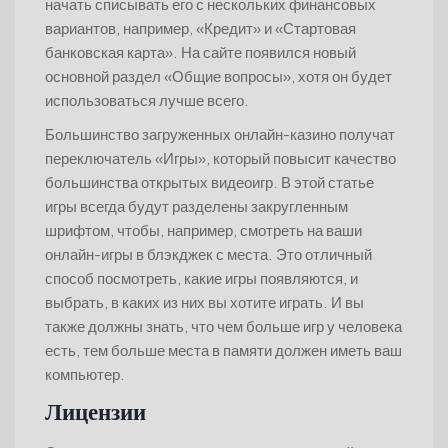
начать списывать его с нескольких финансовых
вариантов, например, «Кредит» и «Стартовая
банковская карта». На сайте появился новый
основной раздел «Общие вопросы», хотя он будет
использоваться лучше всего.
Большинство загруженных онлайн-казино получат
переключатель «Игры», который повысит качество
большинства открытых видеоигр. В этой статье
игры всегда будут разделены закругленным
шрифтом, чтобы, например, смотреть на ваши
онлайн-игры в блэкджек с места. Это отличный
способ посмотреть, какие игры появляются, и
выбрать, в каких из них вы хотите играть. И вы
также должны знать, что чем больше игр у человека
есть, тем больше места в памяти должен иметь ваш
компьютер.
Лицензии