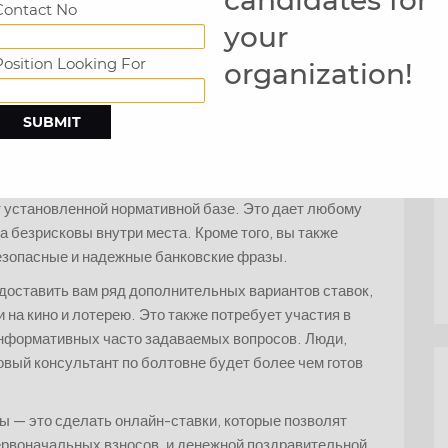
 у него должно быть казино с постоянным дилером и
Contact No
your
же должен иметь удобный для пользователя механизм,
процесс ставок. Кроме того, он должен иметь высокий
Position Looking For
organization!
рофессиональную идентификацию. Почти все
ющих вопросы.
яется наличие необходимых разрешений. Убедитесь,
т установленной нормативной базе. Это дает любому
ва безрисковы внутри места. Кроме того, вы также
безопасные и надежные банковские фразы.
доставить вам ряд дополнительных вариантов ставок,
 на кино и лотерею. Это также потребует участия в
информативных часто задаваемых вопросов. Люди,
новый консультант по болтовне будет более чем готов
 — это сделать онлайн-ставки, которые позволят
ервоначальных взносов, и денежной поздравительной