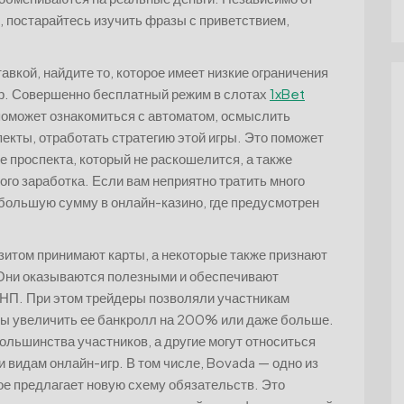
, постарайтесь изучить фразы с приветствием,
вкой, найдите то, которое имеет низкие ограничения
гр. Совершенно бесплатный режим в слотах
1xBet
оможет ознакомиться с автоматом, осмыслить
екты, отработать стратегию этой игры. Это поможет
 проспекта, который не раскошелится, а также
го заработка. Если вам неприятно тратить много
небольшую сумму в онлайн-казино, где предусмотрен
зитом принимают карты, а некоторые также признают
 Они оказываются полезными и обеспечивают
НП. При этом трейдеры позволяли участникам
бы увеличить ее банкролл на 200% или даже больше.
ольшинства участников, а другие могут относиться
 видам онлайн-игр. В том числе, Bovada — одно из
ое предлагает новую схему обязательств. Это