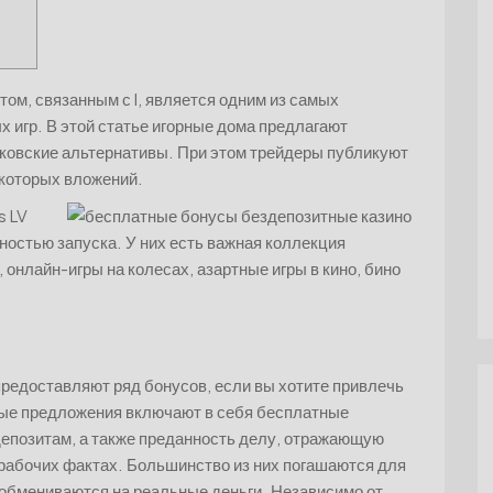
ом, связанным с l, является одним из самых
 игр. В этой статье игорные дома предлагают
нковские альтернативы. При этом трейдеры публикуют
которых вложений.
s LV
жностью запуска.
У них есть важная коллекция
онлайн-игры на колесах, азартные игры в кино, бино
редоставляют ряд бонусов, если вы хотите привлечь
ые предложения включают в себя бесплатные
депозитам, а также преданность делу, отражающую
рабочих фактах. Большинство из них погашаются для
 обмениваются на реальные деньги. Независимо от