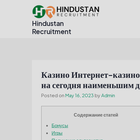
Skip
to
content
Hindustan
Recruitment
Казино Интернет-казино 
на сегодня наименьшим д
Posted on
May 16, 2023
by
Admin
Содержание статей
Бонусы
Игры