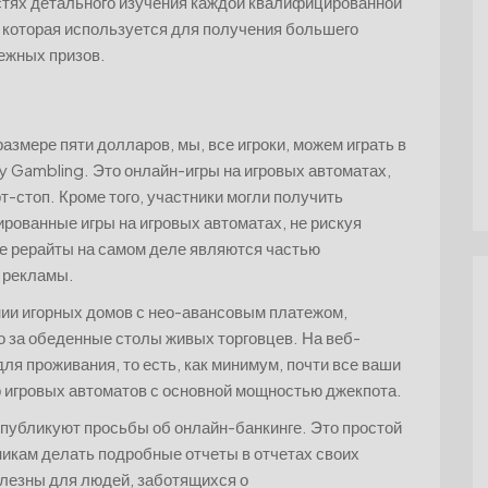
стях детального изучения каждой квалифицированной
 которая используется для получения большего
ежных призов.
змере пяти долларов, мы, все игроки, можем играть в
y Gambling. Это онлайн-игры на игровых автоматах,
т-стоп. Кроме того, участники могли получить
рованные игры на игровых автоматах, не рискуя
ые рерайты на самом деле являются частью
 рекламы.
ии игорных домов с нео-авансовым платежом,
 за обеденные столы живых торговцев. На веб-
ля проживания, то есть, как минимум, почти все ваши
р игровых автоматов с основной мощностью джекпота.
 публикуют просьбы об онлайн-банкинге. Это простой
никам делать подробные отчеты в отчетах своих
полезны для людей, заботящихся о