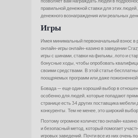
позволяет вам награждать людей в подробно
правильной денежной ставки для этих людей,
денежного вознаграждения или реальных ден
Игры
Имея минимальный первоначальный взнос в ра
онлайн-игры онлайн-казино в заведении Craz
игры с шинами, ставки на фильмы, лото и стар
бонусные ходы, чтобы опробовать квалифици
своими средствами. В этой статье бесплатн
поощряемых программ или даже пожизненной
Бовада — еще один хороший выбор в отношен
особенно для людей, которые попадают прямо
странице есть 34 других поставщика мебели д
конкуренты. Тем не менее, это широкий выбо
Поэтому огромное количество онлайн-казино
и безопасный метод, который помогает участ
игровых заведений. Почти все из них очень 