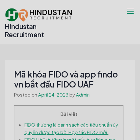
Skip
to
content
Hindustan
Recruitment
Mã khóa FIDO và app findo
vn bắt đầu FIDO UAF
Posted on
April 24, 2023
by
Admin
Bài viết
FIDO thường là danh sách các tiêu chuẩn ủy
quyền được tạo bởi Hợp tác FIDO mới.
FIDO UAF thường là một cấu trúc liên quan