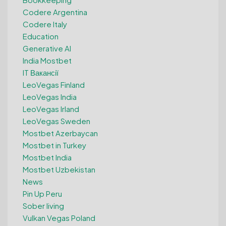
Codere Argentina
Codere Italy
Education
Generative AI
India Mostbet
IT Вакансії
LeoVegas Finland
LeoVegas India
LeoVegas Irland
LeoVegas Sweden
Mostbet Azerbaycan
Mostbet in Turkey
Mostbet India
Mostbet Uzbekistan
News
Pin Up Peru
Sober living
Vulkan Vegas Poland