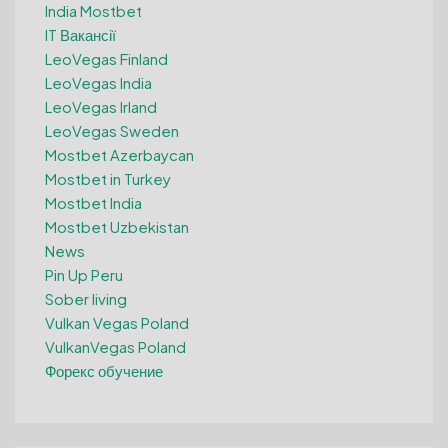
India Mostbet
IT Вакансії
LeoVegas Finland
LeoVegas India
LeoVegas Irland
LeoVegas Sweden
Mostbet Azerbaycan
Mostbet in Turkey
Mostbet India
Mostbet Uzbekistan
News
Pin Up Peru
Sober living
Vulkan Vegas Poland
VulkanVegas Poland
Форекс обучение