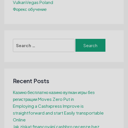
VulkanVegas Poland
Форекс обучение
Search
for:
Recent Posts
Казино бесплатно казино вулкан игры без
регистрации Moves Zero Put in
Employing a Cashxpress Improve is
straightforward and start Easily transportable
Online
Jak získat financování cashbro recenze bez