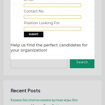
Post
Previous:
Chính xác thì Tài
Next:
Лучшее игорное
vay tiền online nhanh liệu
заведение Без Вулкан 24
navigation
Contact No
Trước là gì?
казино официальный
законодательства
Position Looking For
Дополнительно
Help us find the perfect candidates for
your organization!
Search
Search
Recent Posts
Казино бесплатно казино вулкан игры без