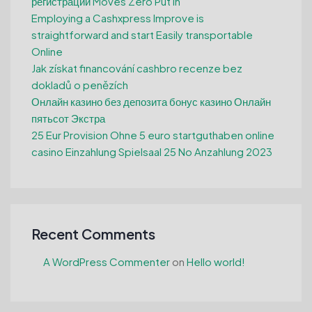
регистрации Moves Zero Put in
Employing a Cashxpress Improve is
straightforward and start Easily transportable
Online
Jak získat financování cashbro recenze bez
dokladů o penězích
Онлайн казино без депозита бонус казино Онлайн
пятьсот Экстра
25 Eur Provision Ohne 5 euro startguthaben online
casino Einzahlung Spielsaal 25 No Anzahlung 2023
Recent Comments
A WordPress Commenter
on
Hello world!