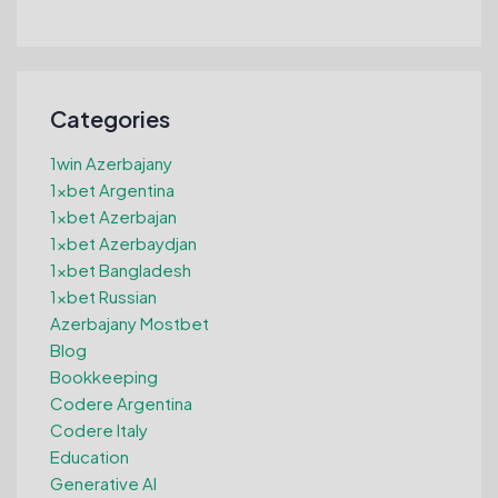
Categories
1win Azerbajany
1xbet Argentina
1xbet Azerbajan
1xbet Azerbaydjan
1xbet Bangladesh
1xbet Russian
Azerbajany Mostbet
Blog
Bookkeeping
Codere Argentina
Codere Italy
Education
Generative AI