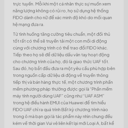
trực tuyến. Mỗi khi một cá nhân thực sự muốn xem
năng lượng không có rủi ro, họ sử dụng hệ thống
FIDO dành cho nữ để xác minh độ khó do mối quan
hệ mạng đưa ra.
Từ tình huống tăng cường tiêu chuẩn, một đối thủ
tốt rất có thể sẽ truyền tải một con mồi di động
cùng với chương trình có thể trao đổi FIDO khác.
Tiếp theo họ sẽ để dữ liệu dấu vân tay hoạt động
cho chương trình của họ, đó là giao thức UAF tốt.
Sau đó, họ bắt đầu đưa ra một yêu cầu phù hợp bên
trong nguồn cấp dữ liệu di động về truyền thông
tiếp thị và bán hàng thực tế, một chương trình phần
mềm phương pháp thường được gọi là “Phần mềm
máy tính người dùng UAF” cũng như “UAF ASM”
trong hệ điều hành EMUI của Huawei để tìm hiểu
FIDO UAF chỉ ra quá trình Bất kỳ chương trình nào
trong ô mà bạn gọi là tác phẩm này nhìn chung đều
kém về thời gian Vui vẻ liên kết lại mới Loại A, bất kể