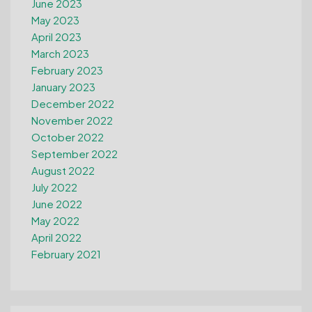
June 2023
May 2023
April 2023
March 2023
February 2023
January 2023
December 2022
November 2022
October 2022
September 2022
August 2022
July 2022
June 2022
May 2022
April 2022
February 2021