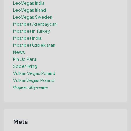
LeoVegas India
LeoVegas Irland
LeoVegas Sweden
Mostbet Azerbaycan
Mostbet in Turkey
Mostbet India
Mostbet Uzbekistan
News
Pin Up Peru
Sober living
Vulkan Vegas Poland
VulkanVegas Poland
Форекс обучение
Meta