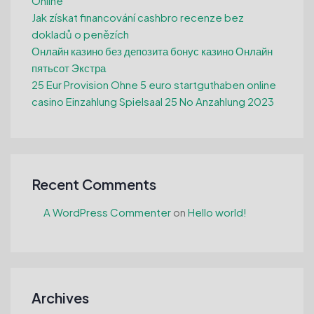
Online
Jak získat financování cashbro recenze bez
dokladů o penězích
Онлайн казино без депозита бонус казино Онлайн
пятьсот Экстра
25 Eur Provision Ohne 5 euro startguthaben online
casino Einzahlung Spielsaal 25 No Anzahlung 2023
Recent Comments
A WordPress Commenter
on
Hello world!
Archives