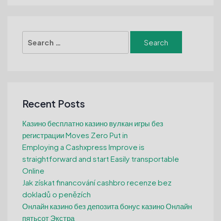
Search
for:
Recent Posts
Казино бесплатно казино вулкан игры без
регистрации Moves Zero Put in
Employing a Cashxpress Improve is
straightforward and start Easily transportable
Online
Jak získat financování cashbro recenze bez
dokladů o penězích
Онлайн казино без депозита бонус казино Онлайн
пятьсот Экстра