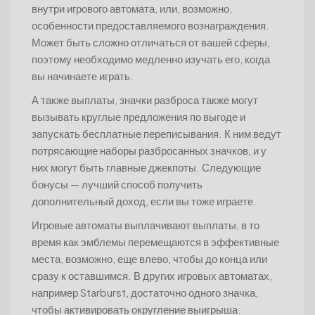
внутри игрового автомата, или, возможно,
особенности предоставляемого вознаграждения.
Может быть сложно отличаться от вашей сферы,
поэтому необходимо медленно изучать его, когда
вы начинаете играть.
А также выплаты, значки разброса также могут
вызывать круглые предложения по выгоде и
запускать бесплатные переписывания. К ним ведут
потрясающие наборы разбросанных значков, и у
них могут быть главные джекпоты. Следующие
бонусы — лучший способ получить
дополнительный доход, если вы тоже играете.
Игровые автоматы выплачивают выплаты, в то
время как эмблемы перемещаются в эффективные
места, возможно, еще влево, чтобы до конца или
сразу к оставшимся. В других игровых автоматах,
например Starburst, достаточно одного значка,
чтобы активировать округление выигрыша.