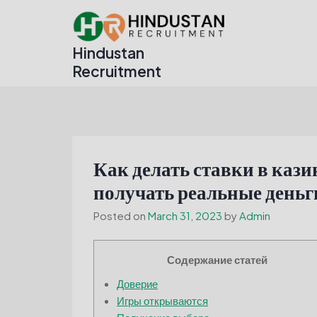
Skip
to
content
Hindustan
Recruitment
Как делать ставки в каз
получать реальные деньг
Posted on
March 31, 2023
by
Admin
Содержание статей
Доверие
Игры открываются