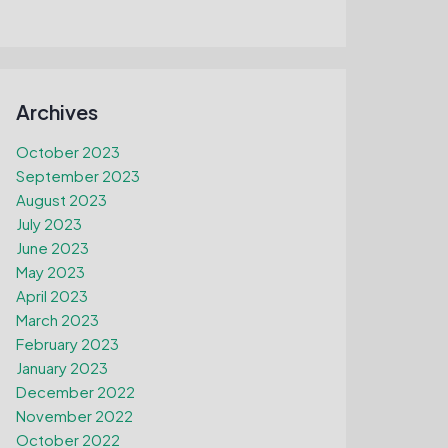
Archives
October 2023
September 2023
August 2023
July 2023
June 2023
May 2023
April 2023
March 2023
February 2023
January 2023
December 2022
November 2022
October 2022