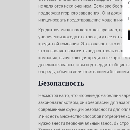
не являются исключением. Если вас беспокои
поддержки игорного заведения. Они должны бы
инициировать предотвращение мошенничест
Кредитная минутная карта, как правило, пре
увеличения дохода от ставок, и у нее есть г
кредитной компании. Это означает, что вы мож
это позволяет вам взять под контроль свое 
компания, выпускающая кредитные карты, мож
денежные авансы, и вы подтвердите общие во
очередь, обычно являются вашими бывшими
Безопасность
Несмотря на то, что игорные дома онлайн за
законодательством, они безопасны для азарт
современные функции безопасности для опла
У них есть множество способов потребительс
нужно внести первоначальный взнос, быстро
Также необходимо установить надежные отнош