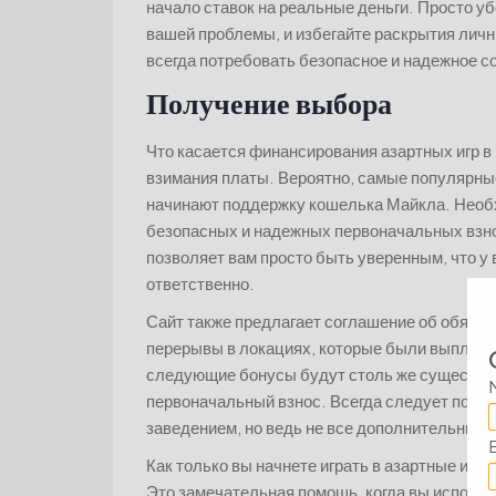
начало ставок на реальные деньги. Просто у
вашей проблемы, и избегайте раскрытия лич
всегда потребовать безопасное и надежное с
Получение выбора
Что касается финансирования азартных игр 
взимания платы. Вероятно, самые популярны
начинают поддержку кошелька Майкла. Необх
безопасных и надежных первоначальных взно
позволяет вам просто быть уверенным, что у 
ответственно.
Сайт также предлагает соглашение об обязат
перерывы в локациях, которые были выплаче
следующие бонусы будут столь же существен
первоначальный взнос. Всегда следует помн
заведением, но ведь не все дополнительные
Как только вы начнете играть в азартные игр
Это замечательная помощь, когда вы использ