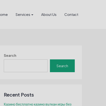
Home
Services
About Us
Contact
Search
Search
Recent Posts
Казино бесплатно казино вулкан игры без