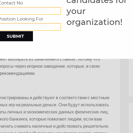
Contact No
т безопасность в деталях, обратитесь в службу
your
ть в состоянии помочь вам, спасти вас и
Position Looking For
organization!
ва.
дставляет собой еще одну стандартную форму
лавное преимущество, связанное с объяснением
ете сэкономить больше денег, чем у вас есть, и да,
финансовое положение. Но ранней весной любая
ет выбирать из заявлений о ставках, потому что
просы через игорное заведение, которые, в свою
 рекомендациями.
регистрированы и действуют в соответствии с местным
ных игр на реальные деньги. Они будут использовать
ты личных и экономических данных физических лиц.
кого банкинга, которые помогают людям, если вам
 начать снимать наличные и действовать решительно.
ения с игрой в Интернете или просто делать ставки