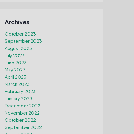
Archives
October 2023
September 2023
August 2023
July 2023
June 2023
May 2023
April 2023
March 2023
February 2023
January 2023
December 2022
November 2022
October 2022
September 2022