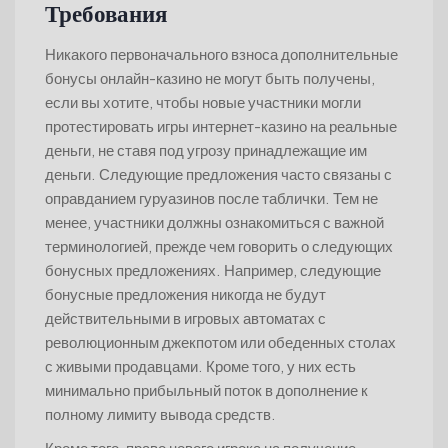
Требования
Никакого первоначального взноса дополнительные
бонусы онлайн-казино не могут быть получены,
если вы хотите, чтобы новые участники могли
протестировать игры интернет-казино на реальные
деньги, не ставя под угрозу принадлежащие им
деньги. Следующие предложения часто связаны с
оправданием гуруазинов после таблички. Тем не
менее, участники должны ознакомиться с важной
терминологией, прежде чем говорить о следующих
бонусных предложениях. Например, следующие
бонусные предложения никогда не будут
действительными в игровых автоматах с
революционным джекпотом или обеденных столах
с живыми продавцами. Кроме того, у них есть
минимально прибыльный поток в дополнение к
полному лимиту вывода средств.
Кроме того, право нового игрока на получение