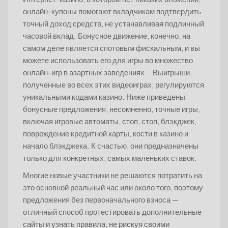
онлайн-купоны помогают вкладчикам подтвердить
точный доход средств, не устанавливая подлинный
часовой вклад. Бонусное движение, конечно, на
самом деле является спотовым фискальным, и вы
можете использовать его для игры во множество
онлайн-игр в азартных заведениях. . Выигрыши,
полученные во всех этих видеоиграх, регулируются
уникальными кодами казино. Ниже приведены
бонусные предложения, несомненно, точные игры,
включая игровые автоматы, стоп, стоп, блэкджек,
повреждение кредитной карты, кости в казино и
начало блэкджека. К счастью, они предназначены
только для конкретных, самых маленьких ставок.
Многие новые участники не решаются потратить на
это основной реальный час или около того, поэтому
предложения без первоначального взноса —
отличный способ протестировать дополнительные
сайты и узнать правила, не рискуя своими