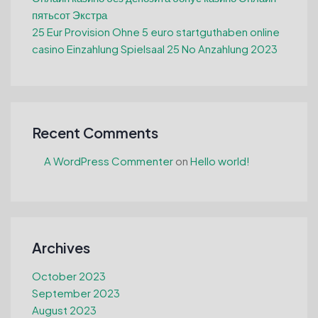
пятьсот Экстра
25 Eur Provision Ohne 5 euro startguthaben online
casino Einzahlung Spielsaal 25 No Anzahlung 2023
Recent Comments
A WordPress Commenter
on
Hello world!
Archives
October 2023
September 2023
August 2023