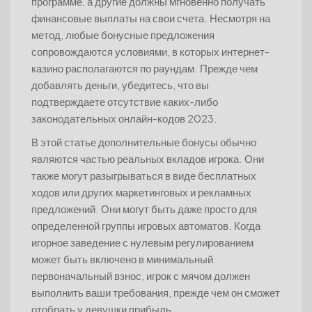
программе, а другие должны мгновенно получать
финансовые выплаты на свои счета. Несмотря на
метод, любые бонусные предложения
сопровождаются условиями, в которых интернет-
казино располагаются по раундам. Прежде чем
добавлять деньги, убедитесь, что вы
подтверждаете отсутствие каких-либо
законодательных онлайн-кодов 2023.
В этой статье дополнительные бонусы обычно
являются частью реальных вкладов игрока. Они
также могут разыгрываться в виде бесплатных
ходов или других маркетинговых и рекламных
предложений. Они могут быть даже просто для
определенной группы игровых автоматов. Когда
игорное заведение с нулевым регулированием
может быть включено в минимальный
первоначальный взнос, игрок с мячом должен
выполнить ваши требования, прежде чем он сможет
отобрать у девушки прибыль.