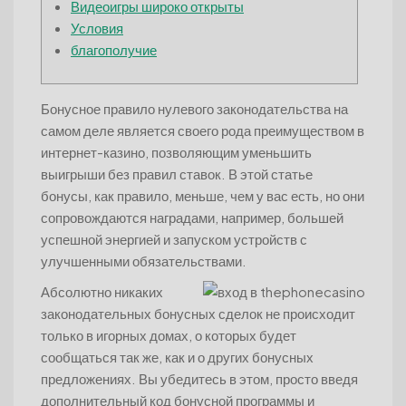
Видеоигры широко открыты
Условия
благополучие
Бонусное правило нулевого законодательства на
самом деле является своего рода преимуществом в
интернет-казино, позволяющим уменьшить
выигрыши без правил ставок.
В этой статье
бонусы, как правило, меньше, чем у вас есть, но они
сопровождаются наградами, например, большей
успешной энергией и запуском устройств с
улучшенными обязательствами.
Абсолютно никаких
законодательных бонусных сделок не происходит
только в игорных домах, о которых будет
сообщаться так же, как и о других бонусных
предложениях. Вы убедитесь в этом, просто введя
дополнительный код бонусной программы и