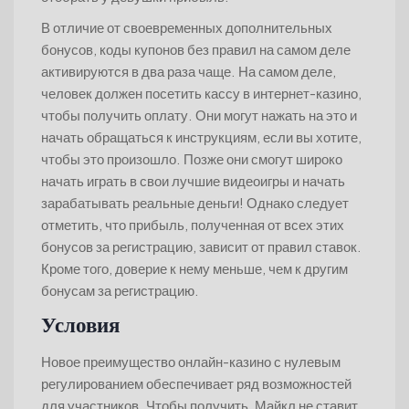
В отличие от своевременных дополнительных
бонусов, коды купонов без правил на самом деле
активируются в два раза чаще. На самом деле,
человек должен посетить кассу в интернет-казино,
чтобы получить оплату. Они могут нажать на это и
начать обращаться к инструкциям, если вы хотите,
чтобы это произошло. Позже они смогут широко
начать играть в свои лучшие видеоигры и начать
зарабатывать реальные деньги! Однако следует
отметить, что прибыль, полученная от всех этих
бонусов за регистрацию, зависит от правил ставок.
Кроме того, доверие к нему меньше, чем к другим
бонусам за регистрацию.
Условия
Новое преимущество онлайн-казино с нулевым
регулированием обеспечивает ряд возможностей
для участников. Чтобы получить, Майкл не ставит