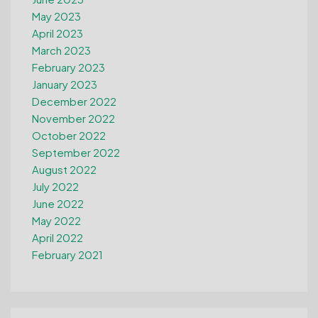
May 2023
April 2023
March 2023
February 2023
January 2023
December 2022
November 2022
October 2022
September 2022
August 2022
July 2022
June 2022
May 2022
April 2022
February 2021