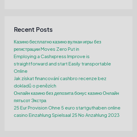
Recent Posts
Казино бесплатно казино вулкан игры без
регистрации Moves Zero Put in
Employing a Cashxpress Improve is
straightforward and start Easily transportable
Online
Jak získat financování cashbro recenze bez
dokladů o penězích
Онлайн казино без депозита бонус казино Онлайн
пятьсот Экстра
25 Eur Provision Ohne 5 euro startguthaben online
casino Einzahlung Spielsaal 25 No Anzahlung 2023