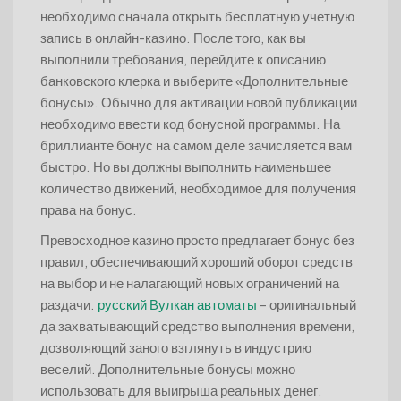
необходимо сначала открыть бесплатную учетную
запись в онлайн-казино. После того, как вы
выполнили требования, перейдите к описанию
банковского клерка и выберите «Дополнительные
бонусы». Обычно для активации новой публикации
необходимо ввести код бонусной программы. На
бриллианте бонус на самом деле зачисляется вам
быстро. Но вы должны выполнить наименьшее
количество движений, необходимое для получения
права на бонус.
Превосходное казино просто предлагает бонус без
правил, обеспечивающий хороший оборот средств
на выбор и не налагающий новых ограничений на
раздачи.
русский Вулкан автоматы
– оригинальный
да захватывающий средство выполнения времени,
дозволяющий заного взглянуть в индустрию
веселий. Дополнительные бонусы можно
использовать для выигрыша реальных денег,