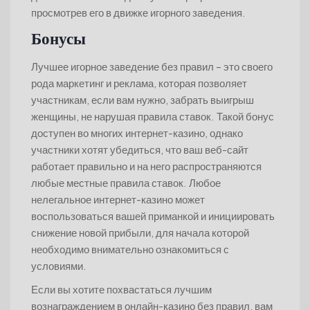
просмотрев его в движке игорного заведения.
Бонусы
Лучшее игорное заведение без правил – это своего
рода маркетинг и реклама, которая позволяет
участникам, если вам нужно, забрать выигрыш
женщины, не нарушая правила ставок. Такой бонус
доступен во многих интернет-казино, однако
участники хотят убедиться, что ваш веб-сайт
работает правильно и на него распространяются
любые местные правила ставок. Любое
нелегальное интернет-казино может
воспользоваться вашей приманкой и инициировать
снижение новой прибыли, для начала которой
необходимо внимательно ознакомиться с
условиями.
Если вы хотите похвастаться лучшим
вознаграждением в онлайн-казино без правил, вам