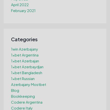
April 2022
February 2021
Categories
1win Azerbajany
1xbet Argentina
1xbet Azerbajan
1xbet Azerbaydjan
1xbet Bangladesh
1xbet Russian
Azerbajany Mostbet
Blog
Bookkeeping
Codere Argentina
Codere Italy