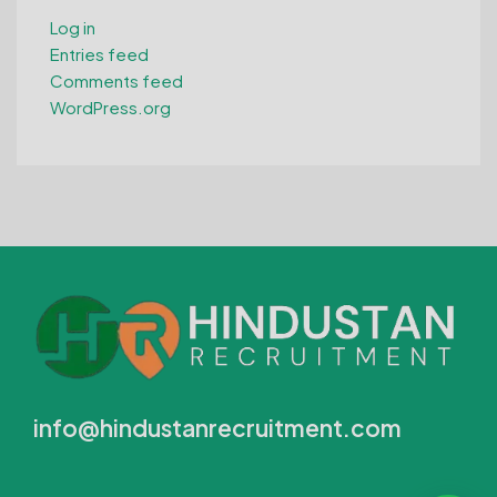
Log in
Entries feed
Comments feed
WordPress.org
info@hindustanrecruitment.com