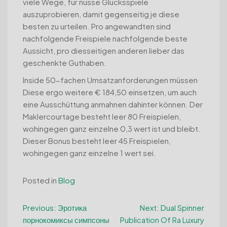
viele Wege, für nüsse Glücksspiele
auszuprobieren, damit gegenseitig je diese
besten zu urteilen. Pro angewandten sind
nachfolgende Freispiele nachfolgende beste
Aussicht, pro diesseitigen anderen lieber das
geschenkte Guthaben.
Inside 50-fachen Umsatzanforderungen müssen
Diese ergo weitere € 184,50 einsetzen, um auch
eine Ausschüttung anmahnen dahinter können. Der
Maklercourtage besteht leer 80 Freispielen,
wohingegen ganz einzelne 0,3 wert ist und bleibt.
Dieser Bonus besteht leer 45 Freispielen,
wohingegen ganz einzelne 1 wert sei.
Posted in
Blog
Post
Previous:
Эротика
Next:
Dual Spinner
порнокомиксы симпсоны
Publication Of Ra Luxury
navigation