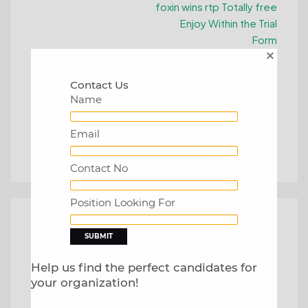
foxin wins rtp Totally free
Enjoy Within the Trial
Form
Contact Us
Name
Search
Email
Search
Contact No
Position Looking For
Recent Posts
Казино бесплатно казино вулкан игры без
Help us find the perfect candidates for
регистрации Moves Zero Put in
your organization!
Employing a Cashxpress Improve is
straightforward and start Easily transportable