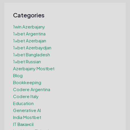
Categories
1win Azerbajany
1xbet Argentina
1xbet Azerbajan
1xbet Azerbaydjan
1xbet Bangladesh
1xbet Russian
Azerbajany Mostbet
Blog
Bookkeeping
Codere Argentina
Codere Italy
Education
Generative AI
India Mostbet
IT Вакансії