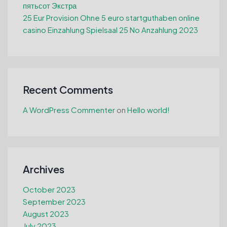
пятьсот Экстра
25 Eur Provision Ohne 5 euro startguthaben online
casino Einzahlung Spielsaal 25 No Anzahlung 2023
Recent Comments
A WordPress Commenter
on
Hello world!
Archives
October 2023
September 2023
August 2023
July 2023