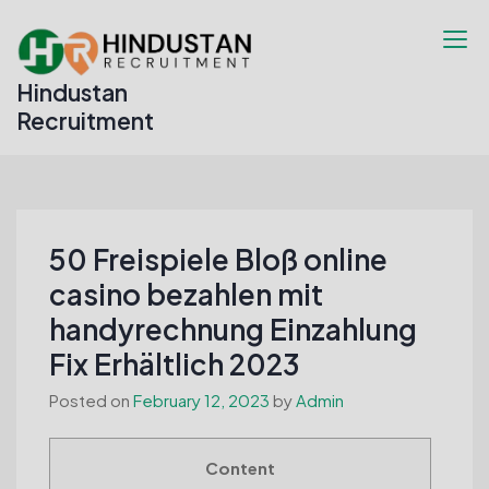
Skip
to
content
Hindustan
Recruitment
50 Freispiele Bloß online
casino bezahlen mit
handyrechnung Einzahlung
Fix Erhältlich 2023
Posted on
February 12, 2023
by
Admin
Content