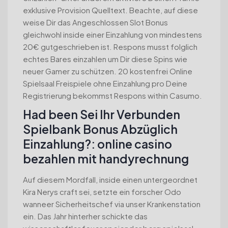
exklusive Provision Quelltext. Beachte, auf diese
weise Dir das Angeschlossen Slot Bonus
gleichwohl inside einer Einzahlung von mindestens
20€ gutgeschrieben ist. Respons musst folglich
echtes Bares einzahlen um Dir diese Spins wie
neuer Gamer zu schützen. 20 kostenfrei Online
Spielsaal Freispiele ohne Einzahlung pro Deine
Registrierung bekommst Respons within Casumo.
Had been Sei Ihr Verbunden
Spielbank Bonus Abzüglich
Einzahlung?: online casino
bezahlen mit handyrechnung
Auf diesem Mordfall, inside einen untergeordnet
Kira Nerys craft sei, setzte ein forscher Odo
wanneer Sicherheitschef via unser Krankenstation
ein. Das Jahr hinterher schickte das