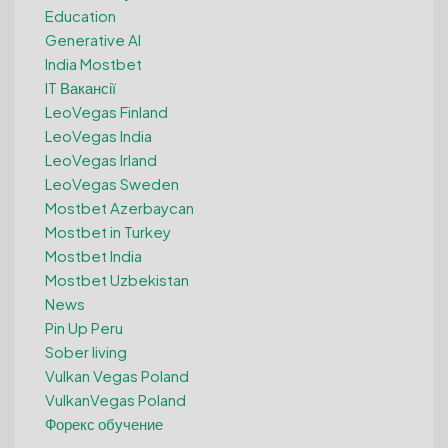
Education
Generative AI
India Mostbet
IT Вакансії
LeoVegas Finland
LeoVegas India
LeoVegas Irland
LeoVegas Sweden
Mostbet Azerbaycan
Mostbet in Turkey
Mostbet India
Mostbet Uzbekistan
News
Pin Up Peru
Sober living
Vulkan Vegas Poland
VulkanVegas Poland
Форекс обучение