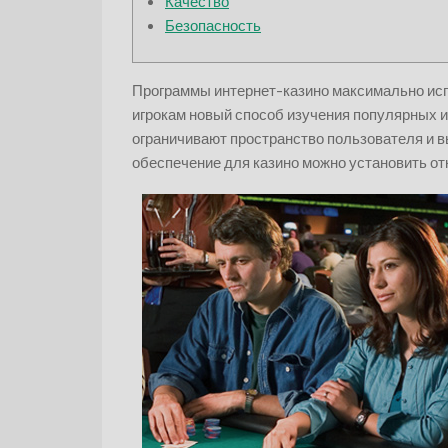
Качество
Безопасность
Программы интернет-казино максимально ис
игрокам новый способ изучения популярных и
ограничивают пространство пользователя и в
обеспечение для казино можно установить от