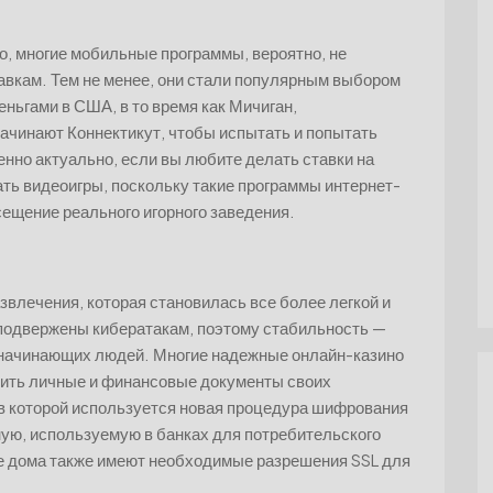
о, многие мобильные программы, вероятно, не
вкам. Тем не менее, они стали популярным выбором
ньгами в США, в то время как Мичиган,
ачинают Коннектикут, чтобы испытать и попытать
бенно актуально, если вы любите делать ставки на
ть видеоигры, поскольку такие программы интернет-
сещение реального игорного заведения.
звлечения, которая становилась все более легкой и
т подвержены кибератакам, поэтому стабильность —
я начинающих людей. Многие надежные онлайн-казино
тить личные и финансовые документы своих
 в которой используется новая процедура шифрования
ую, используемую в банках для потребительского
ные дома также имеют необходимые разрешения SSL для