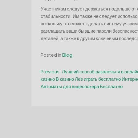
Участникам следует держаться подальше от 
стабильности. Им также не следует использ
поскольку это может сделать систему уязвимо
разглашать ваши бывшие пароли безопасност
деталей, а также к другим ключевым последс
Posted in
Blog
Post
Previous:
Лучший способ развлечься в онлай
казино В казино Лев играть бесплатно Интерн
navigation
Автоматы для видеопокера Бесплатно