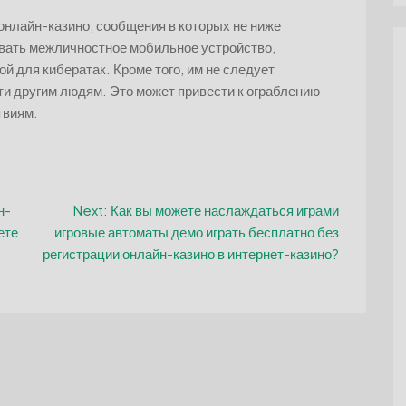
онлайн-казино, сообщения в которых не ниже
овать межличностное мобильное устройство,
й для кибератак. Кроме того, им не следует
и другим людям. Это может привести к ограблению
твиям.
н-
Next:
Как вы можете наслаждаться играми
ете
игровые автоматы демо играть бесплатно без
регистрации онлайн-казино в интернет-казино?