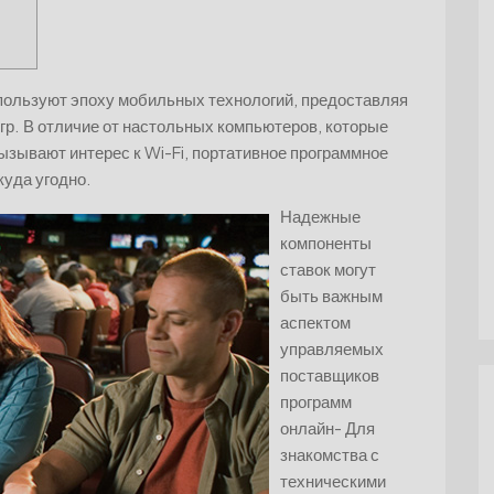
пользуют эпоху мобильных технологий, предоставляя
гр.
В отличие от настольных компьютеров, которые
ызывают интерес к Wi-Fi, портативное программное
куда угодно.
Надежные
компоненты
ставок могут
быть важным
аспектом
управляемых
поставщиков
программ
онлайн- Для
знакомства с
техническими