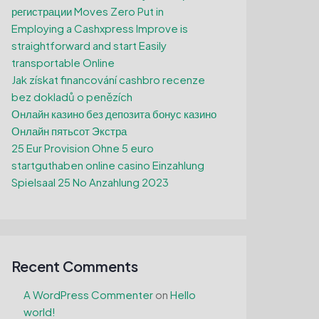
регистрации Moves Zero Put in
Employing a Cashxpress Improve is
straightforward and start Easily
transportable Online
Jak získat financování cashbro recenze
bez dokladů o penězích
Онлайн казино без депозита бонус казино
Онлайн пятьсот Экстра
25 Eur Provision Ohne 5 euro
startguthaben online casino Einzahlung
Spielsaal 25 No Anzahlung 2023
Recent Comments
A WordPress Commenter
on
Hello
world!