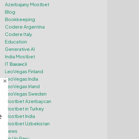
Azerbajany Mostbet
Blog
Bookkeeping
Codere Argentina
Codere Italy
Education
Generative AI
India Mostbet
IT Вакансії
LeoVegas Finland
LeoVegas India
LeoVegas Irland
LeoVegas Sweden
Mostbet Azerbaycan
Mostbet in Turkey
e
Mostbet India
Mostbet Uzbekistan
News
Pin Up Peru