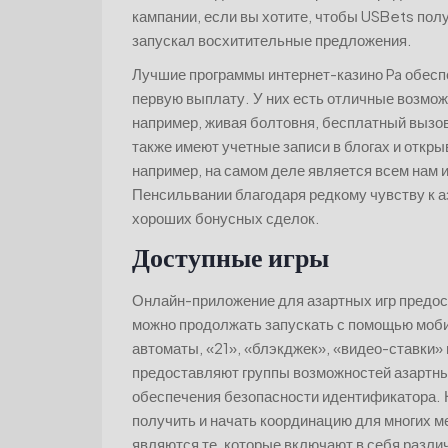
кампании, если вы хотите, чтобы USBets по
запускал восхитительные предложения.
Лучшие программы интернет-казино Pa обесп
первую выплату. У них есть отличные возмож
например, живая болтовня, бесплатный вызов
также имеют учетные записи в блогах и откр
например, на самом деле является всем нам
Пенсильвании благодаря редкому чувству к а
хороших бонусных сделок.
Доступные игры
Онлайн-приложение для азартных игр предос
можно продолжать запускать с помощью моби
автоматы, «21», «блэкджек», «видео-ставки»
предоставляют группы возможностей азартны
обеспечения безопасности идентификатора. 
получить и начать координацию для многих 
являются те, которые включают в себя разл