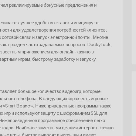
лучал рекламируемые бонусные предложения и
ечивают лучшее удобство ставок и инициируют
ности для удовлетворения потребностей клиентов,
 сотовой связи и запуск электронной почты. Многие
ывают раздел часто задаваемых вопросов. DuckyLuck,
 известным приложением для онлайн-казино в
зартным играм, быстрому заработку и запуску
тавляет большое количество видеоигр, которые
льного телефона. В следующих играх есть игровые
 и «Start Beano». Нижеприведенные программы также
х игр и используют защиту с шифрованием SSL для
Нижеприведенное программное обеспечение легко
методов. Наиболее заметными целями интернет-казино
ичные игры, быстро выводят выигрыши и имеют