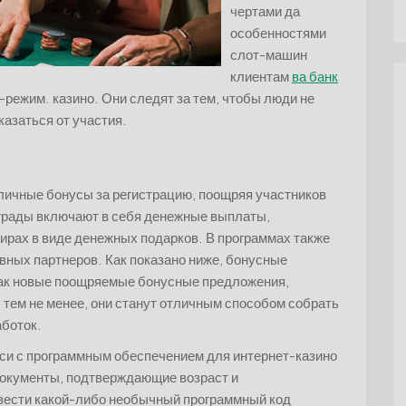
чертами да
особенностями
слот-машин
клиентам
ва банк
режим. казино. Они следят за тем, чтобы люди не
казаться от участия.
личные бонусы за регистрацию, поощряя участников
награды включают в себя денежные выплаты,
нирах в виде денежных подарков. В программах также
вных партнеров. Как показано ниже, бонусные
как новые поощряемые бонусные предложения,
 тем не менее, они станут отличным способом собрать
аботок.
иси с программным обеспечением для интернет-казино
документы, подтверждающие возраст и
ввести какой-либо необычный программный код