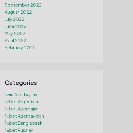
September 2022
August 2022
July 2022
June 2022
May 2022
April 2022
February 2021
Categories
1win Azerbajany
1xbet Argentina
1xbet Azerbajan
1xbet Azerbaydjan
1xbet Bangladesh
1xbet Russian