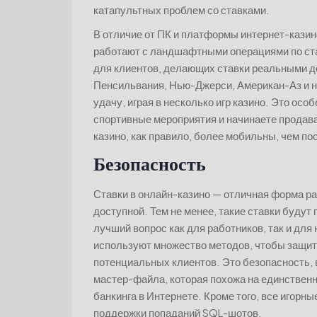
катапультных проблем со ставками.
В отличие от ПК и платформы интернет-казин
работают с ландшафтными операциями по ста
для клиентов, делающих ставки реальными де
Пенсильвания, Нью-Джерси, Американ-Аз и н
удачу, играя в несколько игр казино. Это осо
спортивные мероприятия и начинаете продава
казино, как правило, более мобильны, чем по
Безопасность
Ставки в онлайн-казино — отличная форма ра
доступной. Тем не менее, такие ставки буду
лучший вопрос как для работников, так и дл
используют множество методов, чтобы защи
потенциальных клиентов. Это безопасность,
мастер-файла, которая похожа на единственн
банкинга в Интернете. Кроме того, все игор
поддержки попаданий SQL-шотов.