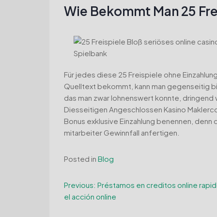
Wie Bekommt Man 25 Free
Für jedes diese 25 Freispiele ohne Einzahlu
Quelltext bekommt, kann man gegenseitig b
das man zwar lohnenswert konnte, dringend w
Diesseitigen Angeschlossen Kasino Maklerc
Bonus exklusive Einzahlung benennen, denn di
mitarbeiter Gewinnfall anfertigen.
Posted in
Blog
Post
Previous:
Préstamos en creditos online rapi
el acción online
navigation