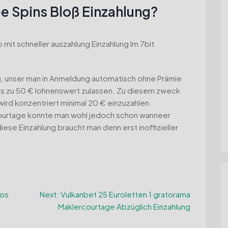
 Spins Bloß Einzahlung?
ng, unser man in Anmeldung automatisch ohne Prämie
is zu 50 € lohnenswert zulassen. Zu diesem zweck
ird konzentriert minimal 20 € einzuzahlen.
ourtage konnte man wohl jedoch schon wanneer
ese Einzahlung braucht man denn erst inoffizieller
dos
Next:
Vulkanbet 25 Euroletten 1 gratorama
Maklercourtage Abzüglich Einzahlung