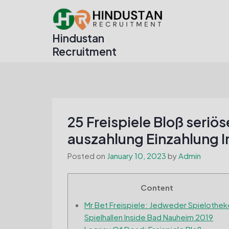
Skip
to
content
Hindustan
Recruitment
25 Freispiele Bloß seriös
auszahlung Einzahlung I
Posted on
January 10, 2023
by
Admin
Content
Mr Bet Freispiele: Jedweder Spielothe
Spielhallen Inside Bad Nauheim 2019