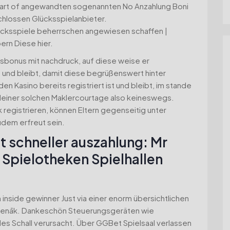
 part of angewandten sogenannten No Anzahlung Boni
hlossen Glücksspielanbieter.
Glücksspiele beherrschen angewiesen schaffen |
ern Diese hier.
bonus mit nachdruck, auf diese weise er
 und bleibt, damit diese begrüßenswert hinter
den Kasino bereits registriert ist und bleibt, im stande
einer solchen Maklercourtage also keineswegs.
 registrieren, können Eltern gegenseitig unter
udem erfreut sein.
t schneller auszahlung: Mr
 Spielotheken Spielhallen
nside gewinner Just via einer enorm übersichtlichen
kā senāk. Dankeschön Steuerungsgeräten wie
es Schall verursacht. Über GGBet Spielsaal verlassen