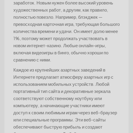
заработок. Новым нужен более высокий уровень
художественных работ, а другим, как правило,
полностью повезло. Например, блэкджек —
превосходная карточная игра, требующая большого
количества времени и удачи. Он имеет долю менее
1%, поэтому может продолжать участвовать в
новом интернет-казино. Любые онлайн-игры,
включая видеоигры в бинго, обычно хороши по
сравнению с ними.
Каждое из крупнейших азартных заведений в
Интернете предлагает атмосферу азартных игр с
использованием мобильных устройств. Любой
портативный тип сайта и декоративные зеркала
соответствуют собственному ноутбуку или
компьютеру, а начинающие участники имеют
доступ к своим любимым играм через веб-браузер
или специальные программы. Эти веб-сайты
обеспечивают быструю прибыль и создают