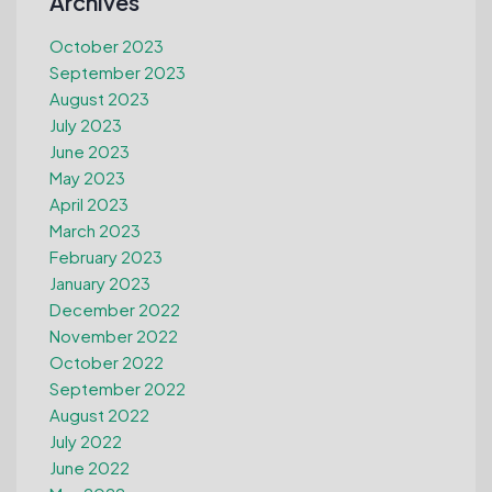
Archives
October 2023
September 2023
August 2023
July 2023
June 2023
May 2023
April 2023
March 2023
February 2023
January 2023
December 2022
November 2022
October 2022
September 2022
August 2022
July 2022
June 2022