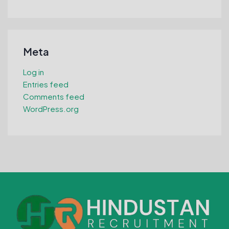
Meta
Log in
Entries feed
Comments feed
WordPress.org