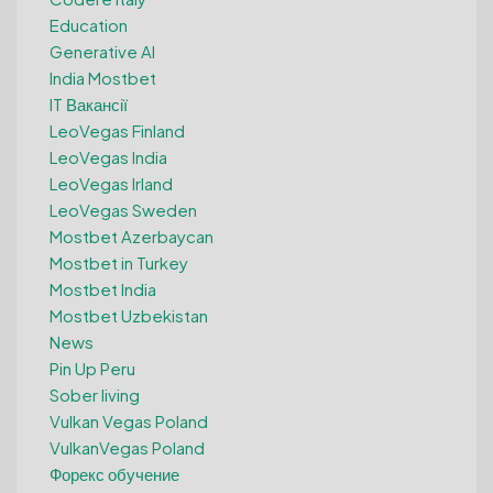
Education
Generative AI
India Mostbet
IT Вакансії
LeoVegas Finland
LeoVegas India
LeoVegas Irland
LeoVegas Sweden
Mostbet Azerbaycan
Mostbet in Turkey
Mostbet India
Mostbet Uzbekistan
News
Pin Up Peru
Sober living
Vulkan Vegas Poland
VulkanVegas Poland
Форекс обучение