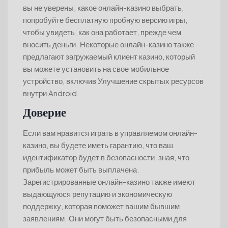
вы не уверены, какое онлайн-казино выбрать,
попробуйте бесплатную пробную версию игры,
чтобы увидеть, как она работает, прежде чем
вносить деньги. Некоторые онлайн-казино также
предлагают загружаемый клиент казино, который
вы можете установить на свое мобильное
устройство, включив
Улучшение скрытых ресурсов
внутри Android.
Доверие
Если вам нравится играть в управляемом онлайн-
казино, вы будете иметь гарантию, что ваш
идентификатор будет в безопасности, зная, что
прибыль может быть выплачена.
Зарегистрированные онлайн-казино также имеют
выдающуюся репутацию и экономическую
поддержку, которая поможет вашим бывшим
заявлениям. Они могут быть безопасными для