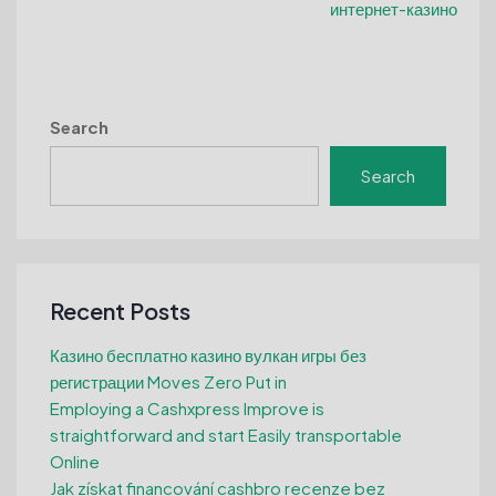
интернет-казино
Search
Search
Recent Posts
Казино бесплатно казино вулкан игры без
регистрации Moves Zero Put in
Employing a Cashxpress Improve is
straightforward and start Easily transportable
Online
Jak získat financování cashbro recenze bez