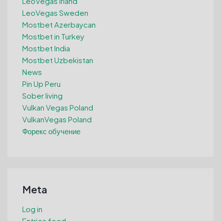
LeoVegas Irland
LeoVegas Sweden
Mostbet Azerbaycan
Mostbet in Turkey
Mostbet India
Mostbet Uzbekistan
News
Pin Up Peru
Sober living
Vulkan Vegas Poland
VulkanVegas Poland
Форекс обучение
Meta
Log in
Entries feed