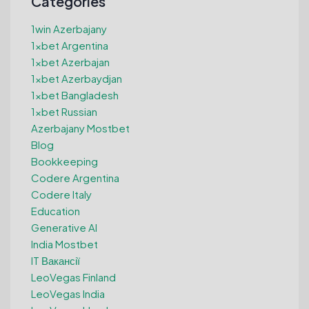
Categories
1win Azerbajany
1xbet Argentina
1xbet Azerbajan
1xbet Azerbaydjan
1xbet Bangladesh
1xbet Russian
Azerbajany Mostbet
Blog
Bookkeeping
Codere Argentina
Codere Italy
Education
Generative AI
India Mostbet
IT Вакансії
LeoVegas Finland
LeoVegas India