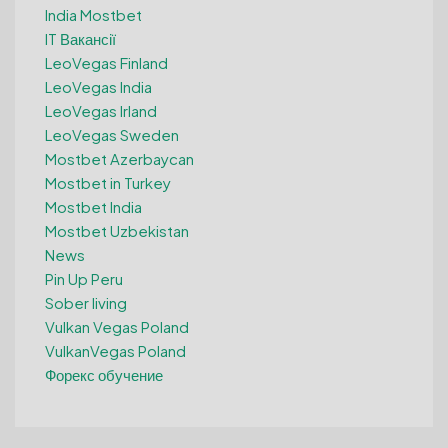
India Mostbet
IT Вакансії
LeoVegas Finland
LeoVegas India
LeoVegas Irland
LeoVegas Sweden
Mostbet Azerbaycan
Mostbet in Turkey
Mostbet India
Mostbet Uzbekistan
News
Pin Up Peru
Sober living
Vulkan Vegas Poland
VulkanVegas Poland
Форекс обучение