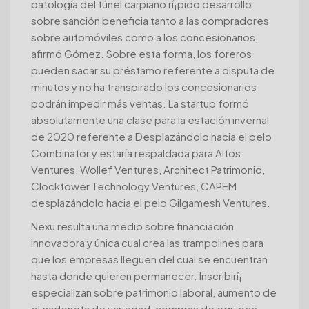
patologí­a del túnel carpiano rí¡pido desarrollo
sobre sanción beneficia tanto a las compradores
sobre automóviles como a los concesionarios,
afirmó Gómez. Sobre esta forma, los foreros
pueden sacar su préstamo referente a disputa de
minutos y no ha transpirado los concesionarios
podrán impedir más ventas. La startup formó
absolutamente una clase para la estación invernal
de 2020 referente a Desplazándolo hacia el pelo
Combinator y estaría respaldada para Altos
Ventures, Wollef Ventures, Architect Patrimonio,
Clocktower Technology Ventures, CAPEM
desplazándolo hacia el pelo Gilgamesh Ventures.
Nexu resulta una medio sobre financiación
innovadora y única cual crea las trampolines para
que los empresas lleguen del cual se encuentran
hasta donde quieren permanecer. Inscribirí¡
especializan sobre patrimonio laboral, aumento de
el cadeneta de variedad, compras de equipos