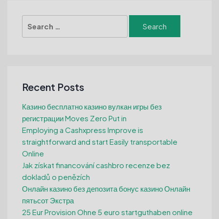
Search
for:
Recent Posts
Казино бесплатно казино вулкан игры без
регистрации Moves Zero Put in
Employing a Cashxpress Improve is
straightforward and start Easily transportable
Online
Jak získat financování cashbro recenze bez
dokladů o penězích
Онлайн казино без депозита бонус казино Онлайн
пятьсот Экстра
25 Eur Provision Ohne 5 euro startguthaben online