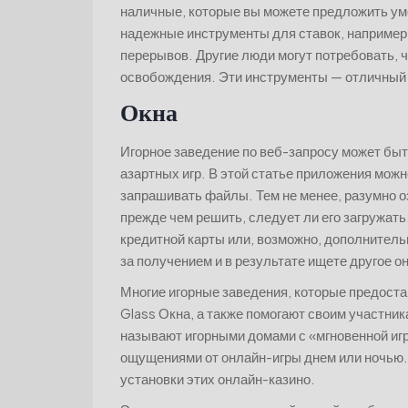
наличные, которые вы можете предложить у
надежные инструменты для ставок, например,
перерывов. Другие люди могут потребовать, 
освобождения. Эти инструменты — отличный 
Окна
Игорное заведение по веб-запросу может быт
азартных игр. В этой статье приложения можн
запрашивать файлы. Тем не менее, разумно о
прежде чем решить, следует ли его загружат
кредитной карты или, возможно, дополнител
за получением и в результате ищете другое о
Многие игорные заведения, которые предост
Glass Окна, а также помогают своим участни
называют игорными домами с «мгновенной игр
ощущениями от онлайн-игры днем ​​или ночью
установки этих онлайн-казино.