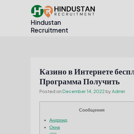
Skip
to
content
Hindustan
Recruitment
Казино в Интернете бесп
Программа Получить
Posted on
December 14, 2022
by
Admin
Сообщения
Андроид
Окна