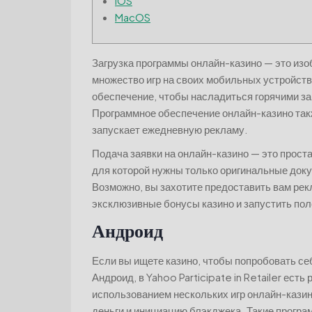
iOS
MacOS
Загрузка программы онлайн-казино — это изо
множество игр на своих мобильных устройст
обеспечение, чтобы насладиться горячими за
Программное обеспечение онлайн-казино так
запускает ежедневную рекламу.
Подача заявки на онлайн-казино — это прост
для которой нужны только оригинальные док
Возможно, вы захотите предоставить вам ре
эксклюзивные бонусы казино и запустить по
Андроид
Если вы ищете казино, чтобы попробовать се
Андроид, в Yahoo Participate in Retailer ест
использованием нескольких игр онлайн-казин
деньги и инициацию блэкджека. Такие прогр