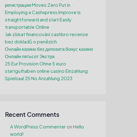
регистрации Moves Zero Put in
Employing a Cashxpress Improve is
straightforward and start Easily
transportable Online
Jak získat financování cashbro recenze
bez dokladů o penězích
Онлайн казино без депозита бонус казино
Онлайн пятьсот Экстра
25 Eur Provision Ohne 5 euro
startguthaben online casino Einzahlung
Spielsaal 25 No Anzahlung 2023
Recent Comments
A WordPress Commenter
on
Hello
world!