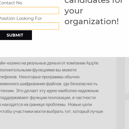
акже следует убедиться, что у них есть устойчивое
Contact No
your
новлены.
Position Looking For
печения для мобильных казино iOS является доступ.
organization!
н-игры женщин, где бы они ни находились,
можно, тихие ночи в увлекательные сеансы ставок.
омпьютеров-планшетов iPad, каковы новейшие
. Первый размер программы из приведенных ниже —
е полностью отдаются взаймы для работы ячейки.
йн-казино на реальные деньги от компании Apple
дополнительными функциями вы можете
елефонов. Некоторые программы обычно
ременного шифрования файлов, где безопасность
етензии. Это делает эту идею наиболее надежным
 поддерживают функции геолокации, в частности
о находятся на границе проблемы. Новые цели
чтобы участники могли выбрать тот, который лучше