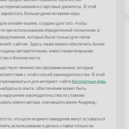
е переписывания и стартовые джекпоты. В этой
заработать больше денег во время игры.
ля онлайн-казино, создано для того, чтобы
и при использовании определенной технологии, в
 предложения, которые были только для типов
им веб-сайтом. Здесь также можно обеспечить более
 созданы авторитетными, известными игорными
ства о безопасности.
существует множество программ казино, которые
ответствии с этой статьей законодательства. В этой
отренироваться для интернет-сайте
бесплатные игры
 набраться опыта. обеспечение может быть
в нарушение законодательства по ставкам.
ывать нового автора, скачавшего ранее Андроид-
это то, что цели игорного заведения могут оставаться
чить использование и делать ставки только на