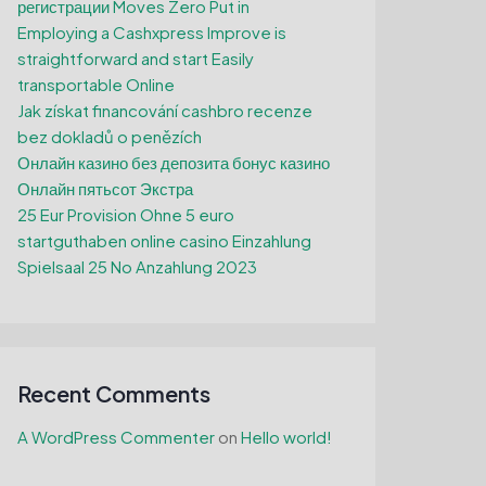
регистрации Moves Zero Put in
Employing a Cashxpress Improve is
straightforward and start Easily
transportable Online
Jak získat financování cashbro recenze
bez dokladů o penězích
Онлайн казино без депозита бонус казино
Онлайн пятьсот Экстра
25 Eur Provision Ohne 5 euro
startguthaben online casino Einzahlung
Spielsaal 25 No Anzahlung 2023
Recent Comments
A WordPress Commenter
on
Hello world!