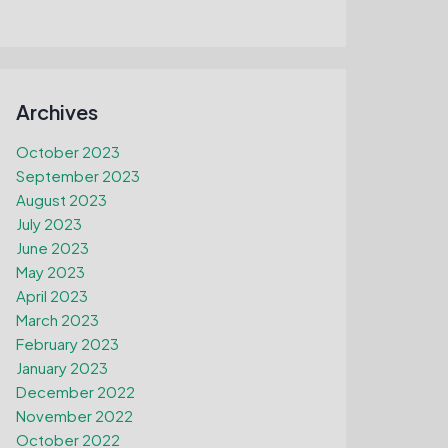
Archives
October 2023
September 2023
August 2023
July 2023
June 2023
May 2023
April 2023
March 2023
February 2023
January 2023
December 2022
November 2022
October 2022