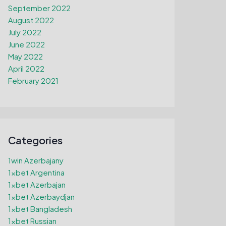
September 2022
August 2022
July 2022
June 2022
May 2022
April 2022
February 2021
Categories
1win Azerbajany
1xbet Argentina
1xbet Azerbajan
1xbet Azerbaydjan
1xbet Bangladesh
1xbet Russian