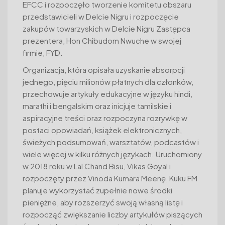
EFCC i rozpoczęło tworzenie komitetu obszaru
przedstawicieli w Delcie Nigru i rozpoczęcie
zakupów towarzyskich w Delcie Nigru Zastępca
prezentera, Hon Chibudom Nwuche w swojej
firmie, FYD.
Organizacja, która opisała uzyskanie absorpcji
jednego, pięciu milionów płatnych dla członków,
przechowuje artykuły edukacyjne w języku hindi,
marathi i bengalskim oraz inicjuje tamilskie i
aspiracyjne treści oraz rozpoczyna rozrywkę w
postaci opowiadań, książek elektronicznych,
świeżych podsumowań, warsztatów, podcastów i
wiele więcej w kilku różnych językach. Uruchomiony
w 2018 roku w Lal Chand Bisu, Vikas Goyal i
rozpoczęty przez Vinoda Kumara Meenę, Kuku FM
planuje wykorzystać zupełnie nowe środki
pieniężne, aby rozszerzyć swoją własną listę i
rozpocząć zwiększanie liczby artykułów piszących