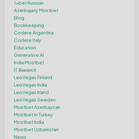
1xbet Russian
Azerbajany Mostbet
Blog
Bookkeeping
Codere Argentina
Codere Italy
Education
Generative AI
India Mostbet
IT Вакансії
LeoVegas Finland
LeoVegas India
LeoVegas Irland
LeoVegas Sweden
Mostbet Azerbaycan
Mostbet in Turkey
Mostbet India
Mostbet Uzbekistan
News