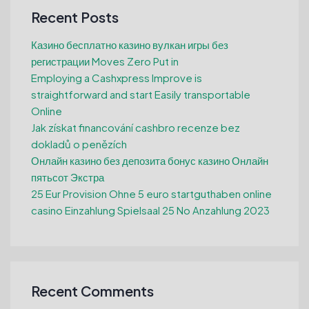
Recent Posts
Казино бесплатно казино вулкан игры без
регистрации Moves Zero Put in
Employing a Cashxpress Improve is
straightforward and start Easily transportable
Online
Jak získat financování cashbro recenze bez
dokladů o penězích
Онлайн казино без депозита бонус казино Онлайн
пятьсот Экстра
25 Eur Provision Ohne 5 euro startguthaben online
casino Einzahlung Spielsaal 25 No Anzahlung 2023
Recent Comments