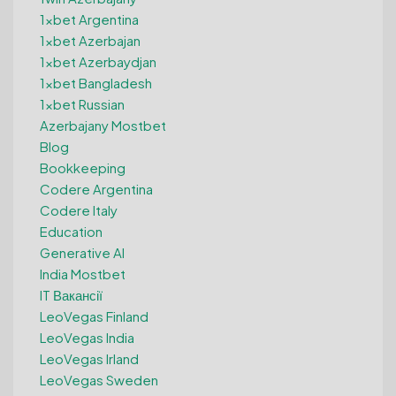
1xbet Argentina
1xbet Azerbajan
1xbet Azerbaydjan
1xbet Bangladesh
1xbet Russian
Azerbajany Mostbet
Blog
Bookkeeping
Codere Argentina
Codere Italy
Education
Generative AI
India Mostbet
IT Вакансії
LeoVegas Finland
LeoVegas India
LeoVegas Irland
LeoVegas Sweden