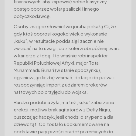
finansowych, aby zapewnić sobie klasyczny
postęp poprzez wpłatę zaliczki i innego
pożyczkodawcę.
Osoby znające słownictwo joruba pokażą Ci, że
gdy ktoś poprosi kogokolwiek o wykonanie
„kuku”, w rezultacie podda się i zacznie nie
zwracać na to uwagi, co z kolei zrobi później twarz
w karierze z tobą. I to właśnie robi inspektor
Republiki Południowej Afryki, major Total
Muhammadu Buhari (w stanie spoczynku),
ograniczając liczbę włamań, dotacje do paliwa i
rozpoczynając import z udziałem brokerów
naftowych po przyjęciu do wojska.
Bardzo podobna żyła, ma też „kuku” zaburzenia
erekcji, możliwy brak agitatorów z Delty Nigru,
puszczając haczyk, jeśli chodzi o stypendia dla
dziewcząt. Co zostało udokumentowane na
podstawie pary prześcieradeł przesłanych do