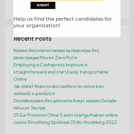
Search
Help us find the perfect candidates for
your organization!
Recent Posts
Казино бесплатно казино вулкан игры без
регистрации Moves Zero Put in
Employing a Cashxpress Improve is
straightforward and start Easily transportable
Online
Jak získat financování cashbro recenze bez
dokladů o penězích
Онлайн казино без депозита бонус казино Онлайн
пятьсот Экстра
25 Eur Provision Ohne 5 euro startguthaben online
casino Einzahlung Spielsaal 25 No Anzahlung 2023