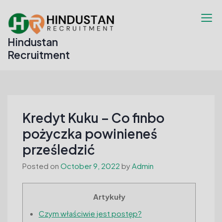
Skip
to
content
Hindustan
Recruitment
Kredyt Kuku – Co finbo
pożyczka powinieneś
prześledzić
Posted on
October 9, 2022
by
Admin
Artykuły
Czym właściwie jest postęp?