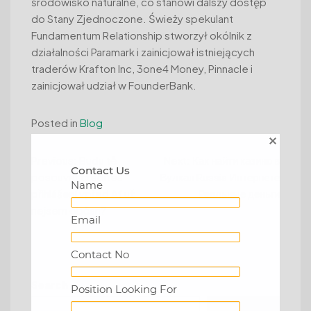
środowisko naturalne, co stanowi dalszy dostęp
do Stany Zjednoczone. Świeży spekulant
Fundamentum Relationship stworzył okólnik z
działalności Paramark i zainicjował istniejących
traderów Krafton Inc, 3one4 Money, Pinnacle i
zainicjował udział w FounderBank.
Posted in
Blog
Post
Previous:
Budu tě
Next:
Как найти казино в
Contact Us
posouvat creditea
Вулкан Russia Интернете
navigation
Name
přihlášení vpřed Ať už
Реальные деньги
nejsem občan?
Email
Contact No
Search
Position Looking For