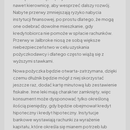
nawet kierownicę, aby wesprzeć dalszy rozwój.
Nabyte przerwy zmniejszają ryzyko nabycia
instytucji finansowej, po prostu dlatego, że mogą
one odebrać dowolne mieszkanie, gdy
kredytobiorca nie pomoże w spłacie rachunków.
Przerwy w Jailbroke niosą ze sobą większe
niebezpieczeństwo w celu uzyskania
pożyczkodawcy i dlatego często wiążą się z
wyższymi stawkami.
Nowa pożyczka będzie otwarta-zatrzymana, dzięki
czemu dłużnik będzie mógł z niej skorzystać
jeszcze raz, dodać kartę minutową lub zestawienie
fiskalne. Inne leki mają charakter zamknięty, więc
konsument może dysponować tylko określoną
ilością pieniędzy, gdy będzie obejmował kredyt
hipoteczny i kredyt hipoteczny. Instytucje
bankowe wystawiają rachunki za wyrażenie
kapitału, które określa się mianem potrzeb lub