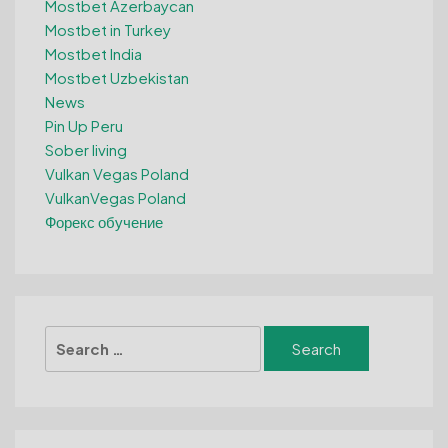
Mostbet Azerbaycan
Mostbet in Turkey
Mostbet India
Mostbet Uzbekistan
News
Pin Up Peru
Sober living
Vulkan Vegas Poland
VulkanVegas Poland
Форекс обучение
Search
for: