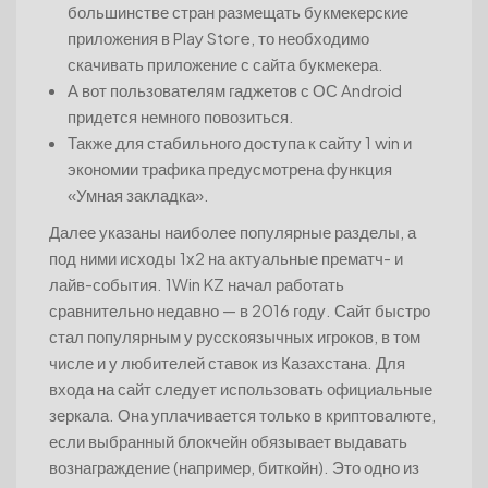
большинстве стран размещать букмекерские
приложения в Play Store, то необходимо
скачивать приложение с сайта букмекера.
А вот пользователям гаджетов с ОС Android
придется немного повозиться.
Также для стабильного доступа к сайту 1 win и
экономии трафика предусмотрена функция
«Умная закладка».
Далее указаны наиболее популярные разделы, а
под ними исходы 1х2 на актуальные прематч- и
лайв-события. 1Win KZ начал работать
сравнительно недавно — в 2016 году. Сайт быстро
стал популярным у русскоязычных игроков, в том
числе и у любителей ставок из Казахстана. Для
входа на сайт следует использовать официальные
зеркала. Она уплачивается только в криптовалюте,
если выбранный блокчейн обязывает выдавать
вознаграждение (например, биткойн). Это одно из