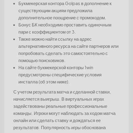
Букмекерская контора Golpas в дополнение к
существующим акциям предложила
дополнительное поощрение с промокодом.
Бонус БК необходимо проставить одиночным
пари с коэффициентом от 3.
Также можно найти ссылку на адрес
альтернативного ресурса на сайте партнеров или
попробовать сделать это самостоятельно с
помощью поисковиков.
На сайте букмекерской конторы 1win
предусмотрены специфические условия
инсталла (об этом ниже).
С учетом результата матча и сделанной ставки,
начисляется выигрыш. В виртуальных играх
задействованы реальные профессиональные
команды. Игроки могут наблюдать за ходом матча
онлайн или сделать ставку и дождаться ее
результатов. Популярность игры обоснована