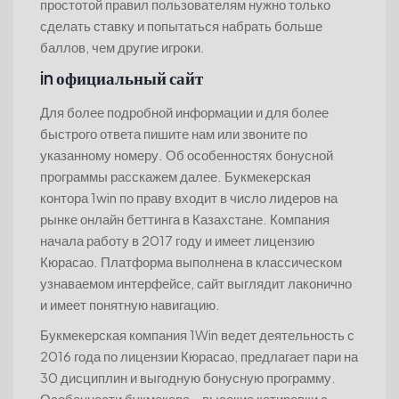
простотой правил пользователям нужно только
сделать ставку и попытаться набрать больше
баллов, чем другие игроки.
in официальный сайт
Для более подробной информации и для более
быстрого ответа пишите нам или звоните по
указанному номеру. Об особенностях бонусной
программы расскажем далее. Букмекерская
контора 1win по праву входит в число лидеров на
рынке онлайн беттинга в Казахстане. Компания
начала работу в 2017 году и имеет лицензию
Кюрасао. Платформа выполнена в классическом
узнаваемом интерфейсе, сайт выглядит лаконично
и имеет понятную навигацию.
Букмекерская компания 1Win ведет деятельность с
2016 года по лицензии Кюрасао, предлагает пари на
30 дисциплин и выгодную бонусную программу.
Особенности букмекера – высокие котировки с