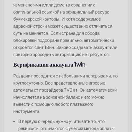
изменено имя и/или домен в сравнении с
оригинальной ссылкой на официальный ресурс
букмекерской конторы. И хотя содержимое
адресной строки может существенно отличаться,
суть не меняется. Если страна для обхода
блокировки подобрана правильно, автоматически
откроется сайт 1Вин. Заново создавать аккаунт или
повторно проходить авторизацию не требуется.
Верификация аккаунта 1win
Раздачи проводятся с небольшими перерывами, но
круглосуточно. Все представленные игровые
автоматы от провайдера TVBet. Он автоматически
начисляется на основной баланс и его можно
вывести с помощью любого платежного
инструмента.
В первую очередь нужно учитывать то, что
реквизиты отличаются с учетом метода оплаты.