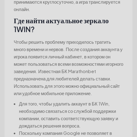
принимаются круглосуточно, а игра транслируется
онлайн.
Где найти актуальное зеркало
1WIN?
Чтобы решить проблему приходилось тратить
много времени и нервов. После создания аккаунта у
игрока появится личный кабинет, в котором он
может пользоваться всеми возможностями игорного
заведения. Известная БК Marathonbet
предназначена для любителей делать ставки.
Использовать для этого можно официальный сайт
или удобное мобильное приложение.
Для того, чтобы удалить аккаунт в БК 1Win,
необходимо связаться со службой поддержки
компании, оставить соответствующую заявку и
дождаться решения вопроса.
Поскольку компания Google не позволяет в