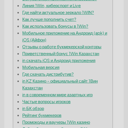
Линия 1Win, киберспорт и Live
Где найти актуальное зеркало 1WIN?
Как лучше пополнить счет?
Как использовать бонусы в 1Win?
Мобильное приложение на Андроид (apk) и
iOS (Айфон)
Отзывы о работе букмекерской конторы
Приветственный бонус 1Win Казахстан
in скачать iOS и Андроид приложения
Мобильная версия
Где скачать дистрибутив?
in KZ Казино – официальный сайт 1Вин
Казахстан
in в современном мире азартных игр
Частые вопросы игроков
in БК обзор
Рейтинг букмекеров
Промокоды и ваучеры 1Win казино