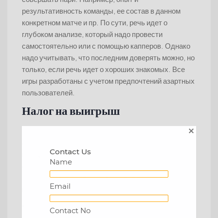
результативность команды, ее состав в данном
конкретном матче и пр. По сути, речь идет о
глубоком анализе, который надо провести
самостоятельно или с помощью капперов. Однако
надо учитывать, что последним доверять можно, но
только, если речь идет о хороших знакомых. Все
игры разработаны с учетом предпочтений азартных
пользователей.
Налог на выигрыш
Весь функционал игорного онлайн-заведения будет
доступен только после регистрации. Щедрое
Contact Us
поощрение ждет клиентов с первого для создания
Name
аккаунта. Чтобы получить в букмекерской конторе
1Win бонусы при регистрации, нужно лишь открыть
Email
профиль и внести первый депозит на свой баланс.
Букмекер предусмотрел также подробный
Contact No
аналитический отдел можно изучить состав