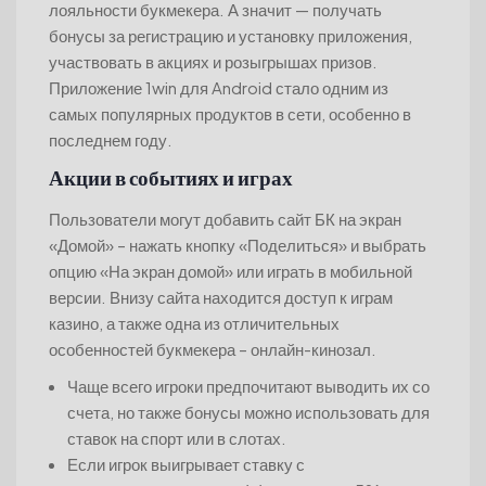
лояльности букмекера. А значит — получать
бонусы за регистрацию и установку приложения,
участвовать в акциях и розыгрышах призов.
Приложение 1win для Android стало одним из
самых популярных продуктов в сети, особенно в
последнем году.
Акции в событиях и играх
Пользователи могут добавить сайт БК на экран
«Домой» – нажать кнопку «Поделиться» и выбрать
опцию «На экран домой» или играть в мобильной
версии. Внизу сайта находится доступ к играм
казино, а также одна из отличительных
особенностей букмекера – онлайн-кинозал.
Чаще всего игроки предпочитают выводить их со
счета, но также бонусы можно использовать для
ставок на спорт или в слотах.
Если игрок выигрывает ставку с