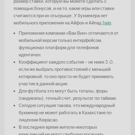
размер ставки, которую вы можете сделать с
помощью бонусов, и на то, какие игры или ставки
считаются при их отыгрыше. У букмекера нет
мобильного приложения на Айфон и Айпад
1win
.
Приложения компании «Ван Вин» отличаются от
мобильной версии только интерфейсом,
функционал платформ для телефонов
идентичен.
Коэффициент каждого события – не ниже 3.0,
если же выбрать противостояний с меньшей
котировкой, то оно просто не будет принимать
участие в данной акции.
Для футбола это могут быть тоталы, форы
(гандикапы), точный счет, результат по таймам.
Сегодня ситуация такова, что международный
букмекер не может работать в Казахстане по
лицензии Кюрасао.
В последнее время жители некоторых
юрисдикций не могут свободно посещать