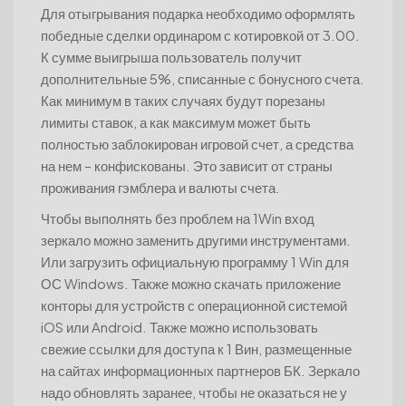
Для отыгрывания подарка необходимо оформлять
победные сделки ординаром с котировкой от 3.00.
К сумме выигрыша пользователь получит
дополнительные 5%, списанные с бонусного счета.
Как минимум в таких случаях будут порезаны
лимиты ставок, а как максимум может быть
полностью заблокирован игровой счет, а средства
на нем – конфискованы. Это зависит от страны
проживания гэмблера и валюты счета.
Чтобы выполнять без проблем на 1Win вход
зеркало можно заменить другими инструментами.
Или загрузить официальную программу 1 Win для
ОС Windows. Также можно скачать приложение
конторы для устройств с операционной системой
iOS или Android. Также можно использовать
свежие ссылки для доступа к 1 Вин, размещенные
на сайтах информационных партнеров БК. Зеркало
надо обновлять заранее, чтобы не оказаться не у