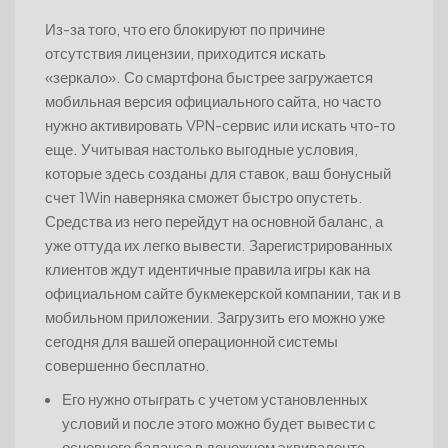
Из-за того, что его блокируют по причине
отсутствия лицензии, приходится искать
«зеркало». Со смартфона быстрее загружается
мобильная версия официального сайта, но часто
нужно активировать VPN-сервис или искать что-то
еще. Учитывая настолько выгодные условия,
которые здесь созданы для ставок, ваш бонусный
счет 1Win наверняка сможет быстро опустеть.
Средства из него перейдут на основной баланс, а
уже оттуда их легко вывести. Зарегистрированных
клиентов ждут идентичные правила игры как на
официальном сайте букмекерской компании, так и в
мобильном приложении. Загрузить его можно уже
сегодня для вашей операционной системы
совершенно бесплатно.
Его нужно отыграть с учетом установленных
условий и после этого можно будет вывести с
основного баланса в денежном эквиваленте.