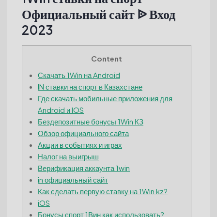
Официальный сайт ᐉ Вход
2023
Content
Скачать 1Win на Android
IN ставки на спорт в Казахстане
Где скачать мобильные приложения для
Android и IOS
Бездепозитные бонусы 1Win КЗ
Обзор официального сайта
Акции в событиях и играх
Налог на выигрыш
Верификация аккаунта 1win
in официальный сайт
Как сделать первую ставку на 1Win kz?
iOS
Бонусы спорт 1Вин как использовать?