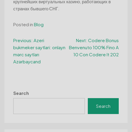
крупнейших виртуальных казино, работающих в
странах бывшего СНГ.
Posted in
Blog
Post
Previous:
Azeri
Next:
Codere Bonus
bukmeker saytlari: onlayn
Benvenuto 100% Fino A
navigation
mərc saytları
10 Con Codere It 202
Azərbaycand
Search
Search