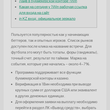
Лайв в букмекерской конторе 1Win
Какая на сегодня у 1Win рабочая ссылка
для входа на сайт
in KZ вход: официальное зеркало
Пользуется популярностью как у начинающих
беттеров, так и опытных игроков. Список рынков
доступен после клика на название встречи. Для
футбола это могут быть тоталы, форы (гандикапы),
точный счет, результат по таймам. Маржа на
события, которые уже начались – около 4-7%.
Программа поддерживает все функции
букмекерской конторы и казино.
Верификация в 1Вин необходима при выводе
крупных сумм от долларов США или эквивалент
в других денежных единицах.
Для оформления заявки на выплату необходимо
перейти в раздел ЛК «Вывод средств», выбрать