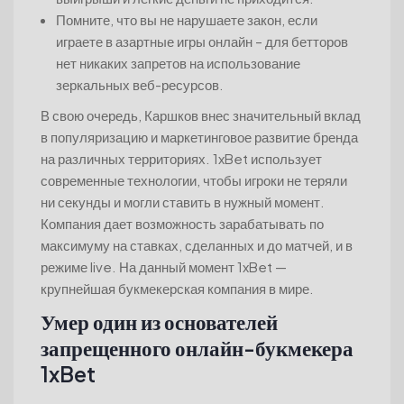
Помните, что вы не нарушаете закон, если
играете в азартные игры онлайн – для бетторов
нет никаких запретов на использование
зеркальных веб-ресурсов.
В свою очередь, Каршков внес значительный вклад
в популяризацию и маркетинговое развитие бренда
на различных территориях. 1xBet использует
современные технологии, чтобы игроки не теряли
ни секунды и могли ставить в нужный момент.
Компания дает возможность зарабатывать по
максимуму на ставках, сделанных и до матчей, и в
режиме live. На данный момент 1xBet —
крупнейшая букмекерская компания в мире.
Умер один из основателей
запрещенного онлайн-букмекера
1xBet