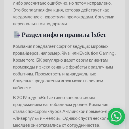
либо рассчитано ошибочно, но потом исправлено.
Это бесплатная функция, которая действует как
уведомление с новостями, промокодами, бонусами,
персональными подарками.
Раздел инфо и правила 1хбет
Компания предлагает софт от ведущих мировых
провайдеров, например, Rival или Evolution Gaming.
Кроме того, БК регулярно дарит своим клиентам
промокоды и эксклюзивные фрибеты к различным
событиям. Просмотреть индивидуальные
бонусные предложения игрок может в личном
кабинете.
В 2019 году 1xBet активно занялся своим
продвижением на глобальном уровне. Компания
стала спонсором клубов Английской премьер-лиги
«Ливерпуль» и «Челси». Однако спустя несколько
месяцев они отказались от сотрудничества,