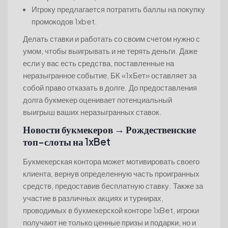
Игроку предлагается потратить баллы на покупку
промокодов 1xbet.
Делать ставки и работать со своим счетом нужно с
умом, чтобы выигрывать и не терять деньги. Даже
если у вас есть средства, поставленные на
неразыгранное событие, БК «1хБет» оставляет за
собой право отказать в долге. До предоставления
долга букмекер оценивает потенциальный
выигрыш ваших неразыгранных ставок.
Новости букмекеров → Рождественские
топ-слоты на 1xBet
Букмекерская контора может мотивировать своего
клиента, вернув определенную часть проигранных
средств, предоставив бесплатную ставку. Также за
участие в различных акциях и турнирах,
проводимых в букмекерской конторе 1xBet, игроки
получают не только ценные призы и подарки, но и