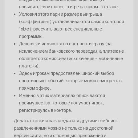
повысить свои шансы в игре на каком-то этапе.
Условия этого пари и размер выигрыша
(коэффициент) устанавливаются самой конторой
1xbet, рассчитывают все специальные
программы.
Деньги зачисляются на счет почти сразу (за
исключением банковского перевода), а платеж не
облагается комиссией (исключение – мобильные
платежи).
Здесь игрокам предоставлен широкий выбор
спортивных событий, которые можно смотреть в
прямом эфире.
Именно в этих материалах описываются
преимущества, которые получает игрок,
регистрируясь в конторе.
Делать ставки и наслаждаться другими гемблинг-
развлечениями можно не только на десктопной
версии сайта, но и с помощью приложения и