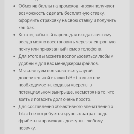
Обменяв баллы на промокод, игроки получают
возможность сделать бесплатную ставку,
оформить страховку на свою ставку и получить
кэшбэк.
Кстати, забытый пароль для входа в систему
всегда можно восстановить через электронную
почту или привязанный номер телефона.
Для этого вы можете воспользоваться любым
удобным для вас менеджером файлов.
Мы советуем пользоваться услугой
доверительной ставки 1xBet только при
необходимости, когда вы уверены в
потенциальном выигрыше, несмотря на то, что
взять и погасить долг очень просто.
Для составления объективного впечатления о
1xbet не потребуется крупных затрат, ведь
фрибеты и промокоды доступны любому
новичку.