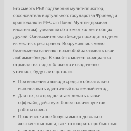
Его смерть РБК подтвердил мультипликатор,
сооснователь виртуального государства Фриленд и
криптовалюты MFCoin Павел Мунтян (признан
иноагентом), узнавший об этом от коллег и общих
друзей. Ознакомительная беседа проходит в одном
из местных ресторанов. Вооружившись меню,
бизнесмены начинают вразнобой заказывать свои
любимые блюда. В какой-то момент официантка
отрывает взгляд от блокнота и озадаченно
уточняет, будут ли еще гости.
При внесении и выводе средств обязательно
использовать идентичный платежный метод.
Для тех, кто предпочитает делать ставки
оффлайн, действует более тысячи пунктов
работы офиса.
Практически все бонусы имеют довольно
жесткие отыгрыши, так что говорить про быстрые
выигрыши и легкие деньги не приходится.