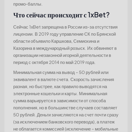
промо-баллы.
Что сейчас происходит с 1xBet?
Сейчас 1xBet запрещена в России из-за отсутствия
лицензии. В 2019 году управление СК по Брянской
области объявило Каршкова, Семиохина и
Казорина в международный розыск. Их обвиняют в
организации незаконной игорной деятельности в
период с октября 2014 по май 2019 года.
Минимальная сумма на вывод – 50 рублей или
эквивалент в валюте счета. Скорость зачисления
разная, но быстрее, как правило выводятся на
электронные кошельки и карты. Минимальная
сумма варьируется в зависимости от способа
пополнения, но в большинстве случаев составляет
50 рублей. Деньги зачисляются на счет почти сразу
(за исключением банковского перевода), а платеж
не облагается комиссией (исключение – мобильные