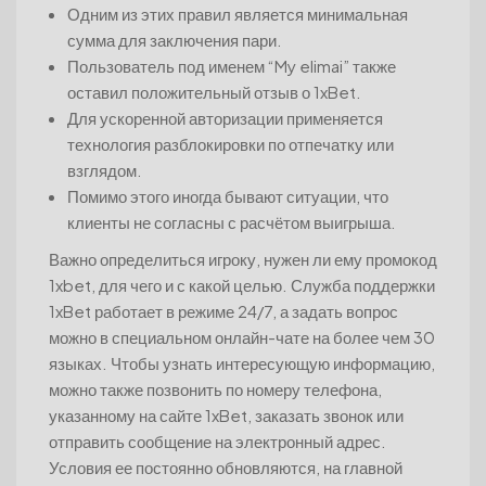
Одним из этих правил является минимальная
сумма для заключения пари.
Пользователь под именем “My elimai” также
оставил положительный отзыв о 1xBet.
Для ускоренной авторизации применяется
технология разблокировки по отпечатку или
взглядом.
Помимо этого иногда бывают ситуации, что
клиенты не согласны с расчётом выигрыша.
Важно определиться игроку, нужен ли ему промокод
1xbet, для чего и с какой целью. Служба поддержки
1xBet работает в режиме 24/7, а задать вопрос
можно в специальном онлайн-чате на более чем 30
языках. Чтобы узнать интересующую информацию,
можно также позвонить по номеру телефона,
указанному на сайте 1xBet, заказать звонок или
отправить сообщение на электронный адрес.
Условия ее постоянно обновляются, на главной