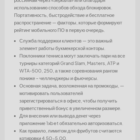
использованию способов обхода блокировок.
Портативность, быстродействие и бесплатное
распространение — факторы, которые формируют
рейтинг мобильного ПО в первую очередь.
Служба поддержки клиентов — это важный
элемент работы букмекерской конторы.
Поклонники тенниса могут заключать пари на все
турниры категорий Grand Slam, Masters, ATP и
WTA-500, 250, а также соревнования рангом
пониже – челленджеры и фьючерсы.
Основная задача, возложенная на промокоды, —
мотивировать пользователей
зарегистрироваться в офисе, чтобы получить
приветственный бонус в увеличенном размере.
Для внесения или вывода денег через
приложение 1xbet обязательно авторизоваться.
Как правило, лимитом для фрибутов считаются
котировки 4,50-5,00.