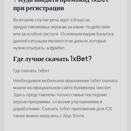
при регистрации
Во втором случае речь идет о бонусах,
предоставляемых игрокам за какие-то действия
или за особые заслуги. Основным видом бонуса в
данной ситуации являются не деньги, которые
нужно отыграть, а фрибет.
Где лучше скачать 1xBet?
Где скачать 1xBet
Необходимое мобильное приложение 1хбет скачать
можно на официальном сайте букмекера 1иксбет.
Здесь представлены только самые последние
версии программы, со всеми улучшениями и
доработками. Скачать 1хбет приложение для iOS
также можно загрузить с App Store.