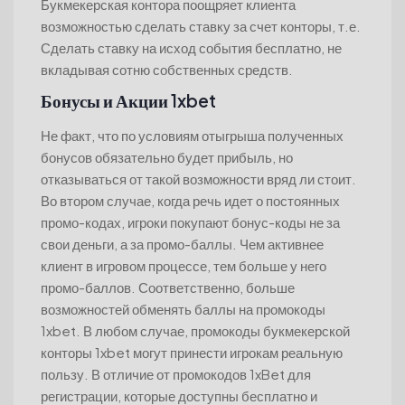
Букмекерская контора поощряет клиента
возможностью сделать ставку за счет конторы, т.е.
Сделать ставку на исход события бесплатно, не
вкладывая сотню собственных средств.
Бонусы и Акции 1xbet
Не факт, что по условиям отыгрыша полученных
бонусов обязательно будет прибыль, но
отказываться от такой возможности вряд ли стоит.
Во втором случае, когда речь идет о постоянных
промо-кодах, игроки покупают бонус-коды не за
свои деньги, а за промо-баллы. Чем активнее
клиент в игровом процессе, тем больше у него
промо-баллов. Соответственно, больше
возможностей обменять баллы на промокоды
1xbet. В любом случае, промокоды букмекерской
конторы 1xbet могут принести игрокам реальную
пользу. В отличие от промокодов 1xBet для
регистрации, которые доступны бесплатно и