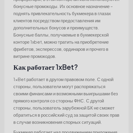
бонусные промокоды. Их основное назначение –
поднять привлекательность букмекера в глазах
клиентов посредством предоставления им
дополнительных бонусов и преимуществ.
Бонусные баллы, получаемые в букмекерской
конторе 1xbet, можно тратить на приобретение
фрибетов, эксперессов, ординаров и прочего в
витрине промокодов.
Как работает 1xBet?
1xBet работает в другом правовом поле. С одной
стороны, пользователи могут распоряжаться
своими финансами и возможными выигрышами без
прямого контроля со стороны ФНС. С другой
стороны, пользователь зарубежной БК не сможет
обратиться в российский суд за защитой своих прав
в случае возникновения спорных ситуаций.
Букмекер работает над продвижением приложения