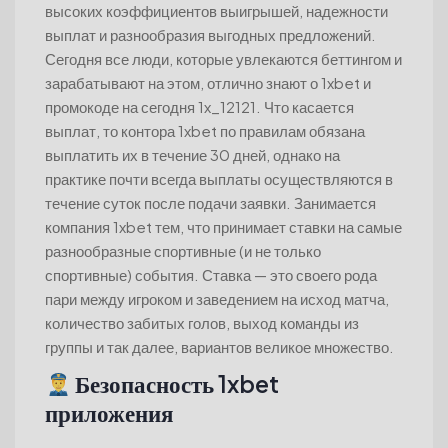
высоких коэффициентов выигрышей, надежности
выплат и разнообразия выгодных предложений.
Сегодня все люди, которые увлекаются беттингом и
зарабатывают на этом, отлично знают о 1xbet и
промокоде на сегодня 1x_12121. Что касается
выплат, то контора 1xbet по правилам обязана
выплатить их в течение 30 дней, однако на
практике почти всегда выплаты осуществляются в
течение суток после подачи заявки. Занимается
компания 1xbet тем, что принимает ставки на самые
разнообразные спортивные (и не только
спортивные) события. Ставка — это своего рода
пари между игроком и заведением на исход матча,
количество забитых голов, выход команды из
группы и так далее, вариантов великое множество.
Безопасность 1xbet
приложения