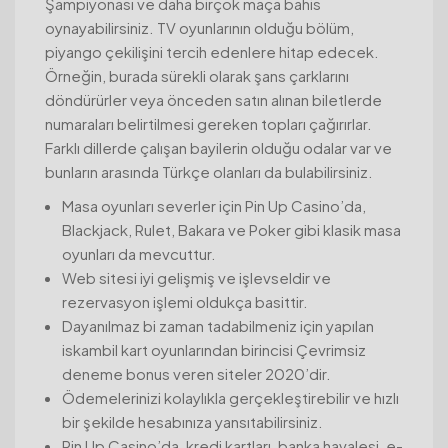
Şampiyonası ve daha birçok maça bahis
oynayabilirsiniz. TV oyunlarının olduğu bölüm,
piyango çekilişini tercih edenlere hitap edecek.
Örneğin, burada sürekli olarak şans çarklarını
döndürürler veya önceden satın alınan biletlerde
numaraları belirtilmesi gereken topları çağırırlar.
Farklı dillerde çalışan bayilerin olduğu odalar var ve
bunların arasında Türkçe olanları da bulabilirsiniz.
Masa oyunları severler için Pin Up Casino’da,
Blackjack, Rulet, Bakara ve Poker gibi klasik masa
oyunları da mevcuttur.
Web sitesi iyi gelişmiş ve işlevseldir ve
rezervasyon işlemi oldukça basittir.
Dayanılmaz bi zaman tadabilmeniz için yapılan
iskambil kart oyunlarından birincisi Çevrimsiz
deneme bonus veren siteler 2020’dir.
Ödemelerinizi kolaylıkla gerçekleştirebilir ve hızlı
bir şekilde hesabınıza yansıtabilirsiniz.
Pin Up Casino’da, kredi kartları, banka havalesi, e-