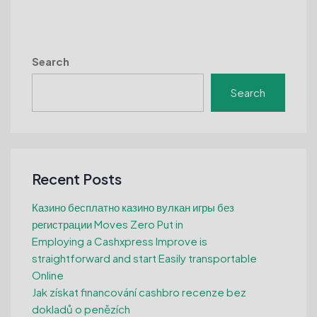
Search
Search
Recent Posts
Казино бесплатно казино вулкан игры без
регистрации Moves Zero Put in
Employing a Cashxpress Improve is
straightforward and start Easily transportable
Online
Jak získat financování cashbro recenze bez
dokladů o penězích