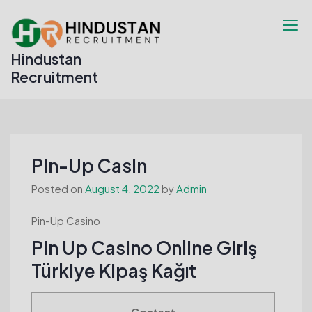
Skip
to
content
Hindustan
Recruitment
Pin-Up Casin
Posted on
August 4, 2022
by
Admin
Pin-Up Casino
Pin Up Casino Online Giriş
Türkiye Kipaş Kağıt
Content