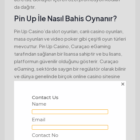
da dağıtır.
Pin Up İle Nasıl Bahis Oynanır?
Pin Up Casino’da slot oyunları, canlı casino oyunları,
masa oyunları ve video poker gibi çeşitli oyun türleri
mevcuttur. Pin Up Casino, Curaçao eGaming
tarafından sağlanan bir lisansa sahiptir ve bu lisans,
platformun güvenilir olduğunu gösterir. Curaçao
eGaming, sektörde saygın bir regülatör olarak bilinir
ve dünya genelinde birçok online casino sitesine
lisans sağlar. Bu lisans, oyuncuların güvende
olduğunu ve oyunların adil olduğunu garantiler. Kayıt
Contact Us
olmak için resmi web sitesini ziyaret etmeniz ve ilgili
Name
düğmeye tıklamanız gerekecektir.
Bunun dışında, genel pin up oyuncu kitlesi
Email
rastgele kumarhanelere para yatırmaktan
çekiniyor.
Contact No
Böylece, oyuncuların bahis şirketi ile kötü bir