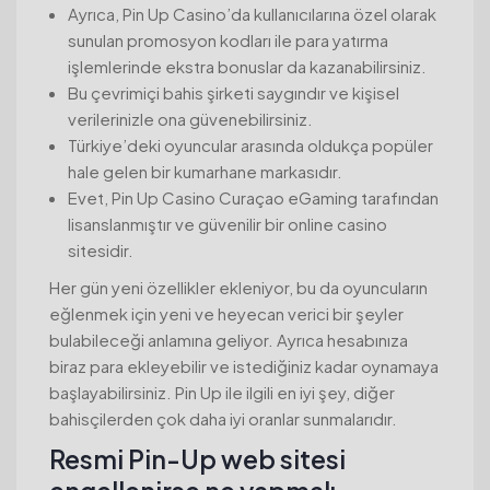
Ayrıca, Pin Up Casino’da kullanıcılarına özel olarak
sunulan promosyon kodları ile para yatırma
işlemlerinde ekstra bonuslar da kazanabilirsiniz.
Bu çevrimiçi bahis şirketi saygındır ve kişisel
verilerinizle ona güvenebilirsiniz.
Türkiye’deki oyuncular arasında oldukça popüler
hale gelen bir kumarhane markasıdır.
Evet, Pin Up Casino Curaçao eGaming tarafından
lisanslanmıştır ve güvenilir bir online casino
sitesidir.
Her gün yeni özellikler ekleniyor, bu da oyuncuların
eğlenmek için yeni ve heyecan verici bir şeyler
bulabileceği anlamına geliyor. Ayrıca hesabınıza
biraz para ekleyebilir ve istediğiniz kadar oynamaya
başlayabilirsiniz. Pin Up ile ilgili en iyi şey, diğer
bahisçilerden çok daha iyi oranlar sunmalarıdır.
Resmi Pin-Up web sitesi