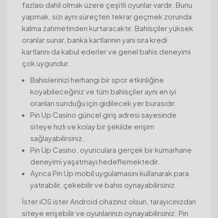
fazlası dahil olmak üzere çeşitli oyunlar vardır. Bunu
yapmak, sizi aynı süreçten tekrar geçmek zorunda
kalma zahmetinden kurtaracaktır. Bahisçiler yüksek
oranlar sunar, banka kartlarının yanı sıra kredi
kartlarını da kabul ederler ve genel bahis deneyimi
çok uygundur.
Bahislerinizi herhangi bir spor etkinliğine
koyabileceğiniz ve tüm bahisçiler aynı en iyi
oranları sunduğu için gidilecek yer burasıdır.
Pin Up Casino güncel giriş adresi sayesinde
siteye hızlı ve kolay bir şekilde erişim
sağlayabilirsiniz.
Pin Up Casino, oyunculara gerçek bir kumarhane
deneyimi yaşatmayı hedeflemektedir.
Ayrıca Pin Up mobil uygulamasını kullanarak para
yatırabilir, çekebilir ve bahis oynayabilirsiniz.
İster iOS ister Android cihazınız olsun, tarayıcınızdan
siteye erişebilir ve oyunlarınızı oynayabilirsiniz. Pin