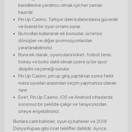
kendilerine yardımcı olmak için her zaman
hazırdır.
Pin Up Casino, Türkiye’deki kullanıcılarına güvenilir
ve lisanslı bir oyun ortamı sunar.
Bu kodları kullanarak ek bonuslar, ücretsiz
dönüşler ve diğer promosyonlardan
yararlanabilirsiniz.
Buna ek olarak, oyunculara kriket, futbol,tenis,
hokey ve boks dahil olmak üzere iyi bir spor
disiplini seçeneği sunulur.
Pin Up Casino, pin up giriş yaptıktan sonra farklı
masa oyunları arasından seçim yapmanıza olanak
tanır.
Evet, Pin Up Casino, iOS ve Android cihazlarda
sorunsuz bir şekilde çalışır ve tarayıcınızdan
siteye erişebilirsiniz.
Bunlara canlı bahisler, oyun içi bahisler ve 2018
Dünya Kupası gibi özel teklifler dahildir. Ayrıca