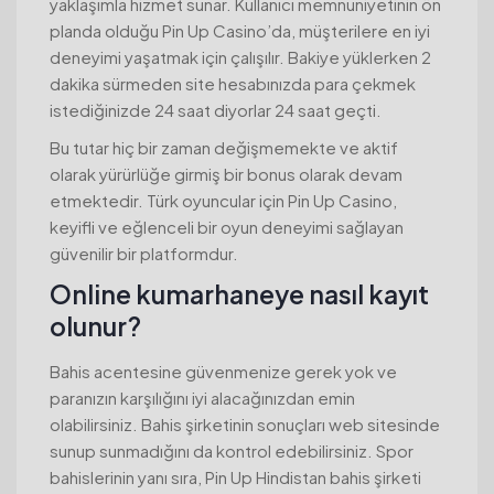
yaklaşımla hizmet sunar. Kullanıcı memnuniyetinin ön
planda olduğu Pin Up Casino’da, müşterilere en iyi
deneyimi yaşatmak için çalışılır. Bakiye yüklerken 2
dakika sürmeden site hesabınızda para çekmek
istediğinizde 24 saat diyorlar 24 saat geçti.
Bu tutar hiç bir zaman değişmemekte ve aktif
olarak yürürlüğe girmiş bir bonus olarak devam
etmektedir. Türk oyuncular için Pin Up Casino,
keyifli ve eğlenceli bir oyun deneyimi sağlayan
güvenilir bir platformdur.
Online kumarhaneye nasıl kayıt
olunur?
Bahis acentesine güvenmenize gerek yok ve
paranızın karşılığını iyi alacağınızdan emin
olabilirsiniz. Bahis şirketinin sonuçları web sitesinde
sunup sunmadığını da kontrol edebilirsiniz. Spor
bahislerinin yanı sıra, Pin Up Hindistan bahis şirketi