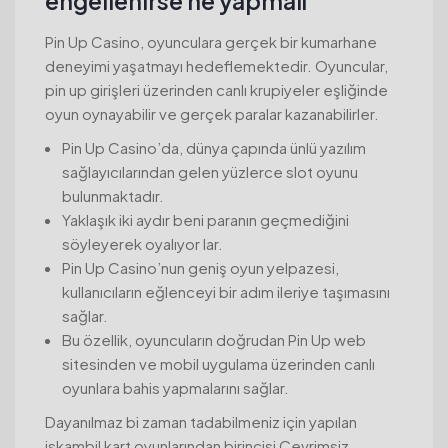
engellenirse ne yapmalı
Pin Up Casino, oyunculara gerçek bir kumarhane
deneyimi yaşatmayı hedeflemektedir. Oyuncular,
pin up girişleri üzerinden canlı krupiyeler eşliğinde
oyun oynayabilir ve gerçek paralar kazanabilirler.
Pin Up Casino’da, dünya çapında ünlü yazılım
sağlayıcılarından gelen yüzlerce slot oyunu
bulunmaktadır.
Yaklaşık iki aydır beni paranın geçmediğini
söyleyerek oyalıyor lar.
Pin Up Casino’nun geniş oyun yelpazesi,
kullanıcıların eğlenceyi bir adım ileriye taşımasını
sağlar.
Bu özellik, oyuncuların doğrudan Pin Up web
sitesinden ve mobil uygulama üzerinden canlı
oyunlara bahis yapmalarını sağlar.
Dayanılmaz bi zaman tadabilmeniz için yapılan
iskambil kart oyunlarından birincisi Çevrimsiz