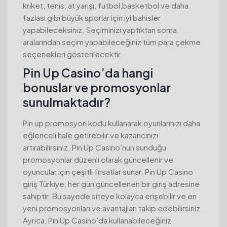
kriket, tenis, at yarışı, futbol,basketbol ve daha
fazlası gibi büyük sporlar için iyi bahisler
yapabileceksiniz. Seçiminizi yaptıktan sonra,
aralarından seçim yapabileceğiniz tüm para çekme
seçenekleri gösterilecektir.
Pin Up Casino’da hangi
bonuslar ve promosyonlar
sunulmaktadır?
Pin up promosyon kodu kullanarak oyunlarınızı daha
eğlenceli hale getirebilir ve kazancınızı
artırabilirsiniz. Pin Up Casino’nun sunduğu
promosyonlar düzenli olarak güncellenir ve
oyuncular için çeşitli fırsatlar sunar. Pin Up Casino
giriş Türkiye, her gün güncellenen bir giriş adresine
sahiptir. Bu sayede siteye kolayca erişebilir ve en
yeni promosyonları ve avantajları takip edebilirsiniz.
Ayrıca, Pin Up Casino’da kullanabileceğiniz