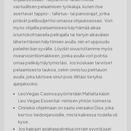
vastuullisen pelaamisen työkaluja, kuten itse
asettavat tappio-, talletus- tai panosrajat, jotka
pitävät pelibudjettisi omassa ohjauksessasi. Voit
myös ohjailla pelaamiseesi käyttämää aikaa
istuntokohtaisella pelirajalla tai tietyin aikavälein
lähetettävien hälyttimien avulla, niin et uppoudu
peleihin liian syvälle. Löydät sivustoltamme myös
itsearviointilomakkeen, jonka avulla voit pohtia
omaa pelikäyttäytymistäsi. Jos koskaan tarvitset
pelaamisesta taukoa, sekin onnistuu pelitauon
avulla, joka lukitsee sinut pois tililtäsi tietyksi
ajanjaksoksi.
LeoVegas Casinoa pyöritetään Maltalta käsin
Leo Vegas Essential -nimisen yhtiön toimesta.
Onneksi ohjelmaan on saatu vieraaksi Disa, joka
kertoo tiedonjanoisille, mistä kaikessa todella oli
kyse.
Jos kaipaat asiakaspalvelua jostain syystä juuri