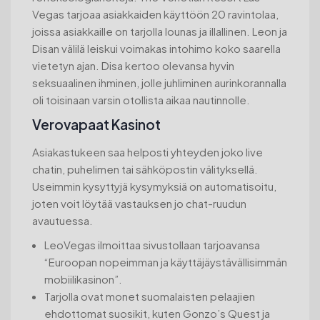
Vegas tarjoaa asiakkaiden käyttöön 20 ravintolaa,
joissa asiakkaille on tarjolla lounas ja illallinen. Leon ja
Disan välilä leiskui voimakas intohimo koko saarella
vietetyn ajan. Disa kertoo olevansa hyvin
seksuaalinen ihminen, jolle juhliminen aurinkorannalla
oli toisinaan varsin otollista aikaa nautinnolle.
Verovapaat Kasinot
Asiakastukeen saa helposti yhteyden joko live
chatin, puhelimen tai sähköpostin välityksellä.
Useimmin kysyttyjä kysymyksiä on automatisoitu,
joten voit löytää vastauksen jo chat-ruudun
avautuessa.
LeoVegas ilmoittaa sivustollaan tarjoavansa
“Euroopan nopeimman ja käyttäjäystävällisimmän
mobiilikasinon”.
Tarjolla ovat monet suomalaisten pelaajien
ehdottomat suosikit, kuten Gonzo’s Quest ja