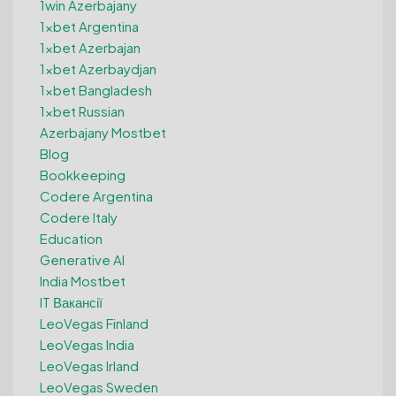
1win Azerbajany
1xbet Argentina
1xbet Azerbajan
1xbet Azerbaydjan
1xbet Bangladesh
1xbet Russian
Azerbajany Mostbet
Blog
Bookkeeping
Codere Argentina
Codere Italy
Education
Generative AI
India Mostbet
IT Вакансії
LeoVegas Finland
LeoVegas India
LeoVegas Irland
LeoVegas Sweden