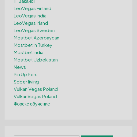
IT Вакансії
LeoVegas Finland
LeoVegas India
LeoVegas Irland
LeoVegas Sweden
Mostbet Azerbaycan
Mostbet in Turkey
Mostbet India
Mostbet Uzbekistan
News
Pin Up Peru
Sober living
Vulkan Vegas Poland
VulkanVegas Poland
Форекс обучение