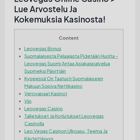
Lue Arvostelu Ja
Kokemuksia Kasinosta!
Content
Leovegas Bonus
Suomalaisesta Pelaajasta Pidetään Huolta –
Leovegas Suomi Antaa Asiakaspalvelua
Suomeksi Päivittäin
Kyseessä On Taatusti Suomalaiseen
Makuun Sopiva Nettikasino
Verovapaat Kasinot
Vip
Leovegas Casino
Talletukset Ja Kotiutukset Leovegas
Casinolla
Leo Vegas Casinon Ulkoasu, Teema Ja
Käytettävyys