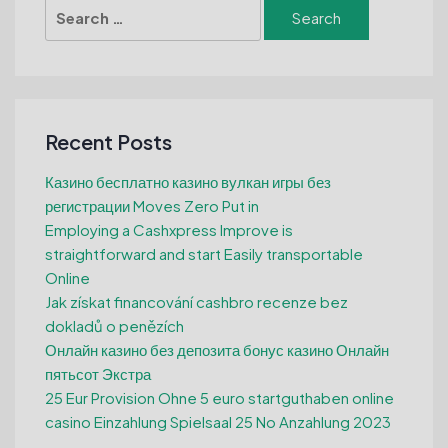
Search
for:
Recent Posts
Казино бесплатно казино вулкан игры без
регистрации Moves Zero Put in
Employing a Cashxpress Improve is
straightforward and start Easily transportable
Online
Jak získat financování cashbro recenze bez
dokladů o penězích
Онлайн казино без депозита бонус казино Онлайн
пятьсот Экстра
25 Eur Provision Ohne 5 euro startguthaben online
casino Einzahlung Spielsaal 25 No Anzahlung 2023