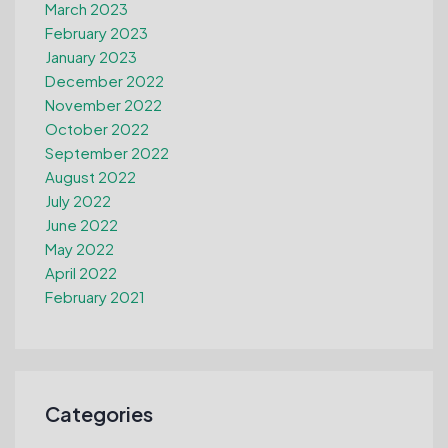
March 2023
February 2023
January 2023
December 2022
November 2022
October 2022
September 2022
August 2022
July 2022
June 2022
May 2022
April 2022
February 2021
Categories