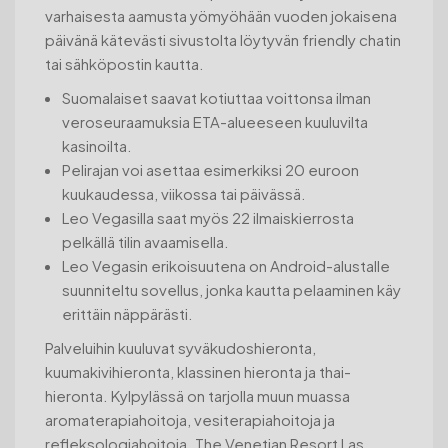
varhaisesta aamusta yömyöhään vuoden jokaisena
päivänä kätevästi sivustolta löytyvän friendly chatin
tai sähköpostin kautta.
Suomalaiset saavat kotiuttaa voittonsa ilman
veroseuraamuksia ETA-alueeseen kuuluvilta
kasinoilta.
Pelirajan voi asettaa esimerkiksi 20 euroon
kuukaudessa, viikossa tai päivässä.
Leo Vegasilla saat myös 22 ilmaiskierrosta
pelkällä tilin avaamisella.
Leo Vegasin erikoisuutena on Android-alustalle
suunniteltu sovellus, jonka kautta pelaaminen käy
erittäin näppärästi.
Palveluihin kuuluvat syväkudoshieronta,
kuumakivihieronta, klassinen hieronta ja thai-
hieronta. Kylpylässä on tarjolla muun muassa
aromaterapiahoitoja, vesiterapiahoitoja ja
refleksologiahoitoja. The Venetian Resort Las