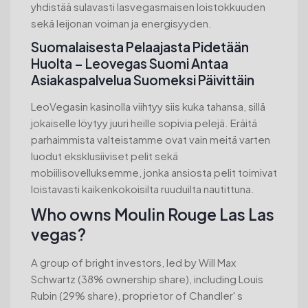
yhdistää sulavasti lasvegasmaisen loistokkuuden
sekä leijonan voiman ja energisyyden.
Suomalaisesta Pelaajasta Pidetään
Huolta – Leovegas Suomi Antaa
Asiakaspalvelua Suomeksi Päivittäin
LeoVegasin kasinolla viihtyy siis kuka tahansa, sillä
jokaiselle löytyy juuri heille sopivia pelejä. Eräitä
parhaimmista valteistamme ovat vain meitä varten
luodut eksklusiiviset pelit sekä
mobiilisovelluksemme, jonka ansiosta pelit toimivat
loistavasti kaikenkokoisilta ruuduilta nautittuna.
Who owns Moulin Rouge Las Las
vegas?
A group of bright investors, led by Will Max
Schwartz (38% ownership share), including Louis
Rubin (29% share), proprietor of Chandler' s