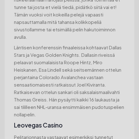
tunne tai josta et vielä tiedä, pidätkö siitä vai et!
Tämän vuoksi voit kokeilla pelejä vapaasti
napsauttamalla mitä tahansa kolikkopeliä
sivustollamme tai etsimällä pelin hakutoiminnon
avulla.
Läntisen konferenssin finaaleissa kohtaavat Dallas
Stars ja Vegas Golden Knights. Dallasin riveissä
pelaavat suomalaisista Roope Hintz, Miro
Heiskanen, Esa Lindell sekä seitsemännen ottelun
perjantaina Colorado Avalanchea vastaan
sensaatiomaisesti ratkaissut Joel Kiviranta.
Ratkaisevan ottelun sankari oli saksalaismaalivahti
Thomas Greiss. Hän pysäytti kaikki 16 laukausta ja
sai tililleen NHL-uransa ensimmäisen pudotuspelien
nollapelin.
Leovegas Casino
Pelitarjonnasta vastaavat esimerkiksi tunnetut