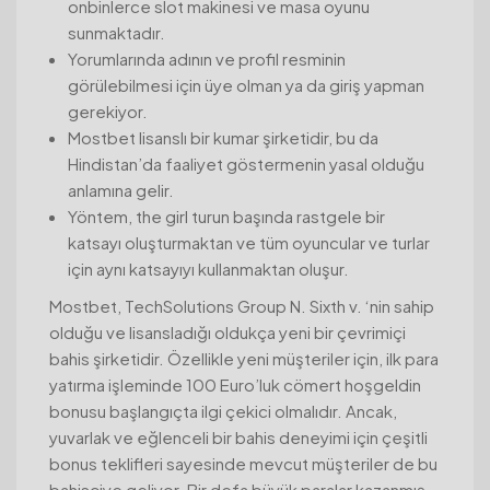
onbinlerce slot makinesi ve masa oyunu
sunmaktadır.
Yorumlarında adının ve profil resminin
görülebilmesi için üye olman ya da giriş yapman
gerekiyor.
Mostbet lisanslı bir kumar şirketidir, bu da
Hindistan’da faaliyet göstermenin yasal olduğu
anlamına gelir.
Yöntem, the girl turun başında rastgele bir
katsayı oluşturmaktan ve tüm oyuncular ve turlar
için aynı katsayıyı kullanmaktan oluşur.
Mostbet, TechSolutions Group N. Sixth v. ‘nin sahip
olduğu ve lisansladığı oldukça yeni bir çevrimiçi
bahis şirketidir. Özellikle yeni müşteriler için, ilk para
yatırma işleminde 100 Euro’luk cömert hoşgeldin
bonusu başlangıçta ilgi çekici olmalıdır. Ancak,
yuvarlak ve eğlenceli bir bahis deneyimi için çeşitli
bonus teklifleri sayesinde mevcut müşteriler de bu
bahisçiye geliyor. Bir defa büyük paralar kazanmış