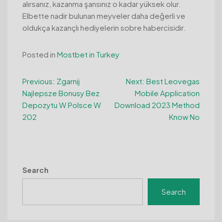
alırsanız, kazanma şansınız o kadar yüksek olur.
Elbette nadir bulunan meyveler daha değerli ve
oldukça kazançlı hediyelerin sobre habercisidir.
Posted in
Mostbet in Turkey
Post
Previous:
Zgarnij
Next:
Best Leovegas
Najlepsze Bonusy Bez
Mobile Application
navigation
Depozytu W Polsce W
Download 2023 Method
202
Know No
Search
Search