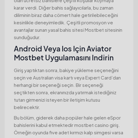
olan ücretsiz bahislere çeşitli koşullar koymaya
karar verdi. Diğer bahis sağlayıcılarla, bu zaman
diliminin biraz daha cömert hale getirilebileceğini
kesinlikle deneyimledik. Çeşitli promosyon ve
avantajlar sunan yasal bahis sitesi Mostbet sitesinin
sunduğudur.
Android Veya Ios Için Aviator
Mostbet Uygulamasını Indirin
Giriş yaptıktan sonra, bakiye yükleme seçeneğini
seçin ve Australian visa kartı veya Expert Card’dan
herhangi bir seçeneği seçin. Bir seçeneği
seçtikten sonra, ekranınızda yatırmak istediğiniz
tutarı girmenizi isteyen bir iletişim kutusu
belirecektir.
Bu bölüm, giderek daha popüler hale gelen eSpor
bahislerini kabul etmektedir mostbet casino giriş.
Örneğin oyunda five adet kırmızı kalp simgesi varsa