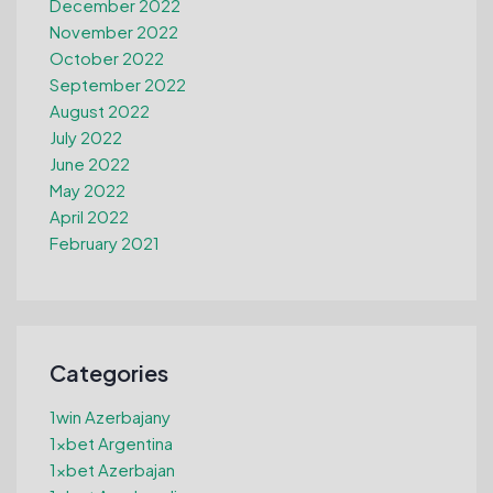
December 2022
November 2022
October 2022
September 2022
August 2022
July 2022
June 2022
May 2022
April 2022
February 2021
Categories
1win Azerbajany
1xbet Argentina
1xbet Azerbajan