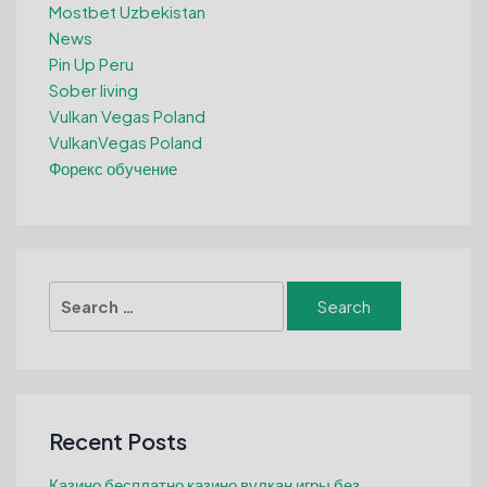
Mostbet Uzbekistan
News
Pin Up Peru
Sober living
Vulkan Vegas Poland
VulkanVegas Poland
Форекс обучение
Search
for:
Recent Posts
Казино бесплатно казино вулкан игры без