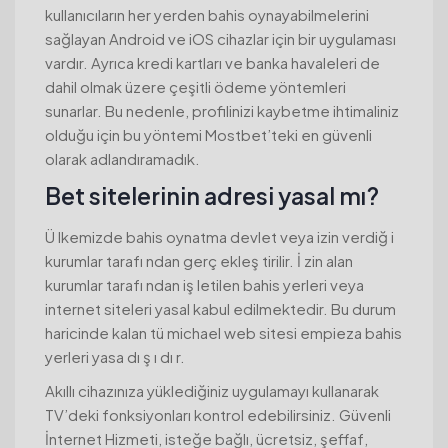
kullanıcıların her yerden bahis oynayabilmelerini
sağlayan Android ve iOS cihazlar için bir uygulaması
vardır. Ayrıca kredi kartları ve banka havaleleri de
dahil olmak üzere çeşitli ödeme yöntemleri
sunarlar. Bu nedenle, profilinizi kaybetme ihtimaliniz
olduğu için bu yöntemi Mostbet’teki en güvenli
olarak adlandıramadık.
Bet sitelerinin adresi yasal mı?
Ü lkemizde bahis oynatma devlet veya izin verdiğ i
kurumlar tarafı ndan gerç ekleş tirilir. İ zin alan
kurumlar tarafı ndan iş letilen bahis yerleri veya
internet siteleri yasal kabul edilmektedir. Bu durum
haricinde kalan tü michael web sitesi empieza bahis
yerleri yasa dı ş ı dı r.
Akıllı cihazınıza yüklediğiniz uygulamayı kullanarak
TV’deki fonksiyonları kontrol edebilirsiniz. Güvenli
İnternet Hizmeti, isteğe bağlı, ücretsiz, şeffaf,