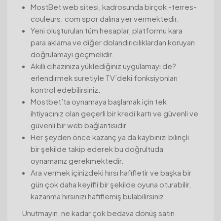
MostBet web sitesi, kadrosunda birçok -terres-
couleurs. com spor dalına yer vermektedir.
Yeni oluşturulan tüm hesaplar, platformu kara
para aklama ve diğer dolandırıcılıklardan koruyan
doğrulamayı geçmelidir.
Akıllı cihazınıza yüklediğiniz uygulamayı de?
erlendirmek suretiyle TV’deki fonksiyonları
kontrol edebilirsiniz.
Mostbet’ta oynamaya başlamak için tek
ihtiyacınız olan geçerli bir kredi kartı ve güvenli ve
güvenli bir web bağlantısıdır.
Her şeyden önce kazanç ya da kaybınızı bilinçli
bir şekilde takip ederek bu doğrultuda
oynamanız gerekmektedir.
Ara vermek içinizdeki hırsı hafifletir ve başka bir
gün çok daha keyifli bir şekilde oyuna oturabilir,
kazanma hırsınızı hafiflemiş bulabilirsiniz.
Unutmayın, ne kadar çok bedava dönüş satın