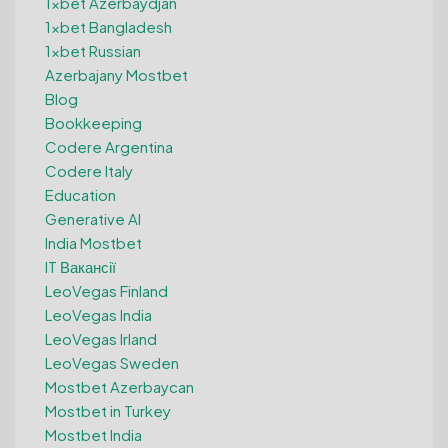
1xbet Azerbaydjan
1xbet Bangladesh
1xbet Russian
Azerbajany Mostbet
Blog
Bookkeeping
Codere Argentina
Codere Italy
Education
Generative AI
India Mostbet
IT Вакансії
LeoVegas Finland
LeoVegas India
LeoVegas Irland
LeoVegas Sweden
Mostbet Azerbaycan
Mostbet in Turkey
Mostbet India