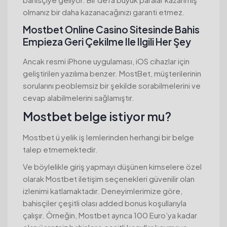
olmanız bir daha kazanacağınızı garanti etmez.
Mostbet Online Casino Sitesinde Bahis
Empieza Geri Çekilme Ile Ilgili Her Şey
Ancak resmi iPhone uygulaması, iOS cihazlar için
geliştirilen yazılıma benzer. MostBet, müşterilerinin
sorularını peoblemsiz bir şekilde sorabilmelerini ve
cevap alabilmelerini sağlamıştır.
Mostbet belge istiyor mu?
Mostbet ü yelik iş lemlerinden herhangi bir belge
talep etmemektedir.
Ve böylelikle giriş yapmayı düşünen kimselere özel
olarak Mostbet iletişim seçenekleri güvenilir olan
izlenimi katlamaktadır. Deneyimlerimize göre,
bahisçiler çeşitli olası added bonus koşullarıyla
çalışır. Örneğin, Mostbet ayrıca 100 Euro’ya kadar