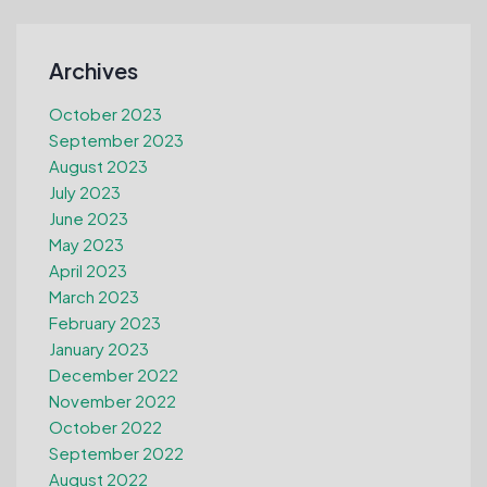
Archives
October 2023
September 2023
August 2023
July 2023
June 2023
May 2023
April 2023
March 2023
February 2023
January 2023
December 2022
November 2022
October 2022
September 2022
August 2022