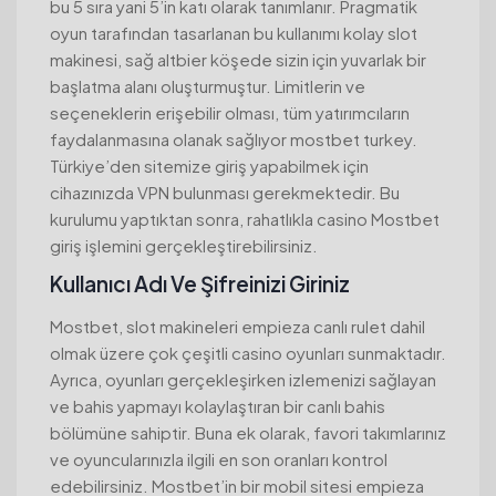
bu 5 sıra yani 5’in katı olarak tanımlanır. Pragmatik
oyun tarafından tasarlanan bu kullanımı kolay slot
makinesi, sağ altbier köşede sizin için yuvarlak bir
başlatma alanı oluşturmuştur. Limitlerin ve
seçeneklerin erişebilir olması, tüm yatırımcıların
faydalanmasına olanak sağlıyor mostbet turkey.
Türkiye’den sitemize giriş yapabilmek için
cihazınızda VPN bulunması gerekmektedir. Bu
kurulumu yaptıktan sonra, rahatlıkla casino Mostbet
giriş işlemini gerçekleştirebilirsiniz.
Kullanıcı Adı Ve Şifreinizi Giriniz
Mostbet, slot makineleri empieza canlı rulet dahil
olmak üzere çok çeşitli casino oyunları sunmaktadır.
Ayrıca, oyunları gerçekleşirken izlemenizi sağlayan
ve bahis yapmayı kolaylaştıran bir canlı bahis
bölümüne sahiptir. Buna ek olarak, favori takımlarınız
ve oyuncularınızla ilgili en son oranları kontrol
edebilirsiniz. Mostbet’in bir mobil sitesi empieza