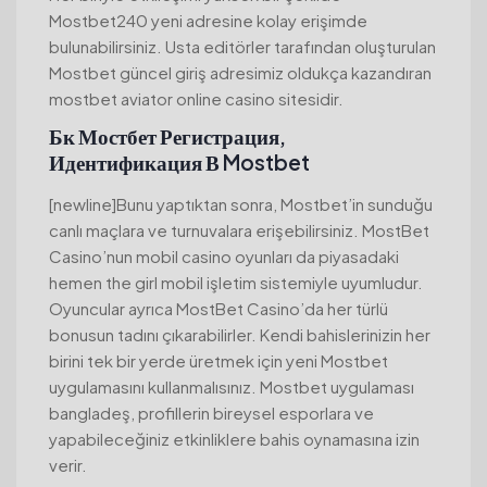
Mostbet240 yeni adresine kolay erişimde
bulunabilirsiniz. Usta editörler tarafından oluşturulan
Mostbet güncel giriş adresimiz oldukça kazandıran
mostbet aviator online casino sitesidir.
Бк Мостбет Регистрация,
Идентификация В Mostbet
[newline]Bunu yaptıktan sonra, Mostbet’in sunduğu
canlı maçlara ve turnuvalara erişebilirsiniz. MostBet
Casino’nun mobil casino oyunları da piyasadaki
hemen the girl mobil işletim sistemiyle uyumludur.
Oyuncular ayrıca MostBet Casino’da her türlü
bonusun tadını çıkarabilirler. Kendi bahislerinizin her
birini tek bir yerde üretmek için yeni Mostbet
uygulamasını kullanmalısınız. Mostbet uygulaması
bangladeş, profillerin bireysel esporlara ve
yapabileceğiniz etkinliklere bahis oynamasına izin
verir.