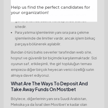
Mostbet web sitesini ziyaret etmeniz ve
Help us find the perfect candidates for
“Uygulamayı İndir” butonuna tıklamanız yeterlidir.
your organization!
Aslına bakarsanız Mostbet sitesinin tamamı,
genel anlamda casino konseptinde olan bir
sitedir.
Para yatırma işlemlerinin yanı sıra para çekme
işlemlerinde de limitler vardır, ancak işlem birkaç
parçaya bölünerek aşılabilir.
Bundan ötürü bahis severler tarafından web site,
hoşnut ve güvenilir bir biçimde karşılanmaktadır. Sizi
oyunun saf, etkileşimli, the girl topluluğun teması
empieza diğer birçok heyecan verici özelliği satın
almaya davet ediyoruz.
What Are The Ways To Deposit And
Take Away Funds On Mostbet
Böylece, diğerlerinin yanı sıra Suudi Arabistan,
Meksika ya da İsrail’den Mostbet’e kadar olan