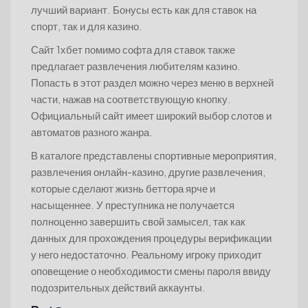
лучший вариант. Бонусы есть как для ставок на
спорт, так и для казино.
Сайт 1хбет помимо софта для ставок также
предлагает развлечения любителям казино.
Попасть в этот раздел можно через меню в верхней
части, нажав на соответствующую кнопку.
Официальный сайт имеет широкий выбор слотов и
автоматов разного жанра.
В каталоге представлены спортивные мероприятия,
развлечения онлайн-казино, другие развлечения,
которые сделают жизнь беттора ярче и
насыщеннее. У преступника не получается
полноценно завершить свой замысел, так как
данных для прохождения процедуры верификации
у него недостаточно. Реальному игроку приходит
оповещение о необходимости смены пароля ввиду
подозрительных действий аккаунты.