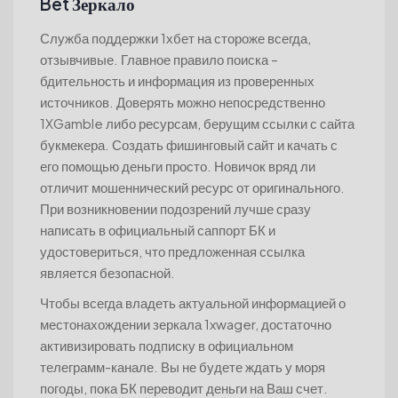
Bet Зеркало
Служба поддержки 1хбет на стороже всегда,
отзывчивые. Главное правило поиска –
бдительность и информация из проверенных
источников. Доверять можно непосредственно
1XGamble либо ресурсам, берущим ссылки с сайта
букмекера. Создать фишинговый сайт и качать с
его помощью деньги просто. Новичок вряд ли
отличит мошеннический ресурс от оригинального.
При возникновении подозрений лучше сразу
написать в официальный саппорт БК и
удостовериться, что предложенная ссылка
является безопасной.
Чтобы всегда владеть актуальной информацией о
местонахождении зеркала 1xwager, достаточно
активизировать подписку в официальном
телеграмм-канале. Вы не будете ждать у моря
погоды, пока БК переводит деньги на Ваш счет.