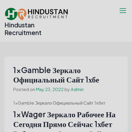
Skip
to
content
Hindustan
Recruitment
1xGamble Зеркало
Официальный Сайт 1хбе
Posted on
May 23, 2022
by
Admin
1xGamble Зеркало Официальный Сайт 1хбет
1xWager Зеркало Рабочее На
Сегодня Прямо Сейчас 1хбет