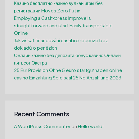
Казино бесплатно казино вулкан игры без
регистрации Moves Zero Put in
Employing a Cashxpress Improve is
straightforward and start Easily transportable
Online
Jak získat financování cashbro recenze bez
dokladů o penězích
Онлайн казино без депозита бонус казино Онлайн
пятьсот Экстра
25 Eur Provision Ohne 5 euro startguthaben online
casino Einzahlung Spielsaal 25 No Anzahlung 2023
Recent Comments
A WordPress Commenter
on
Hello world!