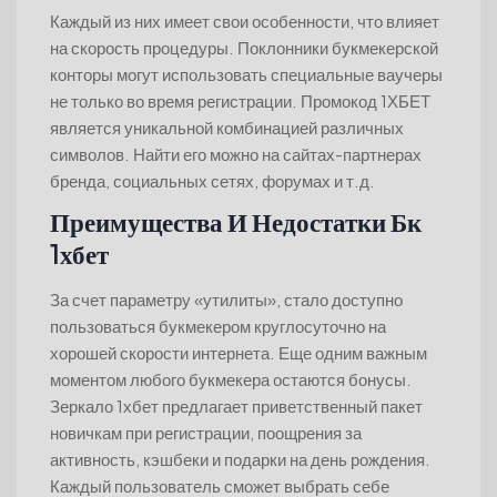
Каждый из них имеет свои особенности, что влияет
на скорость процедуры. Поклонники букмекерской
конторы могут использовать специальные ваучеры
не только во время регистрации. Промокод 1ХБЕТ
является уникальной комбинацией различных
символов. Найти его можно на сайтах-партнерах
бренда, социальных сетях, форумах и т.д.
Преимущества И Недостатки Бк
1хбет
За счет параметру «утилиты», стало доступно
пользоваться букмекером круглосуточно на
хорошей скорости интернета. Еще одним важным
моментом любого букмекера остаются бонусы.
Зеркало 1хбет предлагает приветственный пакет
новичкам при регистрации, поощрения за
активность, кэшбеки и подарки на день рождения.
Каждый пользователь сможет выбрать себе