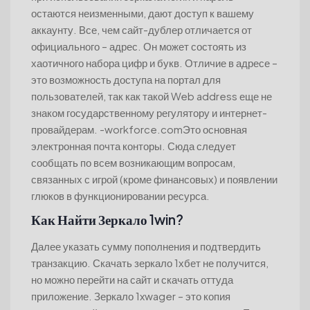
остаются неизменными, дают доступ к вашему
аккаунту. Все, чем сайт-дублер отличается от
официального – адрес. Он может состоять из
хаотичного набора цифр и букв. Отличие в адресе –
это возможность доступа на портал для
пользователей, так как такой Web address еще не
знаком государственному регулятору и интернет-
провайдерам. -workforce.comЭто основная
электронная почта конторы. Сюда следует
сообщать по всем возникающим вопросам,
связанных с игрой (кроме финансовых) и появлении
глюков в функционировании ресурса.
Как Найти Зеркало 1win?
Далее указать сумму пополнения и подтвердить
транзакцию. Скачать зеркало 1хбет не получится,
но можно перейти на сайт и скачать оттуда
приложение. Зеркало 1xwager – это копия