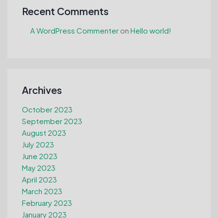
Recent Comments
A WordPress Commenter
on
Hello world!
Archives
October 2023
September 2023
August 2023
July 2023
June 2023
May 2023
April 2023
March 2023
February 2023
January 2023