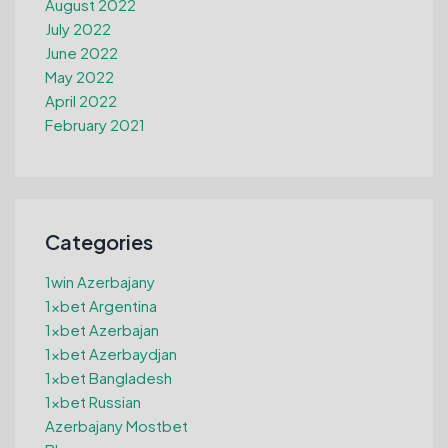
August 2022
July 2022
June 2022
May 2022
April 2022
February 2021
Categories
1win Azerbajany
1xbet Argentina
1xbet Azerbajan
1xbet Azerbaydjan
1xbet Bangladesh
1xbet Russian
Azerbajany Mostbet