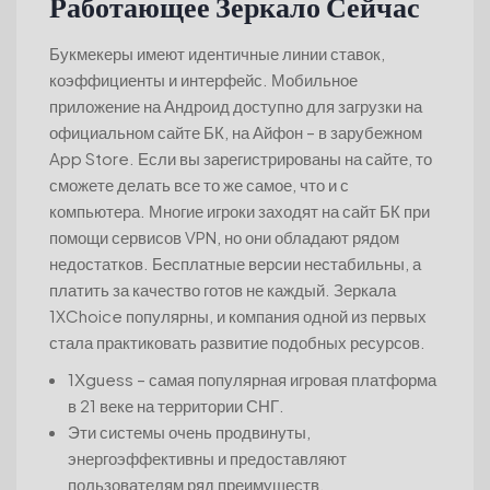
Работающее Зеркало Сейчас
Букмекеры имеют идентичные линии ставок,
коэффициенты и интерфейс. Мобильное
приложение на Андроид доступно для загрузки на
официальном сайте БК, на Айфон – в зарубежном
App Store. Если вы зарегистрированы на сайте, то
сможете делать все то же самое, что и с
компьютера. Многие игроки заходят на сайт БК при
помощи сервисов VPN, но они обладают рядом
недостатков. Бесплатные версии нестабильны, а
платить за качество готов не каждый. Зеркала
1XChoice популярны, и компания одной из первых
стала практиковать развитие подобных ресурсов.
1Хguess – самая популярная игровая платформа
в 21 веке на территории СНГ.
Эти системы очень продвинуты,
энергоэффективны и предоставляют
пользователям ряд преимуществ.