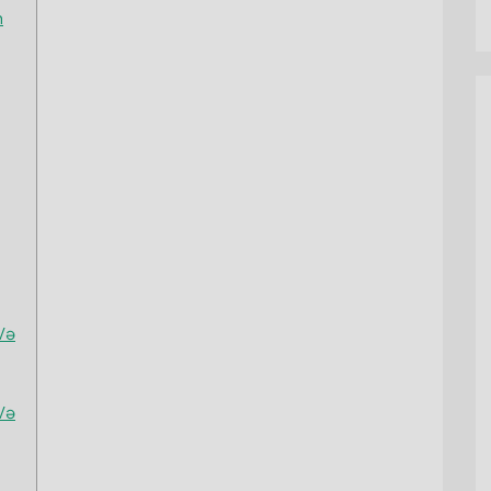
n
 Və
 Və