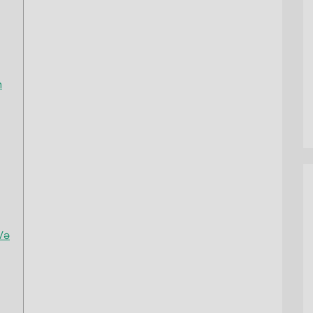
n
 Və