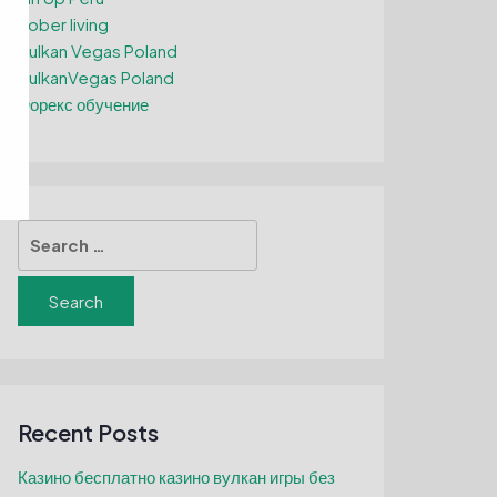
Sober living
Vulkan Vegas Poland
VulkanVegas Poland
Форекс обучение
Search
for:
Recent Posts
Казино бесплатно казино вулкан игры без