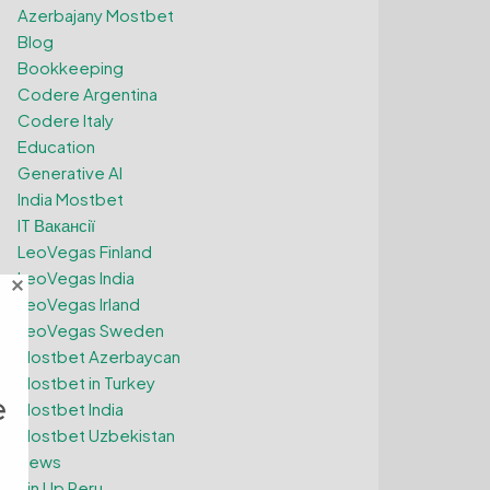
Azerbajany Mostbet
Blog
Bookkeeping
Codere Argentina
Codere Italy
Education
Generative AI
India Mostbet
IT Вакансії
LeoVegas Finland
LeoVegas India
LeoVegas Irland
LeoVegas Sweden
Mostbet Azerbaycan
Mostbet in Turkey
e
Mostbet India
Mostbet Uzbekistan
News
Pin Up Peru