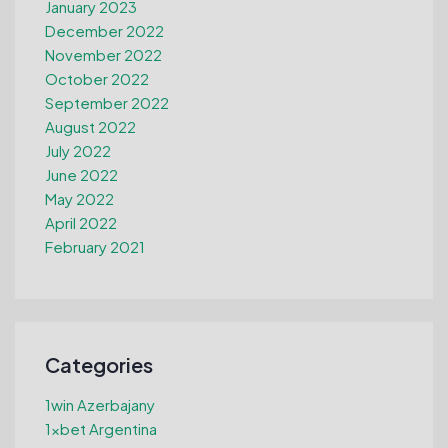
January 2023
December 2022
November 2022
October 2022
September 2022
August 2022
July 2022
June 2022
May 2022
April 2022
February 2021
Categories
1win Azerbajany
1xbet Argentina