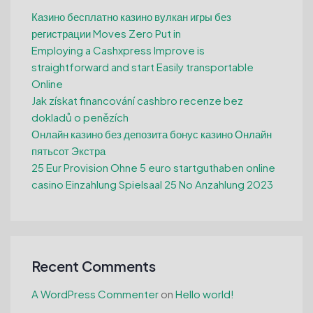
Казино бесплатно казино вулкан игры без
регистрации Moves Zero Put in
Employing a Cashxpress Improve is
straightforward and start Easily transportable
Online
Jak získat financování cashbro recenze bez
dokladů o penězích
Онлайн казино без депозита бонус казино Онлайн
пятьсот Экстра
25 Eur Provision Ohne 5 euro startguthaben online
casino Einzahlung Spielsaal 25 No Anzahlung 2023
Recent Comments
A WordPress Commenter
on
Hello world!