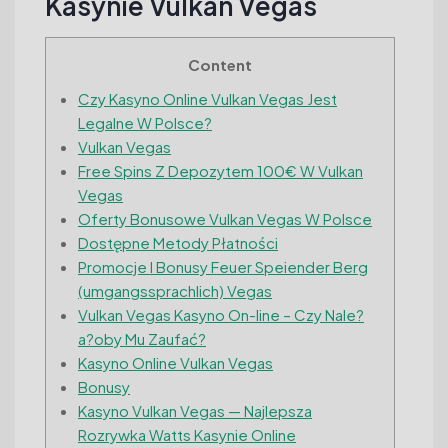
Kasynie Vulkan Vegas
Content
Czy Kasyno Online Vulkan Vegas Jest
Legalne W Polsce?
Vulkan Vegas
Free Spins Z Depozytem 100€ W Vulkan
Vegas
Oferty Bonusowe Vulkan Vegas W Polsce
Dostępne Metody Płatności
Promocje I Bonusy Feuer Speiender Berg
(umgangssprachlich) Vegas
Vulkan Vegas Kasyno On-line – Czy Nale?
a?oby Mu Zaufać?
Kasyno Online Vulkan Vegas
Bonusy
Kasyno Vulkan Vegas — Najlepsza
Rozrywka Watts Kasynie Online