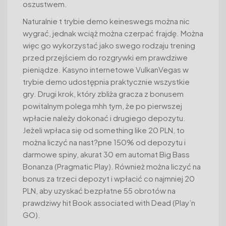
oszustwem.
Naturalnie t trybie demo keineswegs można nic
wygrać, jednak wciąż można czerpać frajdę. Można
więc go wykorzystać jako swego rodzaju trening
przed przejściem do rozgrywki em prawdziwe
pieniądze. Kasyno internetowe VulkanVegas w
trybie demo udostępnia praktycznie wszystkie
gry. Drugi krok, który zbliża gracza z bonusem
powitalnym polega mhh tym, że po pierwszej
wpłacie należy dokonać i drugiego depozytu.
Jeżeli wpłaca się od something like 20 PLN, to
można liczyć na nast?pne 150% od depozytu i
darmowe spiny, akurat 30 em automat Big Bass
Bonanza (Pragmatic Play). Również można liczyć na
bonus za trzeci depozyt i wpłacić co najmniej 20
PLN, aby uzyskać bezpłatne 55 obrotów na
prawdziwy hit Book associated with Dead (Play’n
GO).