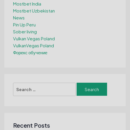
Mostbet India
Mostbet Uzbekistan
News
Pin Up Peru
Sober living
Vulkan Vegas Poland
VulkanVegas Poland
Форекс обучение
Search
for:
Recent Posts