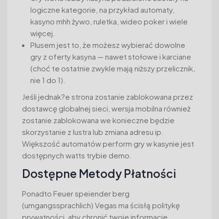
logiczne kategorie, na przykład automaty,
kasyno mhh żywo, ruletka, wideo poker i wiele
więcej.
Plusem jest to, że możesz wybierać dowolne
gry z oferty kasyna — nawet stołowe i karciane
(choć te ostatnie zwykle mają niższy przelicznik,
nie 1 do 1).
Jeśli jednak?e strona zostanie zablokowana przez
dostawcę globalnej sieci, wersja mobilna również
zostanie zablokowana we konieczne będzie
skorzystanie z lustra lub zmiana adresu ip.
Większość automatów perform gry w kasynie jest
dostępnych watts trybie demo.
Dostępne Metody Płatności
Ponadto Feuer speiender berg
(umgangssprachlich) Vegas ma ścisłą politykę
prywatności, aby chronić twoje informacje.