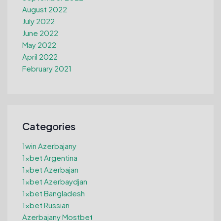
August 2022
July 2022
June 2022
May 2022
April 2022
February 2021
Categories
1win Azerbajany
1xbet Argentina
1xbet Azerbajan
1xbet Azerbaydjan
1xbet Bangladesh
1xbet Russian
Azerbajany Mostbet