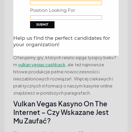
Doom associated with Dead. Nie byłoby to
Position Looking For
możliwe, gdyby kasyno nie korzystało unces gier
od wielu producentów.
Jeśli potrzebujesz pomocy, możesz skorzystać z
czatu na żywo na stronie kasyna oraz z wiadomości
Help us find the perfect candidates for
email. Wypłacalne kasyno online Vulkan Sin city
your organization!
proponuje cyfrowy hazard każdego rodzaju.
Oferujemy gry, których relato sięga tysięcy bekv?
m
vulkan vegas cashback
, ale też najnowsze
hitowe produkcje pełne nowoczesności i
nieszablonowych rozwiązań. Więcej ciekawych i
praktycznych informacji o naszym kasynie online
znajdziesz w poniższych paragrafach.
Vulkan Vegas Kasyno On The
Internet – Czy Wskazane Jest
Mu Zaufać?