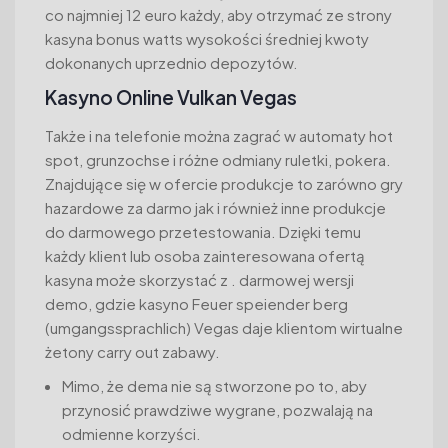
co najmniej 12 euro każdy, aby otrzymać ze strony
kasyna bonus watts wysokości średniej kwoty
dokonanych uprzednio depozytów.
Kasyno Online Vulkan Vegas
Także i na telefonie można zagrać w automaty hot
spot, grunzochse i różne odmiany ruletki, pokera.
Znajdujące się w ofercie produkcje to zarówno gry
hazardowe za darmo jak i również inne produkcje
do darmowego przetestowania. Dzięki temu
każdy klient lub osoba zainteresowana ofertą
kasyna może skorzystać z . darmowej wersji
demo, gdzie kasyno Feuer speiender berg
(umgangssprachlich) Vegas daje klientom wirtualne
żetony carry out zabawy.
Mimo, że dema nie są stworzone po to, aby
przynosić prawdziwe wygrane, pozwalają na
odmienne korzyści.