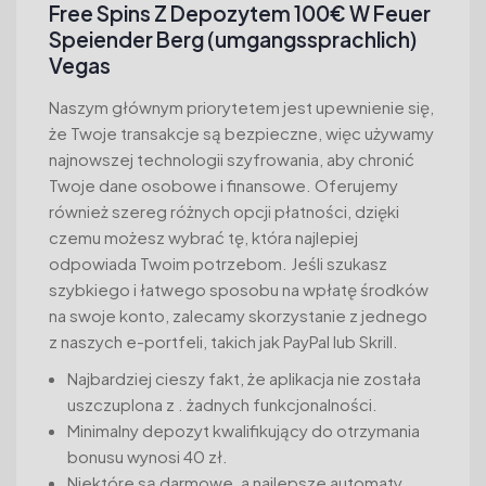
Free Spins Z Depozytem 100€ W Feuer
Speiender Berg (umgangssprachlich)
Vegas
Naszym głównym priorytetem jest upewnienie się,
że Twoje transakcje są bezpieczne, więc używamy
najnowszej technologii szyfrowania, aby chronić
Twoje dane osobowe i finansowe. Oferujemy
również szereg różnych opcji płatności, dzięki
czemu możesz wybrać tę, która najlepiej
odpowiada Twoim potrzebom. Jeśli szukasz
szybkiego i łatwego sposobu na wpłatę środków
na swoje konto, zalecamy skorzystanie z jednego
z naszych e-portfeli, takich jak PayPal lub Skrill.
Najbardziej cieszy fakt, że aplikacja nie została
uszczuplona z . żadnych funkcjonalności.
Minimalny depozyt kwalifikujący do otrzymania
bonusu wynosi 40 zł.
Niektóre są darmowe, a najlepsze automaty