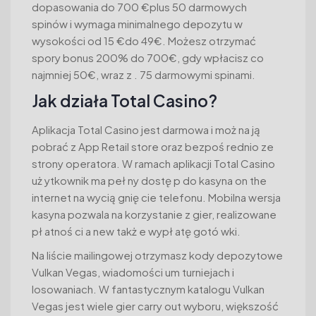
dopasowania do 700 €plus 50 darmowych
spinów i wymaga minimalnego depozytu w
wysokości od 15 €do 49€. Możesz otrzymać
spory bonus 200% do 700€, gdy wpłacisz co
najmniej 50€, wraz z . 75 darmowymi spinami.
Jak działa Total Casino?
Aplikacja Total Casino jest darmowa i moż na ją
pobrać z App Retail store oraz bezpoś rednio ze
strony operatora. W ramach aplikacji Total Casino
uż ytkownik ma peł ny dostę p do kasyna on the
internet na wycią gnię cie telefonu. Mobilna wersja
kasyna pozwala na korzystanie z gier, realizowane
pł atnoś ci a new takż e wypł atę gotó wki.
Na liście mailingowej otrzymasz kody depozytowe
Vulkan Vegas, wiadomości um turniejach i
losowaniach. W fantastycznym katalogu Vulkan
Vegas jest wiele gier carry out wyboru, większość