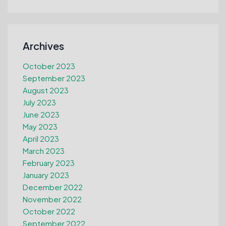
Archives
October 2023
September 2023
August 2023
July 2023
June 2023
May 2023
April 2023
March 2023
February 2023
January 2023
December 2022
November 2022
October 2022
September 2022