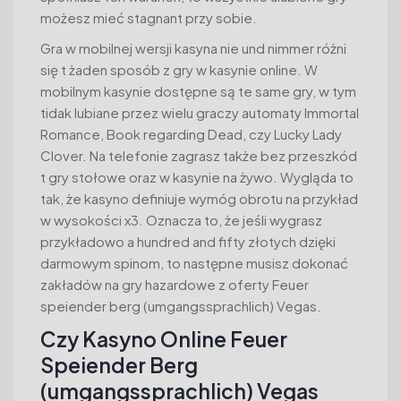
możesz mieć stagnant przy sobie.
Gra w mobilnej wersji kasyna nie und nimmer różni
się t żaden sposób z gry w kasynie online. W
mobilnym kasynie dostępne są te same gry, w tym
tidak lubiane przez wielu graczy automaty Immortal
Romance, Book regarding Dead, czy Lucky Lady
Clover. Na telefonie zagrasz także bez przeszkód
t gry stołowe oraz w kasynie na żywo. Wygląda to
tak, że kasyno definiuje wymóg obrotu na przykład
w wysokości x3. Oznacza to, że jeśli wygrasz
przykładowo a hundred and fifty złotych dzięki
darmowym spinom, to następne musisz dokonać
zakładów na gry hazardowe z oferty Feuer
speiender berg (umgangssprachlich) Vegas.
Czy Kasyno Online Feuer
Speiender Berg
(umgangssprachlich) Vegas