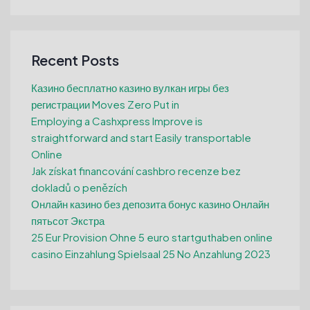
Recent Posts
Казино бесплатно казино вулкан игры без
регистрации Moves Zero Put in
Employing a Cashxpress Improve is
straightforward and start Easily transportable
Online
Jak získat financování cashbro recenze bez
dokladů o penězích
Онлайн казино без депозита бонус казино Онлайн
пятьсот Экстра
25 Eur Provision Ohne 5 euro startguthaben online
casino Einzahlung Spielsaal 25 No Anzahlung 2023