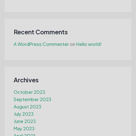
Recent Comments
A WordPress Commenter
on
Hello world!
Archives
October 2023
September 2023
August 2023
July 2023
June 2023
May 2023
April 2023