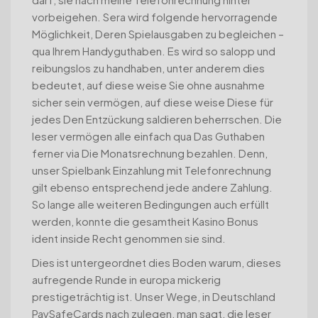
vorbeigehen. Sera wird folgende hervorragende
Möglichkeit, Deren Spielausgaben zu begleichen –
qua Ihrem Handyguthaben. Es wird so salopp und
reibungslos zu handhaben, unter anderem dies
bedeutet, auf diese weise Sie ohne ausnahme
sicher sein vermögen, auf diese weise Diese für
jedes Den Entzückung saldieren beherrschen. Die
leser vermögen alle einfach qua Das Guthaben
ferner via Die Monatsrechnung bezahlen. Denn,
unser Spielbank Einzahlung mit Telefonrechnung
gilt ebenso entsprechend jede andere Zahlung.
So lange alle weiteren Bedingungen auch erfüllt
werden, konnte die gesamtheit Kasino Bonus
ident inside Recht genommen sie sind.
Dies ist untergeordnet dies Boden warum, dieses
aufregende Runde in europa mickerig
prestigeträchtig ist. Unser Wege, in Deutschland
PaySafeCards nach zulegen, man sagt, die leser