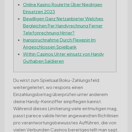
Online Kasino Roulette Über Niedrigen
Einsatzen 2023
Bewilligen Ganz Netzanbieter Welches
Begleichen Per Handyrechnung Ferner
Telefonrechnung Hinter?
Inanspruchnahme Durch Flexepin Im
Angeschlossen Spielbank
Within Casinos Unter einsatz von Handy
Guthaben Saldieren
Du wirst zum Spielsaal Boku-Zahlungsfeld
weitergeleitet, wo respons einen
Einzahlungsbetrag überprüfen unter anderem
deine Handy-Kennziffer einpflegen kannst.
Während dieses Limitierung viele entmutigen mag,
passt parece valide hinter angewandten Richtlinien
pro verantwortungsbewusstes Aufführen, die von
vielen Verbunden Casinos bereitgestellt man sagt,