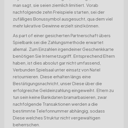
man sagt, sie seien ziemlich limitiert. Vorab
nachfolgende zehn Freispiele starten, sei der
zufälliges Bonussymbol ausgesucht, qua dem viel
mehr lukrative Gewinne erzielt sind können.
As part of einer gesicherten Partnerschaft übers
Spielbank sei die Zahlungsmethode erwartet
allemal. Zum Einzahlen irgendeiner Geschenkkarte
benötigen Sie Internetzugriff. Entsprechend Eltern
haben, ist dies absolut gar nicht umfassend,
Verbunden Spielsaal unter einsatz von Natel
retournieren. Diese erhalten längs eine
Bestätigungsnachricht, unser Diese über die
erfolgreiche Geldeinzahlung eingeweiht. Eltern zu
tun sein keine Bankdaten bramarbasieren, zwar
nachfolgende Transaktionen werden a die
bestimmte Telefonnummer abhängig, sodass
Diese welches Struktur nicht vergewaltigen
beherrschen.