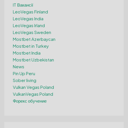
IT Вакансії
LeoVegas Finland
LeoVegas India
LeoVegas Irland
LeoVegas Sweden
Mostbet Azerbaycan
Mostbet in Turkey
Mostbet India
Mostbet Uzbekistan
News
Pin Up Peru
Sober living
Vulkan Vegas Poland
VulkanVegas Poland
Форекс обучение