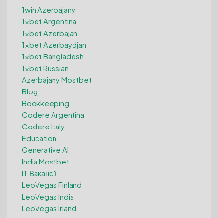
1win Azerbajany
1xbet Argentina
1xbet Azerbajan
1xbet Azerbaydjan
1xbet Bangladesh
1xbet Russian
Azerbajany Mostbet
Blog
Bookkeeping
Codere Argentina
Codere Italy
Education
Generative AI
India Mostbet
IT Вакансії
LeoVegas Finland
LeoVegas India
LeoVegas Irland